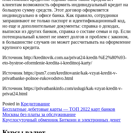
клиентам возможность оформить индивидуальный кредит на
большую сумму средств. Этот договор оформляется
индивидуально в офисе банка. Как правило, сотрудники
запрашивают не только паспорт и идентификационный код,
но еще и дополнительные документы: справка о доходах,
выписки из других банков, справка о составе семьи и пр. Если
потенциальный клиент не имеет долгов и проблем с законом,
в большинстве случаев он может рассчитывать на оформление
крупного кредита.
Источник
http://kreditovik.com.ua/privat24-kredit-%E2%80%93-
eto-bystroe-oformlenie-kredita-i-kreditnoj-karty/
Источник
https://psm7.com/kreditovanie/kak-vzyat-kredit-v-
privatbanke-polnoe-rukovodstvo.html
Источник
https://privatbankinfo.com/uslugi/kak-vzyat-kredit-v-
privat24.html
Posted in
Кредитование
Навигация
Бесплатные дебетовые карты — ТОП 2022 карт банков
Москвы без платы за обслуживание
по
Круглосуточный обменник Биткоин и электронных денег
записям
Курсы валют