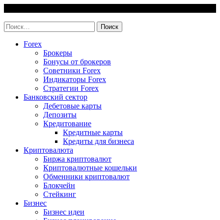
Skip
8 August, 2026
to
invest-easy.ru
content
Найти:
Forex
Брокеры
Бонусы от брокеров
Советники Forex
Индикаторы Forex
Стратегии Forex
Банковский сектор
Дебетовые карты
Депозиты
Кредитование
Кредитные карты
Кредиты для бизнеса
Криптовалюта
Биржа криптовалют
Криптовалютные кошельки
Обменники криптовалют
Блокчейн
Стейкинг
Бизнес
Бизнес идеи