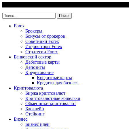
Skip
7 August, 2026
to
invest-easy.ru
content
Найти:
Forex
Брокеры
Бонусы от брокеров
Советники Forex
Индикаторы Forex
Стратегии Forex
Банковский сектор
Дебетовые карты
Депозиты
Кредитование
Кредитные карты
Кредиты для бизнеса
Криптовалюта
Биржа криптовалют
Криптовалютные кошельки
Обменники криптовалют
Блокчейн
Стейкинг
Бизнес
Бизнес идеи