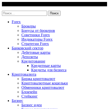
Skip
6 August, 2026
to
invest-easy.ru
content
Найти:
Forex
Брокеры
Бонусы от брокеров
Советники Forex
Индикаторы Forex
Стратегии Forex
Банковский сектор
Дебетовые карты
Депозиты
Кредитование
Кредитные карты
Кредиты для бизнеса
Криптовалюта
Биржа криптовалют
Криптовалютные кошельки
Обменники криптовалют
Блокчейн
Стейкинг
Бизнес
Бизнес идеи