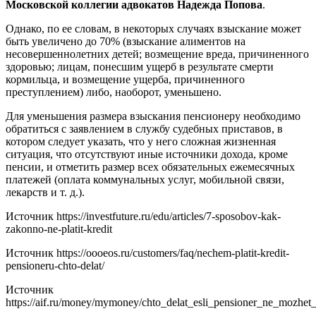
Московской коллегии адвокатов Надежда Попова
.
Однако, по ее словам, в некоторых случаях взыскание может
быть увеличено до 70% (взыскание алиментов на
несовершеннолетних детей; возмещение вреда, причиненного
здоровью; лицам, понесшим ущерб в результате смерти
кормильца, и возмещение ущерба, причиненного
преступлением) либо, наоборот, уменьшено.
Для уменьшения размера взыскания пенсионеру необходимо
обратиться с заявлением в службу судебных приставов, в
котором следует указать, что у него сложная жизненная
ситуация, что отсутствуют иные источники дохода, кроме
пенсии, и отметить размер всех обязательных ежемесячных
платежей (оплата коммунальных услуг, мобильной связи,
лекарств и т. д.).
Источник
https://investfuture.ru/edu/articles/7-sposobov-kak-
zakonno-ne-platit-kredit
Источник
https://oooeos.ru/customers/faq/nechem-platit-kredit-
pensioneru-chto-delat/
Источник
https://aif.ru/money/mymoney/chto_delat_esli_pensioner_ne_mozhet_