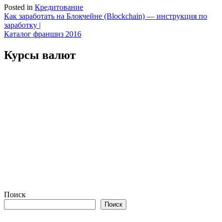
Posted in
Кредитование
Навигация
Как заработать на Блокчейне (Blockchain) — инструкция по
заработку |
по
Каталог франшиз 2016
записям
Курсы валют
Поиск
Поиск