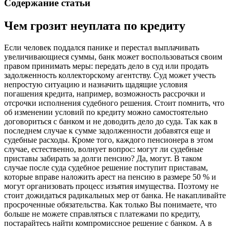
Содержание статьи
Чем грозит неуплата по кредиту
Если человек поддался панике и перестал выплачивать
увеличивающиеся суммы, банк может воспользоваться своим
правом принимать меры: передать дело в суд или продать
задолженность коллекторскому агентству. Суд может учесть
непростую ситуацию и назначить щадящие условия
погашения кредита, например, возможность рассрочки и
отсрочки исполнения судебного решения. Стоит помнить, что
об изменении условий по кредиту можно самостоятельно
договориться с банком и не доводить дело до суда. Так как в
последнем случае к сумме задолженности добавятся еще и
судебные расходы. Кроме того, каждого пенсионера в этом
случае, естественно, волнует вопрос: могут ли судебные
приставы забирать за долги пенсию? Да, могут. В таком
случае после суда судебное решение поступит приставам,
которые вправе наложить арест на пенсию в размере 50 % и
могут организовать процесс изъятия имущества. Поэтому не
стоит дожидаться радикальных мер от банка. Не накапливайте
просроченные обязательства. Как только Вы понимаете, что
больше не можете справляться с платежами по кредиту,
постарайтесь найти компромиссное решение с банком. А в