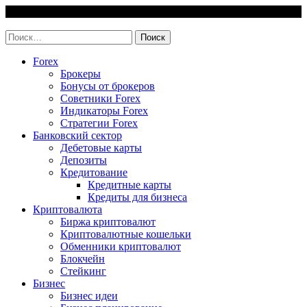
Skip
5 August, 2026
to
invest-easy.ru
content
Найти:
Forex
Брокеры
Бонусы от брокеров
Советники Forex
Индикаторы Forex
Стратегии Forex
Банковский сектор
Дебетовые карты
Депозиты
Кредитование
Кредитные карты
Кредиты для бизнеса
Криптовалюта
Биржа криптовалют
Криптовалютные кошельки
Обменники криптовалют
Блокчейн
Стейкинг
Бизнес
Бизнес идеи