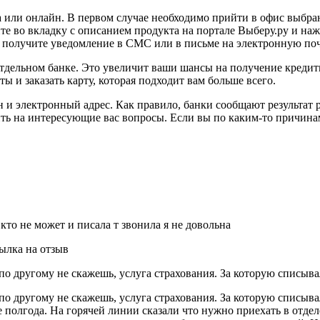
а или онлайн. В первом случае необходимо прийти в офис выбра
е во вкладку с описанием продукта на портале Выберу.ру и наж
вы получите уведомление в СМС или в письме на электронную поч
м отдельном банке. Это увеличит ваши шансы на получение креди
ы и заказать карту, которая подходит вам больше всего.
 и электронный адрес. Как правило, банки сообщают результат 
ить на интересующие вас вопросы. Если вы по каким-то причина
кто не может и писала т звонила я не довольна
ылка на отзыв
о другому не скажешь, услуга страхования. За которую списывал
о другому не скажешь, услуга страхования. За которую списыва
е полгода. На горячей линии сказали что нужно приехать в отдел