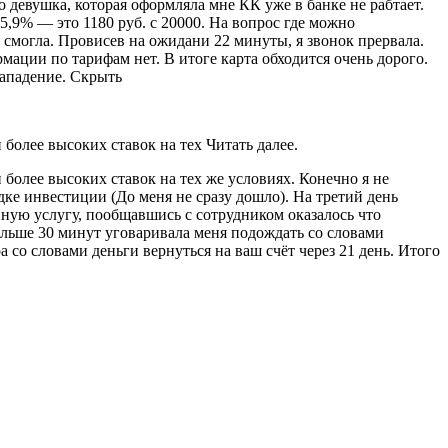
о девушка, которая оформляла мне КК уже в банке не рабтает.
5,9% — это 1180 руб. с 20000. На вопрос где можно
 смогла. Провисев на ожидани 22 минуты, я звонок прервала.
мации по тарифам нет. В итоге карта обходится очень дорого.
ападение. Скрыть
более высоких ставок на тех Читать далее.
более высоких ставок на тех же условиях. Конечно я не
ке инвестиции (До меня не сразу дошло). На третий день
нную услугу, пообщавшись с сотрудником оказалось что
ольше 30 минут уговаривала меня подождать со словами
 со словами деньги вернуться на ваш счёт через 21 день. Итого