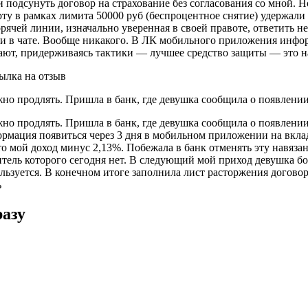
 подсунуть договор на страхование без согласования со мной. Н
рту в рамках лимита 50000 руб (беспроцентное снятие) удержали 
ячей линии, изначально уверенная в своей правоте, ответить не
а и в чате. Вообще никакого. В ЛК мобильного приложения инфор
ают, придерживаясь тактики — лучшее средство защиты — это н
ылка на отзыв
но продлять. Пришла в банк, где девушка сообщила о появлении 
но продлять. Пришла в банк, где девушка сообщила о появлении 
ормация появиться через 3 дня в мобильном приложении на вклад
о мой доход минус 2,13%. Побежала в банк отменять эту навяза
итель которого сегодня нет. В следующий мой приход девушка б
ьзуется. В конечном итоге заполнила лист расторжения договора
ь
разу