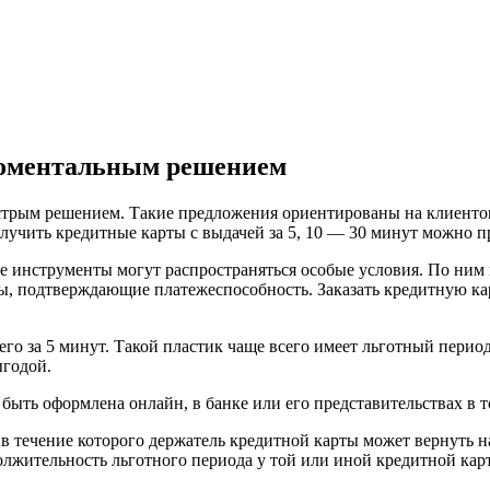
моментальным решением
ыстрым решением. Такие предложения ориентированы на клиенто
лучить кредитные карты с выдачей за 5, 10 — 30 минут можно п
ые инструменты могут распространяться особые условия. По ни
ы, подтверждающие платежеспособность. Заказать кредитную кар
го за 5 минут. Такой пластик чаще всего имеет льготный перио
ыгодой.
ыть оформлена онлайн, в банке или его представительствах в т
 течение которого держатель кредитной карты может вернуть на
олжительность льготного периода у той или иной кредитной карт