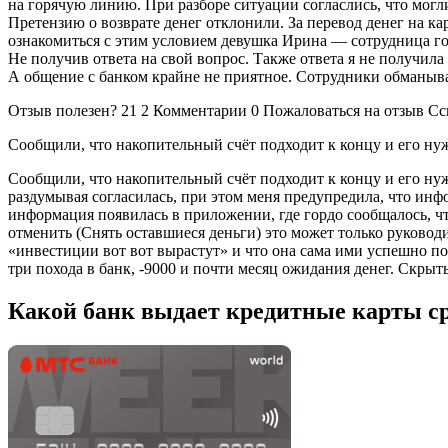
на горячую линию. При разборе ситуации согласлись, что могли
Претензию о возврате денег отклонили. За перевод денег на ка
ознакомиться с этим условием девушка Ирина — сотрудница гор
Не получив ответа на свой вопрос. Также ответа я не получил
А общение с банком крайне не приятное. Сотрудники обманыв
Отзыв полезен? 21 2 Комментарии 0 Пожаловаться на отзыв Сс
Сообщили, что накопительный счёт подходит к концу и его нуж
Сообщили, что накопительный счёт подходит к концу и его нуж
раздумывая согласилась, при этом меня предупредила, что инф
информация появилась в приложении, где гордо сообщалось, чт
отменить (Снять оставшиеся деньги) это может только руковод
«инвестиции вот вот вырастут» и что она сама ими успешно пол
три похода в банк, -9000 и почти месяц ожидания денег. Скрыт
Какой банк выдает кредитные карты с