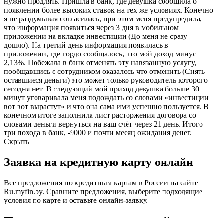
нужно продлять. Пришла в банк, где девушка сообщила о
появлении более высоких ставок на тех же условиях. Конечно
я не раздумывая согласилась, при этом меня предупредила,
что информация появиться через 3 дня в мобильном
приложении на вкладке инвестиции (До меня не сразу
дошло). На третий день информация появилась в
приложении, где гордо сообщалось, что мой доход минус
2,13%. Побежала в банк отменять эту навязанную услугу,
пообщавшись с сотрудником оказалось что отменить (Снять
оставшиеся деньги) это может только руководитель которого
сегодня нет. В следующий мой приход девушка больше 30
минут уговаривала меня подождать со словами «инвестиции
вот вот вырастут» и что она сама ими успешно пользуется. В
конечном итоге заполнила лист расторжения договора со
словами деньги вернуться на ваш счёт через 21 день. Итого
три похода в банк, -9000 и почти месяц ожидания денег.
Скрыть
Заявка на кредитную карту онлайн
Все предложения по кредитным картам в России на сайте
Ru.myfin.by. Сравните предложения, выберите подходящие
условия по карте и оставьте онлайн-заявку.