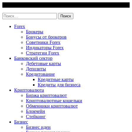
Skip
6 August, 2026
to
invest-easy.ru
content
Найти:
Forex
Брокеры
Бонусы от брокеров
Советники Forex
Индикаторы Forex
Стратегии Forex
Банковский сектор
Дебетовые карты
Депозиты
Кредитование
Кредитные карты
Кредиты для бизнеса
Криптовалюта
Биржа криптовалют
Криптовалютные кошельки
Обменники криптовалют
Блокчейн
Стейкинг
Бизнес
Бизнес идеи