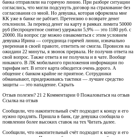
банка отправляли на горячую линию. При разборе ситуации
согласлись, что могли подсунуть договор на страхование без
согласования со мной. Но девушка, которая оформляла мне
КК уже в банке не рабтает. Претензию о возврате денег
отклонили. За перевод денег на карту в рамках лимита 50000
руб (беспроцентное снятие) удержали 5,9% — это 1180 руб. с
20000. На вопрос где можно ознакомиться с этим условием
девушка Ирина — сотрудница горячей линии, изначально
уверенная в своей правоте, ответить не смогла. Провисев на
ожидани 22 минуты, я звонок прервала. Не получив ответа на
свой вопрос. Также ответа я не получила и в чате. Вообще
никакого. В ЛК мобильного приложения информации по
тарифам нет. В итоге карта обходится очень дорого. А
общение с банком крайне не приятное. Сотрудники
обманывают, придерживаясь тактики — лучшее средство
защиты — это нападение. Скрыть
Отзыв полезен? 21 2 Комментарии 0 Пожаловаться на отзыв
Ссылка на отзыв
Сообщили, что накопительный счёт подходит к концу и его
нужно продлять. Пришла в банк, где девушка сообщила о
появлении более высоких ставок на тех Читать далее.
Сообщили, что накопительный счёт подходит к концу и его