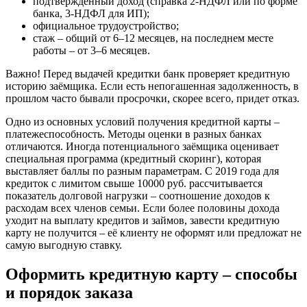
подтверждённый доход (справка 2-НДФЛ или по форме
банка, 3-НДФЛ для ИП);
официальное трудоустройство;
стаж – общий от 6–12 месяцев, на последнем месте
работы – от 3–6 месяцев.
Важно! Перед выдачей кредитки банк проверяет кредитную
историю заёмщика. Если есть непогашенная задолженность, в
прошлом часто бывали просрочки, скорее всего, придет отказ.
Одно из основных условий получения кредитной карты –
платежеспособность. Методы оценки в разных банках
отличаются. Иногда потенциального заёмщика оценивает
специальная программа (кредитный скоринг), которая
выставляет баллы по разным параметрам. С 2019 года для
кредиток с лимитом свыше 10000 руб. рассчитывается
показатель долговой нагрузки – соотношение доходов к
расходам всех членов семьи. Если более половины дохода
уходит на выплату кредитов и займов, завести кредитную
карту не получится – её клиенту не оформят или предложат не
самую выгодную ставку.
Оформить кредитную карту – способы
и порядок заказа