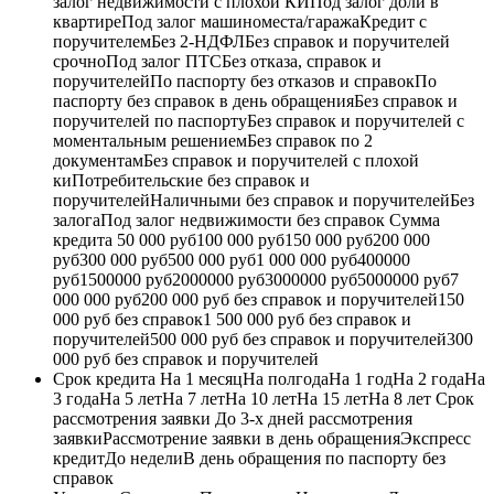
залог недвижимости с плохой КИПод залог доли в
квартиреПод залог машиноместа/гаражаКредит с
поручителемБез 2-НДФЛБез справок и поручителей
срочноПод залог ПТСБез отказа, справок и
поручителейПо паспорту без отказов и справокПо
паспорту без справок в день обращенияБез справок и
поручителей по паспортуБез справок и поручителей с
моментальным решениемБез справок по 2
документамБез справок и поручителей с плохой
киПотребительские без справок и
поручителейНаличными без справок и поручителейБез
залогаПод залог недвижимости без справок Сумма
кредита 50 000 руб100 000 руб150 000 руб200 000
руб300 000 руб500 000 руб1 000 000 руб400000
руб1500000 руб2000000 руб3000000 руб5000000 руб7
000 000 руб200 000 руб без справок и поручителей150
000 руб без справок1 500 000 руб без справок и
поручителей500 000 руб без справок и поручителей300
000 руб без справок и поручителей
Срок кредита На 1 месяцНа полгодаНа 1 годНа 2 годаНа
3 годаНа 5 летНа 7 летНа 10 летНа 15 летНа 8 лет Срок
рассмотрения заявки До 3-х дней рассмотрения
заявкиРассмотрение заявки в день обращенияЭкспресс
кредитДо неделиВ день обращения по паспорту без
справок