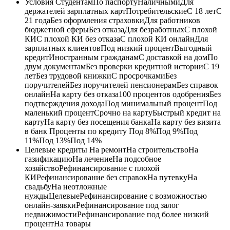
Условия СтудентамПо паспортуНаличнымиДля
держателей зарплатных картПотребительскиеС 18 летС
21 годаБез оформления страховкиДля работников
бюджетной сферыБез отказаДля безработныхС плохой
КИС плохой КИ без отказаС плохой КИ онлайнДля
зарплатных клиентовПод низкий процентВыгодный
кредитИностранным гражданамС доставкой на домПо
двум документамБез проверки кредитной историиС 19
летБез трудовой книжкиС просрочкамиБез
поручителейБез поручителей пенсионерамБез справок
онлайнНа карту без отказа100 процентов одобренияБез
подтверждения доходаПод минимальный процентПод
маленький процентСрочно на картуБыстрый кредит на
картуНа карту без посещения банкаНа карту без визита
в банк Проценты по кредиту Под 8%Под 9%Под
11%Под 13%Под 14%
Целевые кредиты На ремонтНа строительствоНа
газификациюНа лечениеНа подсобное
хозяйствоРефинансирование с плохой
КИРефинансирование без справокНа путевкуНа
свадьбуНа неотложные
нуждыЦелевыеРефинансирование с возможностью
онлайн-заявкиРефинансирование под залог
недвижимостиРефинансирование под более низкий
процентНа товары