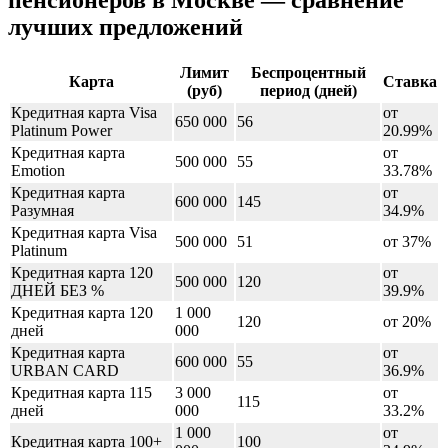
пенсионеров в Москве — сравнение
лучших предложений
Лимит
Беспроцентный
Карта
Ставка
(руб)
период (дней)
Кредитная карта Visa
от
650 000
56
Platinum Power
20.99%
Кредитная карта
от
500 000
55
Emotion
33.78%
Кредитная карта
от
600 000
145
Разумная
34.9%
Кредитная карта Visa
500 000
51
от 37%
Platinum
Кредитная карта 120
от
500 000
120
ДНЕЙ БЕЗ %
39.9%
Кредитная карта 120
1 000
120
от 20%
дней
000
Кредитная карта
от
600 000
55
URBAN CARD
36.9%
Кредитная карта 115
3 000
от
115
дней
000
33.2%
1 000
от
Кредитная карта 100+
100