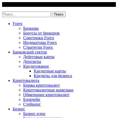
Skip
9 August, 2026
to
invest-easy.ru
content
Найти:
Forex
Брокеры
Бонусы от брокеров
Советники Forex
Индикаторы Forex
Стратегии Forex
Банковский сектор
Дебетовые карты
Депозиты
Кредитование
Кредитные карты
Кредиты для бизнеса
Криптовалюта
Биржа криптовалют
Криптовалютные кошельки
Обменники криптовалют
Блокчейн
Стейкинг
Бизнес
Бизнес идеи