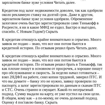
зарплатном банке хуже условия Читать далее.
Кредитом под залог недвижимости доволен, так как одобрили
около рекламную ставку на долгий срок. Даже в другом,
зарплатном банке хуже условия одобряли. Обременение
залоговое очень быстро зарегистрировали сами Тинькофф в
Росреесте, я ни в какие МФЦ не ездил. Быстро и выгодно,
спасибо. С Новым Годом!) Скрыть
К кредитам отношусь крайне внимательно и серьезно. Много
заявок не подаю – знаю, что все они потом бьются в
кредитной истории. По отзывам решил брать Читать далее.
К кредитам отношусь крайне внимательно и серьезно. Много
заявок не подаю – знаю, что все они потом бьются в
кредитной истории. По отзывам решил брать в Тинькофф, так
как плохие пишут в основном от просрочек, а хорошие пишут
про обслуживание и скорость. За неделю начал готовиться –
взял 2НДФЛ на работе, снял копии трудовой, заверил ПТС. И
что вы думаете – банку это не нужно, заявку проверяли по
паспорту, а залог зарегистрировали по данным и сканам ПТС
и СТС. Очень странно и смущает. Какой-то несерьезный
подход. Сумму выдали на карту, ее уже пустил на свои цели.
В общем, кому как – а по-моему, не очень должный подход.
Оценку 4 поставлю банку. Скрыть