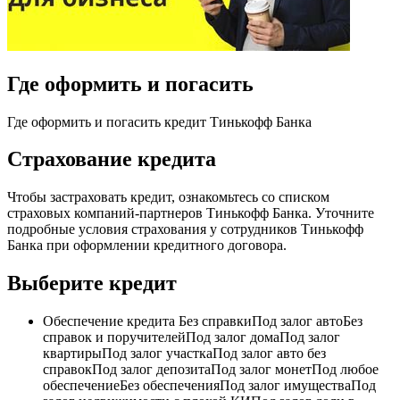
Где оформить и погасить
Где оформить и погасить кредит Тинькофф Банка
Страхование кредита
Чтобы застраховать кредит, ознакомьтесь со списком
страховых компаний-партнеров Тинькофф Банка. Уточните
подробные условия страхования у сотрудников Тинькофф
Банка при оформлении кредитного договора.
Выберите кредит
Обеспечение кредита Без справкиПод залог автоБез
справок и поручителейПод залог домаПод залог
квартирыПод залог участкаПод залог авто без
справокПод залог депозитаПод залог монетПод любое
обеспечениеБез обеспеченияПод залог имуществаПод