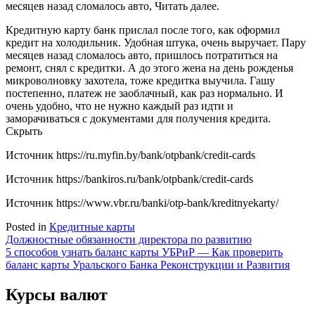
месяцев назад сломалось авто, Читать далее.
Кредитную карту банк прислал после того, как оформил
кредит на холодильник. Удобная штука, очень выручает. Пару
месяцев назад сломалось авто, пришлось потратиться на
ремонт, снял с кредитки. А до этого жена на день рожденья
микроволновку захотела, тоже кредитка выучила. Гашу
постепенно, платеж не заоблачный, как раз нормально. И
очень удобно, что не нужно каждый раз идти и
заморачиваться с документами для получения кредита.
Скрыть
Источник
https://ru.myfin.by/bank/otpbank/credit-cards
Источник
https://bankiros.ru/bank/otpbank/credit-cards
Источник
https://www.vbr.ru/banki/otp-bank/kreditnyekarty/
Posted in
Кредитные карты
Навигация
Должностные обязанности директора по развитию
5 способов узнать баланс карты УБРиР — Как проверить
по
баланс карты Уральского Банка Реконструкции и Развития
записям
Курсы валют