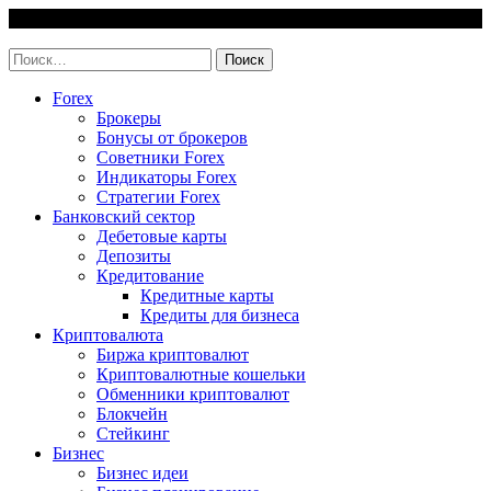
Skip
7 August, 2026
to
invest-easy.ru
content
Найти:
Forex
Брокеры
Бонусы от брокеров
Советники Forex
Индикаторы Forex
Стратегии Forex
Банковский сектор
Дебетовые карты
Депозиты
Кредитование
Кредитные карты
Кредиты для бизнеса
Криптовалюта
Биржа криптовалют
Криптовалютные кошельки
Обменники криптовалют
Блокчейн
Стейкинг
Бизнес
Бизнес идеи