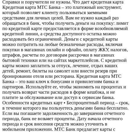
Справки и поручители не нужны. Что дает кредитная карта
Кредитная карта МТС Банка – это платежный инструмент,
который позволяет клиенту пользоваться заемными
средствами для личных целей. Вам не нужно каждый раз
обращаться в банк, чтобы получить деньги на покупку: лимит
по кредитной карте предоставляется в форме возобновляемой
кредитной линии, а средства доступного остатка можно
расходовать без ограничений. Деньги с кредитной карты
можно потратить на любые безналичные расходы, включая
покупки в магазинах онлайн и офлайн, оплату ЖКУ, налогов,
штрафов, расчеты по договорам рассрочки в магазинах
бытовой техники или на сайтах маркетплейсов. С кредитной
карты можно заплатить за отпуск, лечение, отдых ваших
детей, ремонт, билеты на самолет или внести резерв при
бронировании отеля или ресторана. Кредитная карта МТС
Банка – это ваш ключ к бонусами и привилегиям банка и
партнеров. Используйте ее, чтобы экономить на процентах и
получать возврат части расходов в форме кешбэка, и не
платите за обслуживание или доступ к сервисам банка.
Особенности кредитных карт • Беспроцентный период – срок,
в течение которого вы пользуетесь деньгами банка бесплатно.
Если вы погашаете задолженность до завершения отчетного
периода, банк не возьмет проценты. Дату начала отчетного
периода и срок внесения средств можно уточнить в
мобильном приложении. МТС Банк предлагает карты с