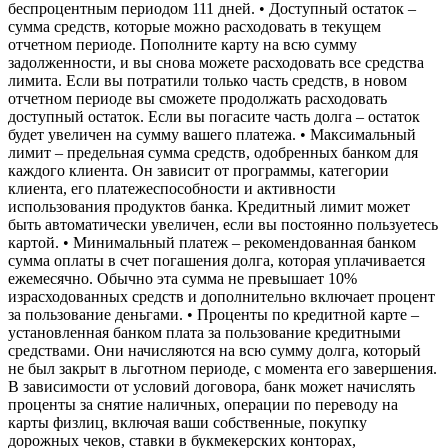
беспроцентным периодом 111 дней. • Доступный остаток –
сумма средств, которые можно расходовать в текущем
отчетном периоде. Пополните карту на всю сумму
задолженности, и вы снова можете расходовать все средства
лимита. Если вы потратили только часть средств, в новом
отчетном периоде вы сможете продолжать расходовать
доступный остаток. Если вы погасите часть долга – остаток
будет увеличен на сумму вашего платежа. • Максимальный
лимит – предельная сумма средств, одобренных банком для
каждого клиента. Он зависит от программы, категории
клиента, его платежеспособности и активности
использования продуктов банка. Кредитный лимит может
быть автоматически увеличен, если вы постоянно пользуетесь
картой. • Минимальный платеж – рекомендованная банком
сумма оплаты в счет погашения долга, которая уплачивается
ежемесячно. Обычно эта сумма не превышает 10%
израсходованных средств и дополнительно включает процент
за пользование деньгами. • Проценты по кредитной карте –
установленная банком плата за пользование кредитными
средствами. Они начисляются на всю сумму долга, который
не был закрыт в льготном периоде, с момента его завершения.
В зависимости от условий договора, банк может начислять
проценты за снятие наличных, операции по переводу на
карты физлиц, включая ваши собственные, покупку
дорожных чеков, ставки в букмекерских конторах,