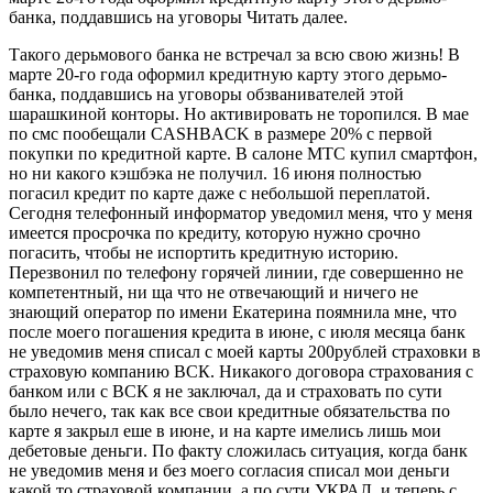
банка, поддавшись на уговоры Читать далее.
Такого дерьмового банка не встречал за всю свою жизнь! В
марте 20-го года оформил кредитную карту этого дерьмо-
банка, поддавшись на уговоры обзванивателей этой
шарашкиной конторы. Но активировать не торопился. В мае
по смс пообещали CASHBACK в размере 20% с первой
покупки по кредитной карте. В салоне МТС купил смартфон,
но ни какого кэшбэка не получил. 16 июня полностью
погасил кредит по карте даже с небольшой переплатой.
Сегодня телефонный информатор уведомил меня, что у меня
имеется просрочка по кредиту, которую нужно срочно
погасить, чтобы не испортить кредитную историю.
Перезвонил по телефону горячей линии, где совершенно не
компетентный, ни ща что не отвечающий и ничего не
знающий оператор по имени Екатерина поямнила мне, что
после моего погашения кредита в июне, с июля месяца банк
не уведомив меня списал с моей карты 200рублей страховки в
страховую компанию ВСК. Никакого договора страхования с
банком или с ВСК я не заключал, да и страховать по сути
было нечего, так как все свои кредитные обязательства по
карте я закрыл еше в июне, и на карте имелись лишь мои
дебетовые деньги. По факту сложилась ситуация, когда банк
не уведомив меня и без моего согласия списал мои деньги
какой то страховой компании, а по сути УКРАЛ, и теперь с