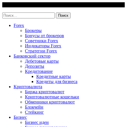
Skip
6 August, 2026
to
invest-easy.ru
content
Найти:
Forex
Брокеры
Бонусы от брокеров
Советники Forex
Индикаторы Forex
Стратегии Forex
Банковский сектор
Дебетовые карты
Депозиты
Кредитование
Кредитные карты
Кредиты для бизнеса
Криптовалюта
Биржа криптовалют
Криптовалютные кошельки
Обменники криптовалют
Блокчейн
Стейкинг
Бизнес
Бизнес идеи