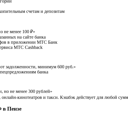
егории
копительным счетам и депозитам
 не менее 100 ₽»
азанных на сайте банка
афов в приложении МТС Банк
сервиса МТС Cashback
т задолженности, минимум 600 руб.»
спецпредложениям банка
 но не менее 300 рублей»
 онлайн-кинотеатров и такси. Кэшбэк действует для любой сумм
 в Пензе