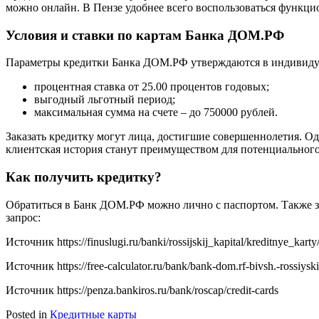
можно онлайн. В Пензе удобнее всего воспользоваться функци
Условия и ставки по картам Банка ДОМ.РФ
Параметры кредитки Банка ДОМ.РФ утверждаются в индивидуа
процентная ставка от 25.00 процентов годовых;
выгодный льготный период;
максимальная сумма на счете – до 750000 рублей.
Заказать кредитку могут лица, достигшие совершеннолетия. О
клиентская история станут преимуществом для потенциального
Как получить кредитку?
Обратиться в Банк ДОМ.РФ можно лично с паспортом. Также з
запрос:
Источник
https://finuslugi.ru/banki/rossijskij_kapital/kreditnye_kar
Источник
https://free-calculator.ru/bank/bank-dom.rf-bivsh.-rossiysk
Источник
https://penza.bankiros.ru/bank/roscap/credit-cards
Posted in
Кредитные карты