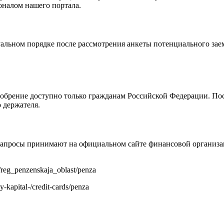
оналом нашего портала.
льном порядке после рассмотрения анкеты потенциального зае
добрение доступно только гражданам Российской Федерации. По
 держателя.
апросы принимают на официальном сайте финансовой организац
ty/reg_penzenskaja_oblast/penza
iy-kapital-/credit-cards/penza