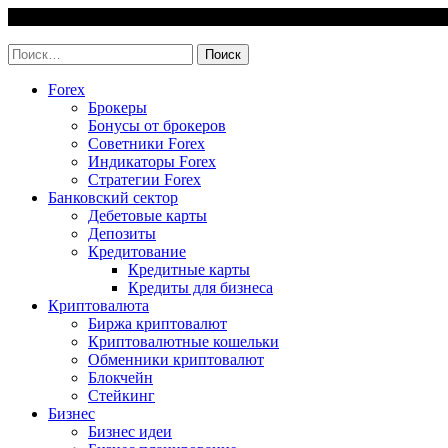
Skip
6 August, 2026
to
invest-easy.ru
content
Найти:
Forex
Брокеры
Бонусы от брокеров
Советники Forex
Индикаторы Forex
Стратегии Forex
Банковский сектор
Дебетовые карты
Депозиты
Кредитование
Кредитные карты
Кредиты для бизнеса
Криптовалюта
Биржа криптовалют
Криптовалютные кошельки
Обменники криптовалют
Блокчейн
Стейкинг
Бизнес
Бизнес идеи