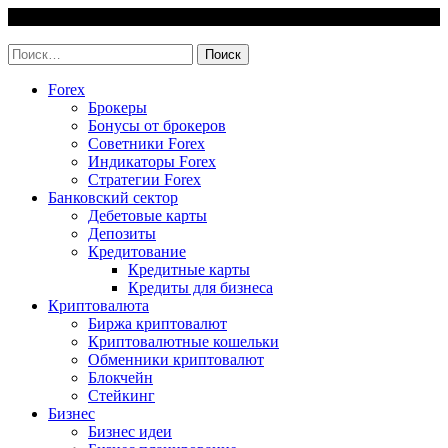
Skip
9 August, 2026
to
invest-easy.ru
content
Найти:
Forex
Брокеры
Бонусы от брокеров
Советники Forex
Индикаторы Forex
Стратегии Forex
Банковский сектор
Дебетовые карты
Депозиты
Кредитование
Кредитные карты
Кредиты для бизнеса
Криптовалюта
Биржа криптовалют
Криптовалютные кошельки
Обменники криптовалют
Блокчейн
Стейкинг
Бизнес
Бизнес идеи