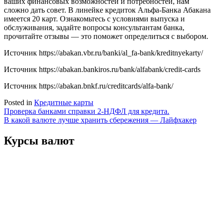
ваших финансовых возможностей и потребностей, нам
сложно дать совет. В линейке кредиток Альфа-Банка Абакана
имеется 20 карт. Ознакомьтесь с условиями выпуска и
обслуживания, задайте вопросы консультантам банка,
прочитайте отзывы — это поможет определиться с выбором.
Источник
https://abakan.vbr.ru/banki/al_fa-bank/kreditnyekarty/
Источник
https://abakan.bankiros.ru/bank/alfabank/credit-cards
Источник
https://abakan.bnkf.ru/creditcards/alfa-bank/
Posted in
Кредитные карты
Навигация
Проверка банками справки 2-НДФЛ для кредита.
В какой валюте лучше хранить сбережения — Лайфхакер
по
записям
Курсы валют