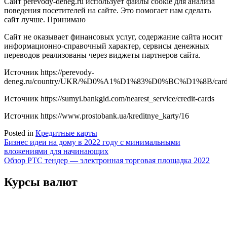
Сайт perevody-deneg.ru использует файлы cookie для анализа
поведения посетителей на сайте. Это помогает нам сделать
сайт лучше. Принимаю
Сайт не оказывает финансовых услуг, содержание сайта носит
информационно-справочный характер, сервисы денежных
переводов реализованы через виджеты партнеров сайта.
Источник
https://perevody-
deneg.ru/country/UKR/%D0%A1%D1%83%D0%BC%D1%8B/cards/
Источник
https://sumyi.bankgid.com/nearest_service/credit-cards
Источник
https://www.prostobank.ua/kreditnye_karty/16
Posted in
Кредитные карты
Навигация
Бизнес идеи на дому в 2022 году с минимальными
вложениями для начинающих
по
Обзор РТС тендер — электронная торговая площадка 2022
записям
Курсы валют