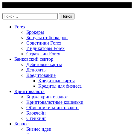
Skip
6 August, 2026
to
invest-easy.ru
content
Найти:
Forex
Брокеры
Бонусы от брокеров
Советники Forex
Индикаторы Forex
Стратегии Forex
Банковский сектор
Дебетовые карты
Депозиты
Кредитование
Кредитные карты
Кредиты для бизнеса
Криптовалюта
Биржа криптовалют
Криптовалютные кошельки
Обменники криптовалют
Блокчейн
Стейкинг
Бизнес
Бизнес идеи