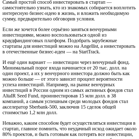
Самый простой способ инвестировать в стартап —
самостоятельно узнать, кто из знакомых собирается воплотить
интересную бизнес-идею в жизнь, и вложить необходимую
сумму, предварительно обговорив условия.
Если же хочется более серьёзно заняться венчурными
инвестициями, можно воспользоваться одной из
краудфандинговых платформ. Подобрать зарубежные
стартапы для инвестиций можно на Angellist, а инвестировать
в отечественные бизнес-идеи — на StartTrack.
И ещё один вариант — инвестиции через венчурный фонд.
Минимальный порог входа начинается от 20 тыс. долл. на
один проект, а их у венчурного инвестора должно быть как
можно больше — от этого зависит процент вероятности
успеха инвестиций. Например, на рынке венчурных
инвестиций в России одним из самых активных фондов стал
AltaIR Seed Fund, проинвестировав 15 млн долл. в 38
компаний, а самым успешным среди молодых фондов стал
акселератор Sberbank-500, заключив 15 сделок общей
стоимостью 1,2 млн долл.
Неважно, каким способом будет осуществляться инвестиция в
стартап, главное помнить, что неудачный исход ожидает около
80% проектов, и быть готовым как потерять все инвестиции,