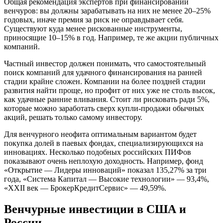
Общая рекомендация экспертов при финансировании
венчуров: вы должны зарабатывать на них не менее 20–25%
годовых, иначе премия за риск не оправдывает себя.
Существуют куда менее рискованные инструменты,
приносящие 10–15% в год. Например, те же акции публичных
компаний.
Частный инвестор должен понимать, что самостоятельный
поиск компаний для удачного финансирования на ранней
стадии крайне сложен. Компании на более поздней стадии
развития найти проще, но профит от них уже не столь высок,
как удачные ранние вливания. Стоит ли рисковать ради 5%,
которые можно заработать сверх купли-продажи обычных
акций, решать только самому инвестору.
Для венчурного неофита оптимальным вариантом будет
покупка долей в паевых фондах, специализирующихся на
инновациях. Несколько подобных российских ПИФов
показывают очень неплохую доходность. Например, фонд
«Открытие — Лидеры инноваций» показал 135,27% за три
года, «Система Капитал — Высокие технологии» — 93,4%,
«XXII век — БрокерКредитСервис» — 49,59%.
Венчурные инвестиции в США и
России