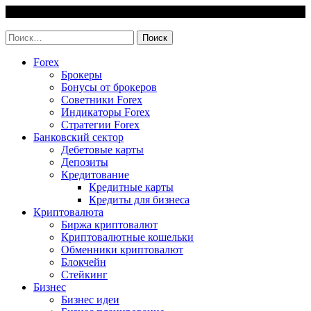
Skip
9 August, 2026
to
invest-easy.ru
content
Найти:
Forex
Брокеры
Бонусы от брокеров
Советники Forex
Индикаторы Forex
Стратегии Forex
Банковский сектор
Дебетовые карты
Депозиты
Кредитование
Кредитные карты
Кредиты для бизнеса
Криптовалюта
Биржа криптовалют
Криптовалютные кошельки
Обменники криптовалют
Блокчейн
Стейкинг
Бизнес
Бизнес идеи