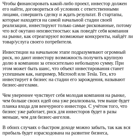
Чтобы финансировать какой-либо проект, инвестор должен
его найти, договориться об условиях с ответственными
лицами, совершить сделку и ждать результат. В стартапы,
которые находятся на самой начальной стадии своей
реализации, инвестируют только самые рискованные, потому
что всё окутано неизвестностью: как поведёт себя компания
на рынке, как отреагируют возможные конкуренты, найдёт ли
товар/услуга своего потребителя.
Инвестиции на начальном этапе подразумевают огромный
риск, но дают инвестору возможность получить крупную
долю в компании за относительно небольшую сумму. При
этом может быть шанс, что объект инвестирования станет
успешным как, например, Microsoft или Tesla. Тех, кто
инвестирует в бизнес на стадии его зарождения, называют
бизнес-ангелами.
Чем увереннее чувствует себя молодая компания на рынке,
чем больше своих идей она уже реализовала, тем выше будет
планка входа для венчурного инвестора. С учётом того, что
бизнес уже работает, риск для инвесторов будет в разы
меньше, чем для бизнес-ангелов.
В обоих случаях о быстром доходе можно забыть, так как вся
прибыль будет израсходована на развитие бизнеса,