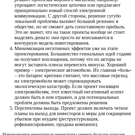
упрощают логистические цепочки или предлагают
принципиально новый способ электронной
коммуникации. С другой стороны, решение сугубо
локальной проблемы вызовет большой резонанс в
обществе, но не сможет дать сопоставимую прибыль.
Это не значит, что на такие проекты вообще не стоит
выделять деньги: они просто не вписываются в
венчурную модель инвестирования.
Минимизация негативных эффектов уже на этапе
проектирования. Большинство гениальных идей годами
не получают воплощения, потому что их авторы не
могут заставить плюсы перевесить минусы. Хороший
пример – электрические автомобили. Их главная «боль»
– это батареи: критики считают, что массовые переход
на электромобили может спровоцировать
экологическую катастрофу. Если проект посвящен
электромобилям, этот известный негативный аспект
должен быть в нем отражен, и для потенциальных
проблем должны быть предложены решения.
Перспективы выхода. Проект должен включать четкие
планы на выход для инвесторов и меры для сокращения
убытков при неудаче (реструктуризация,
рефинансирование, продажа компании).
Начинающие венчурные инвесторы имеют больше шансов