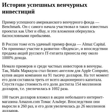
Истории успешных венчурных
инвестиций
Пример успешного американского венчурного фонда —
Benchmark. Он с самого начала участвовал в таких известных
проектах как Uber и eBay, и эти вложения обернулись
баснословными прибылями.
В России тоже есть удачный пример фонда — Almaz Capital.
Он принимал участие в развитии «Яндекса», и впоследствии
продажа акций русского IT-гиганта принесла ему около
1000% дохода.
Немало примеров и среди частных инвесторов в венчуры.
Так, Майк Марккула стал бизнес-ангелом для Apple Computer,
купив акции компании на 91 тысячу долларов. На тот момент
его доля составила треть от всего акционерного капитала.
Спустя годы стоимость его доли достигла 154 миллионов
долларов, т.е. увеличилась в 1692 раза.
100 тысяч долларов вложил в акции небольшого интернет-
магазина Amazon.com Томас Альберг. Впоследствии они
выросли в 260 раз, и его доля увеличилась до 26 миллионов
долларов.