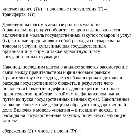
чистые налоги (
Тп
) = налоговые поступления (Г) –
трансферты (
Тr
).
Дальнейшим шагом в анализе роли государства
(правительства) в кругообороте товаров и денег является
включение в модель государственных закупок товаров и услуг
(
G
), которые представляют собой расходы государства на
товары и услуги, купленные для государственных
организаций у фирм, а также заработную плату
государственных служащих.
Наконец, последним шагом в анализе является рассмотрение
связи между правительством и финансовым рынком.
Правительству не всегда удается сбалансировать доходы и
расходы государственного бюджета, в результате чего
появляется бюджетный дефицит, для покрытия которого
правительство прибегает к займам на финансовом рынке
путем выпуска государственных ценных бумаг. Накопленные
за ряд лет бюджетные дефициты образуют государственный
долг. Включая в модель «изъятия – инъекции» доходы и
расходы на государственные закупки, получаем следующую
запись:
сбережения (
S
) + чистые налоги (
Тп
) =