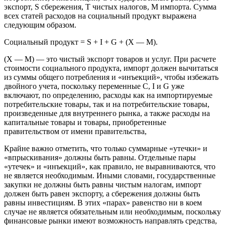
экспорт, S сбережения, T чистых налогов, M импорта. Сумма
всех статей расходов на социальный продукт выражена
следующим образом.
Социальный продукт = S + I + G + (X — M).
(X — M) — это чистый экспорт товаров и услуг. При расчете
стоимости социального продукта, импорт должен вычитаться
из суммы общего потребления и «инъекций», чтобы избежать
двойного учета, поскольку переменные C, I и G уже
включают, по определению, расходы как на импортируемые
потребительские товары, так и на потребительские товары,
произведенные для внутреннего рынка, а также расходы на
капитальные товары и товары, приобретенные
правительством от имени правительства,
Крайне важно отметить, что только суммарные «утечки» и
«впрыскивания» должны быть равны. Отдельные пары
«утечек» и «инъекций», как правило, не выравниваются, что
не является необходимым. Иными словами, государственные
закупки не должны быть равны чистым налогам, импорт
должен быть равен экспорту, а сбережения должны быть
равны инвестициям. В этих «парах» равенство ни в коем
случае не является обязательным или необходимым, поскольку
финансовые рынки имеют возможность направлять средства,