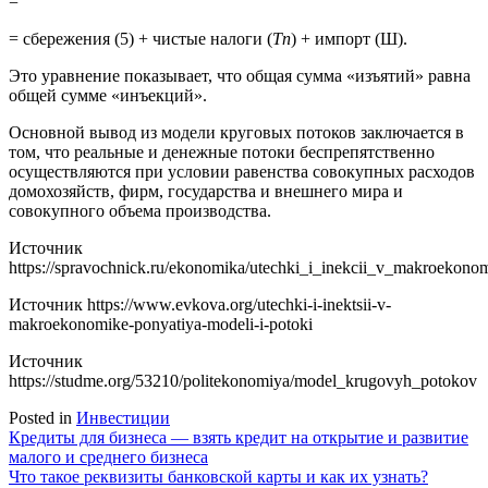
=
= сбережения (5) + чистые налоги (
Тп
) + импорт (Ш).
Это уравнение показывает, что общая сумма «изъятий» равна
общей сумме «инъекций».
Основной вывод из модели круговых потоков заключается в
том, что реальные и денежные потоки беспрепятственно
осуществляются при условии равенства совокупных расходов
домохозяйств, фирм, государства и внешнего мира и
совокупного объема производства.
Источник
https://spravochnick.ru/ekonomika/utechki_i_inekcii_v_makroekonom
Источник
https://www.evkova.org/utechki-i-inektsii-v-
makroekonomike-ponyatiya-modeli-i-potoki
Источник
https://studme.org/53210/politekonomiya/model_krugovyh_potokov
Posted in
Инвестиции
Навигация
Кредиты для бизнеса — взять кредит на открытие и развитие
малого и среднего бизнеса
по
Что такое реквизиты банковской карты и как их узнать?