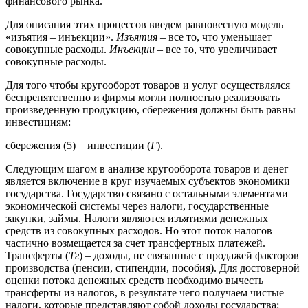
финансового рынка.
Для описания этих процессов введем равновесную модель
«изъятия – инъекции».
Изъятия
– все то, что уменьшает
совокупные расходы.
Инъекции
– все то, что увеличивает
совокупные расходы.
Для того чтобы кругооборот товаров и услуг осуществлялся
беспрепятственно и фирмы могли полностью реализовать
произведенную продукцию, сбережения должны быть равны
инвестициям:
сбережения (5) = инвестиции (
Г
).
Следующим шагом в анализе кругооборота товаров и денег
является включение в круг изучаемых субъектов экономики
государства. Государство связано с остальными элементами
экономической системы через налоги, государственные
закупки, займы. Налоги являются изъятиями денежных
средств из совокупных расходов. Но этот поток налогов
частично возмещается за счет трансфертных платежей.
Трансферты (
Тг
) – доходы, не связанные с продажей факторов
производства (пенсии, стипендии, пособия). Для достоверной
оценки потока денежных средств необходимо вычесть
трансферты из налогов, в результате чего получаем чистые
налоги, которые представляют собой доходы государства: