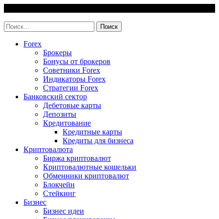
Skip
8 August, 2026
to
invest-easy.ru
content
Найти:
Forex
Брокеры
Бонусы от брокеров
Советники Forex
Индикаторы Forex
Стратегии Forex
Банковский сектор
Дебетовые карты
Депозиты
Кредитование
Кредитные карты
Кредиты для бизнеса
Криптовалюта
Биржа криптовалют
Криптовалютные кошельки
Обменники криптовалют
Блокчейн
Стейкинг
Бизнес
Бизнес идеи