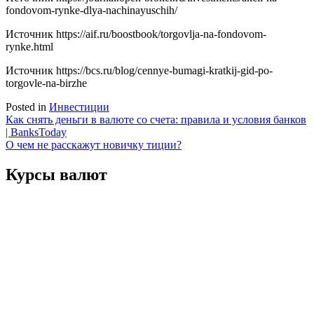
fondovom-rynke-dlya-nachinayuschih/
Источник
https://aif.ru/boostbook/torgovlja-na-fondovom-
rynke.html
Источник
https://bcs.ru/blog/cennye-bumagi-kratkij-gid-po-
torgovle-na-birzhe
Posted in
Инвестиции
Навигация
Как снять деньги в валюте со счета: правила и условия банков
| BanksToday
по
О чем не расскажут новичку тиции?
записям
Курсы валют