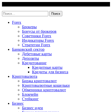
Skip
8 August, 2026
to
invest-easy.ru
content
Найти:
Forex
Брокеры
Бонусы от брокеров
Советники Forex
Индикаторы Forex
Стратегии Forex
Банковский сектор
Дебетовые карты
Депозиты
Кредитование
Кредитные карты
Кредиты для бизнеса
Криптовалюта
Биржа криптовалют
Криптовалютные кошельки
Обменники криптовалют
Блокчейн
Стейкинг
Бизнес
Бизнес идеи