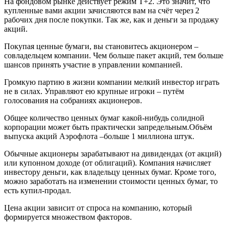
На фондовом рынке действует режим Т+2. Это значит, что
купленные вами акции зачисляются вам на счёт через 2
рабочих дня после покупки. Так же, как и деньги за продажу
акций.
Покупая ценные бумаги, вы становитесь акционером –
совладельцем компании. Чем больше пакет акций, тем больше
шансов принять участие в управлении компанией.
Громкую партию в жизни компании мелкий инвестор играть
не в силах. Управляют ею крупные игроки – путём
голосования на собраниях акционеров.
Общее количество ценных бумаг какой-нибудь солидной
корпорации может быть практически запредельным.Объём
выпуска акций Аэрофлота –больше 1 миллиона штук.
Обычные акционеры зарабатывают на дивидендах (от акций)
или купонном доходе (от облигаций). Компания начисляет
инвестору деньги, как владельцу ценных бумаг. Кроме того,
можно заработать на изменении стоимости ценных бумаг, то
есть купил-продал.
Цена акции зависит от спроса на компанию, который
формируется множеством факторов.