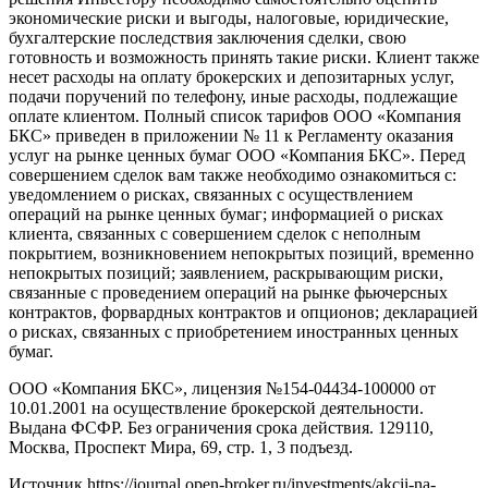
экономические риски и выгоды, налоговые, юридические,
бухгалтерские последствия заключения сделки, свою
готовность и возможность принять такие риски. Клиент также
несет расходы на оплату брокерских и депозитарных услуг,
подачи поручений по телефону, иные расходы, подлежащие
оплате клиентом. Полный список тарифов ООО «Компания
БКС» приведен в приложении № 11 к Регламенту оказания
услуг на рынке ценных бумаг ООО «Компания БКС». Перед
совершением сделок вам также необходимо ознакомиться с:
уведомлением о рисках, связанных с осуществлением
операций на рынке ценных бумаг; информацией о рисках
клиента, связанных с совершением сделок с неполным
покрытием, возникновением непокрытых позиций, временно
непокрытых позиций; заявлением, раскрывающим риски,
связанные с проведением операций на рынке фьючерсных
контрактов, форвардных контрактов и опционов; декларацией
о рисках, связанных с приобретением иностранных ценных
бумаг.
ООО «Компания БКС», лицензия №154-04434-100000 от
10.01.2001 на осуществление брокерской деятельности.
Выдана ФСФР. Без ограничения срока действия. 129110,
Москва, Проспект Мира, 69, стр. 1, 3 подъезд.
Источник
https://journal.open-broker.ru/investments/akcii-na-