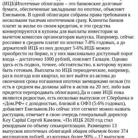
(ИЦБ)Ипотечные облигации – это банковские долговые
бумаги, обеспеченные закладными по ипотеке, объясняет
Емельянов. В одной облигации собраны права требования к
нескольким тысячам ипотечников сразу. Клиенты банков
платят за жилье по своим кредитам, и эти средства
конвертируются в купоны для выплаты инвесторам за
вычетом комиссии организаторам выпуска. Например, сейчас
россияне в среднем платят по ипотеке 7-8% годовых, а до
держателей ИЦБ из них доходит 5-6%.ИЦБ можно
приобрести на бирже, и у них максимально доступный порог
входа – достаточно 1000 рублей, поясняет Гальцев. Однако
здесь есть подвох, точнее, обстоятельство, к которому нужно
быть готовым. Выплаты по ИЦБ периодические, например,
раз в полгода или квартал, но вот выйти из актива до
окончания срока погашения ипотеки заемщиками нельзя (то
есть в среднем вы должны зайти в актив на 20 лет, либо вам
придется перепродавать облигации).Да и сами ИЦБ пока
являются редкостью, есть несколько выпусков от Сбербанка и
«Дом.РФ» с доходностью, близкой к ОФЗ (5-6% годовых),
добавляет Емельянов.Но сейчас этот сегмент можно назвать
растущим, отмечает в свою очередь генеральный директор
Key Capital Сергей Камлюк. «По ИЦБ 2020 год стал
рекордным по объему секьюритизации. Размещено 13
выпусков ипотечных облигаций общим объемом более 374
миллиардов рублей, из которых более 90% – 12 выпусков