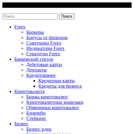
Skip
6 August, 2026
to
invest-easy.ru
content
Найти:
Forex
Брокеры
Бонусы от брокеров
Советники Forex
Индикаторы Forex
Стратегии Forex
Банковский сектор
Дебетовые карты
Депозиты
Кредитование
Кредитные карты
Кредиты для бизнеса
Криптовалюта
Биржа криптовалют
Криптовалютные кошельки
Обменники криптовалют
Блокчейн
Стейкинг
Бизнес
Бизнес идеи