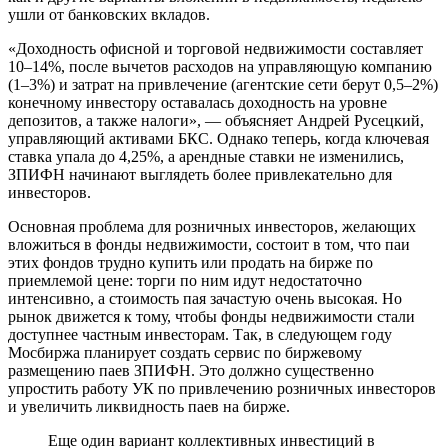
ушли от банковских вкладов.
«Доходность офисной и торговой недвижимости составляет
10–14%, после вычетов расходов на управляющую компанию
(1–3%) и затрат на привлечение (агентские сети берут 0,5–2%)
конечному инвестору оставалась доходность на уровне
депозитов, а также налоги», — объясняет Андрей Русецкий,
управляющий активами БКС. Однако теперь, когда ключевая
ставка упала до 4,25%, а арендные ставки не изменились,
ЗПИФН начинают выглядеть более привлекательно для
инвесторов.
Основная проблема для розничных инвесторов, желающих
вложиться в фонды недвижимости, состоит в том, что паи
этих фондов трудно купить или продать на бирже по
приемлемой цене: торги по ним идут недостаточно
интенсивно, а стоимость пая зачастую очень высокая. Но
рынок движется к тому, чтобы фонды недвижимости стали
доступнее частным инвесторам. Так, в следующем году
Мосбиржа планирует создать сервис по биржевому
размещению паев ЗПИФН. Это должно существенно
упростить работу УК по привлечению розничных инвесторов
и увеличить ликвидность паев на бирже.
Еще один вариант коллективных инвестиций в