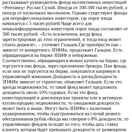
рассказывает руководитель фонда коллективных инвестиций
«Рентавед» Руслан Сухий. Иногда от 100-300 тысяч рублей, а
иногда от нескольких миллионов. Однако существуют фонды
для непрофессиональных инвесторов, где порог входа
начинается с 5 тысяч рублей.Чаще всего для
неквалифицированных инвесторов порог входа составляет от
300 тысяч рублей. «Есть исключения, когда фонд
зарегистрирован до этих ограничений, и тогда вход может
стоить дешевле», – уточняет Гальцев.Где приобрести паи –
зависит от конкретного ЗПФИн, продолжает Гальцев. Есть
обращающиеся на бирже ЗПИФ и небиржевые.
Соответственно, обращающиеся можно купить на бирже, где
торгуются паи фонда, через приложение брокера. Паи фонда,
если они не торгуются на бирже, покупаются напрямую в
управляющей компании.Доходность и рискиДоходность
ЗПФИн зависит от стратегии, объясняет Гальцев. Если это
аренда недвижимости, то такой фонд может предложить
доходность около 10% годовых. Если это фонд,
инвестирующий в девелоперские проекты или в активную
куплю-продажу недвижимости, то ожидаемая доходность
может быть и выше. Могут быть ЗПИФн с валютным
хеджированием, чтобы подстраховаться на случай резкого
обесценивания рубля.»Когда мы говорим о 8% доходности, то
управляющие фондом исходят из того, чтобы дать ставку
клиенту, которая будет превышать доходность от размещения