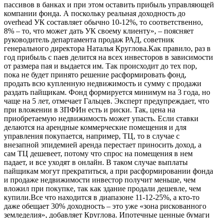
пассивов в банках и при этом оставить прибыль управляющей
компании фонда. А поскольку реальная доходность до
overhead УК составляет обычно 10-12%, то соответственно,
8% – то, что может дать УК своему клиенту», – поясняет
руководитель департамента продаж РАД, советник
генерального директора Наталья Круглова.Как правило, раз в
год прибыль с паев делится на всех инвесторов в зависимости
от размера пая и выдается им. Так происходит до тех пор,
пока не будет принято решение расформировать фонд,
продать всю купленную недвижимость и сумму с продажи
раздать пайщикам. Фонд формируется минимум на 3 года, но
чаще на 5 лет, отмечает Гальцев. Эксперт предупреждает, что
при вложении в ЗПФИн есть и риски. Так, цена на
приобретаемую недвижимость может упасть. Если ставки
делаются на арендные коммерческие помещения и для
управления покупается, например, ТЦ, то в случае с
внезапной эпидемией аренда перестает приносить доход, а
сам ТЦ дешевеет, потому что спрос на помещения в нем
падает, и все уходят в онлайн. В таком случае выплаты
пайщикам могут прекратиться, а при расформировании фонда
и продаже недвижимости инвестор получит меньше, чем
вложил при покупке, так как здание продали дешевле, чем
купили.Все что находится в диапазоне 11-12-25%, а кто-то
даже обещает 30% доходность – это уже «зона рискованного
земледелия», добавляет Круглова. Ипотечные ценные бумаги