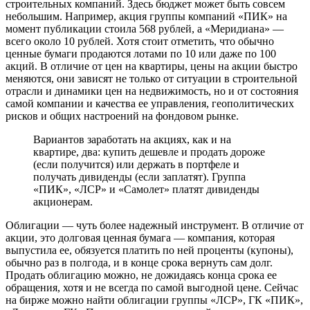
строительных компаний. Здесь бюджет может быть совсем
небольшим. Например, акция группы компаний «ПИК» на
момент публикации стоила 568 рублей, а «Меридиана» —
всего около 10 рублей. Хотя стоит отметить, что обычно
ценные бумаги продаются лотами по 10 или даже по 100
акций. В отличие от цен на квартиры, цены на акции быстро
меняются, они зависят не только от ситуации в строительной
отрасли и динамики цен на недвижимость, но и от состояния
самой компании и качества ее управления, геополитических
рисков и общих настроений на фондовом рынке.
Вариантов заработать на акциях, как и на
квартире, два: купить дешевле и продать дороже
(если получится) или держать в портфеле и
получать дивиденды (если заплатят). Группа
«ПИК», «ЛСР» и «Самолет» платят дивиденды
акционерам.
Облигации — чуть более надежный инструмент. В отличие от
акции, это долговая ценная бумага — компания, которая
выпустила ее, обязуется платить по ней проценты (купоны),
обычно раз в полгода, и в конце срока вернуть сам долг.
Продать облигацию можно, не дожидаясь конца срока ее
обращения, хотя и не всегда по самой выгодной цене. Сейчас
на бирже можно найти облигации группы «ЛСР», ГК «ПИК»,