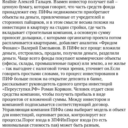
Realiste Алексей Гальцев. Взамен инвестор получает пай –
ценную бумагу, которая говорит, что часть средств фонда
принадлежит ему. ПИФы недвижимости приобретают
объекты на деньги, привлеченные от учредителей и
сторонних пайщиков, и в этом смысле весьма похожи на
инвестиции в квартиру на стадии стройки, где часть
вкладывает строительная компания, а основную сумму
приносят дольщики, с которыми организатор проекта потом
расплачивается квартирами, добавляет аналитик «Фридом
Финанс» Валерий Емельянов. В ПИФе все проще: вложили
деньги, отстроились, продали, получили деньги, разделили
деньги. Чаще всего фонды покупают коммерческие объекты
(офисы, склады, промышленные парки) или землю, а не жилье
– так выгоднее с налоговой точки зрения, уточняет он.Если
говорить простыми словами, то процесс инвестирования в
ПИФ больше похож на открытие депозита в банке,
рассказывает руководитель единого центра инвестиций
«Переуступки.РФ» Роман Корякин. Человек отдает свои
средства компании, чтобы получить прибыль в виде
процентов от вложенной суммы. Между инвестором и
компанией подписывается соответствующий договор.
Управляющая компания ПИФа сама выбирает модель и объект
для инвестиций, оценивает риски, контролирует все
процессы.Порог входа в ЗПФИнПорог входа (то есть
минимальная стоимость пая) может быть разным,