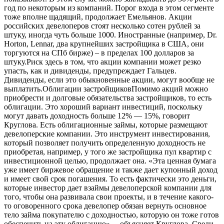
год по некоторым из компаний. Порог входа в этом сегменте
тоже вполне щадящий, продолжает Емельянов. Акции
российских девелоперов стоят несколько сотен рублей за
штуку, иногда чуть больше 1000. Иностранные (например, Dr.
Horton, Lennar, два крупнейших застройщика в США, они
торгуются на СПб бирже) – в пределах 100 долларов за
штуку.Риск здесь в том, что акции компании может резко
упасть, как и дивиденды, предупреждает Гальцев.
Дивиденды, если это обыкновенные акции, могут вообще не
выплатить.Облигации застройщиковПомимо акций можно
приобрести и долговые обязательства застройщиков, то есть
облигации. Это хороший вариант инвестиций, поскольку
могут давать доходность больше 12% — 15%, говорит
Круглова. Есть облигационные займы, которые размещают
девелоперские компании. Это инструмент инвестирования,
который позволяет получить определенную доходность не
приобретая, например, у того же застройщика пул квартир с
инвестиционной целью, продолжает она. «Эта ценная бумага
уже имеет биржевое обращение и также дает купонный доход
и имеет свой срок погашения. То есть фактически это деньги,
которые инвестор дает взаймы девелоперской компании для
того, чтобы она развивала свои проекты, и в течение какого-
то оговоренного срока девелопер обязан вернуть основное
тело займа покупателю с доходностью, которую он тоже готов
обеспечить на эту облигацию», – объясняет Круглова. Среди