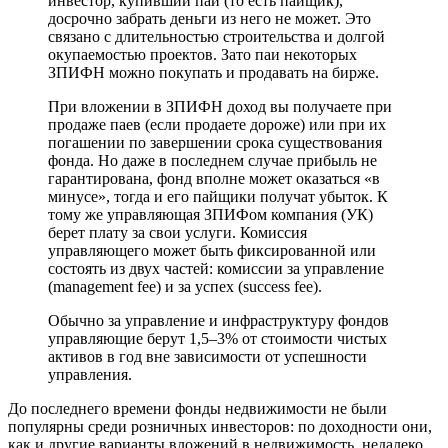
инвестор, купивший паи (то есть пайщик),
досрочно забрать деньги из него не может. Это
связано с длительностью строительства и долгой
окупаемостью проектов. Зато паи некоторых
ЗПИФН можно покупать и продавать на бирже.
При вложении в ЗПИФН доход вы получаете при
продаже паев (если продаете дороже) или при их
погашении по завершении срока существования
фонда. Но даже в последнем случае прибыль не
гарантирована, фонд вполне может оказаться «в
минусе», тогда и его пайщики получат убыток. К
тому же управляющая ЗПИФом компания (УК)
берет плату за свои услуги. Комиссия
управляющего может быть фиксированной или
состоять из двух частей: комиссии за управление
(management fee) и за успех (success fee).
Обычно за управление и инфраструктуру фондов
управляющие берут 1,5–3% от стоимости чистых
активов в год вне зависимости от успешности
управления.
До последнего времени фонды недвижимости не были
популярны среди розничных инвесторов: по доходности они,
как и другие варианты вложений в недвижимость, недалеко