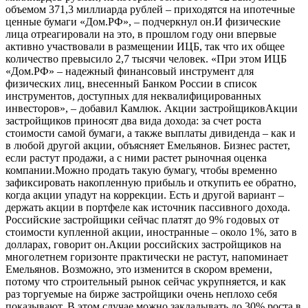
объемом 371,3 миллиарда рублей – приходятся на ипотечные
ценные бумаги «Дом.РФ», – подчеркнул он.И физические
лица отреагировали на это, в прошлом году они впервые
активно участвовали в размещении ИЦБ, так что их общее
количество превысило 2,7 тысячи человек. «При этом ИЦБ
«Дом.РФ» – надежный финансовый инструмент для
физических лиц, внесенный Банком России в список
инструментов, доступных для неквалифицированных
инвесторов», – добавил Камлюк. Акции застройщиковАкции
застройщиков приносят два вида дохода: за счет роста
стоимости самой бумаги, а также выплаты дивиденда – как и
в любой другой акции, объясняет Емельянов. Бизнес растет,
если растут продажи, а с ними растет рыночная оценка
компании.Можно продать такую бумагу, чтобы временно
зафиксировать накопленную прибыль и откупить ее обратно,
когда акции упадут на коррекции. Есть и другой вариант –
держать акции в портфеле как источник пассивного дохода.
Российские застройщики сейчас платят до 9% годовых от
стоимости купленной акции, иностранные – около 1%, зато в
долларах, говорит он.Акции российских застройщиков на
многолетнем горизонте практически не растут, напоминает
Емельянов. Возможно, это изменится в скором времени,
потому что строительный рынок сейчас укрупняется, и как
раз торгуемые на бирже застройщики очень неплохо себя
показывают. В этом случае можно закладывать до 30% роста в