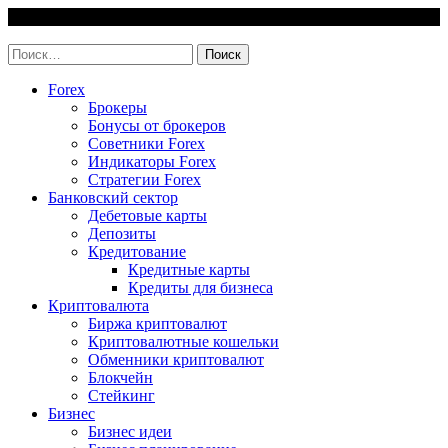
Skip
6 August, 2026
to
invest-easy.ru
content
Найти:
Forex
Брокеры
Бонусы от брокеров
Советники Forex
Индикаторы Forex
Стратегии Forex
Банковский сектор
Дебетовые карты
Депозиты
Кредитование
Кредитные карты
Кредиты для бизнеса
Криптовалюта
Биржа криптовалют
Криптовалютные кошельки
Обменники криптовалют
Блокчейн
Стейкинг
Бизнес
Бизнес идеи