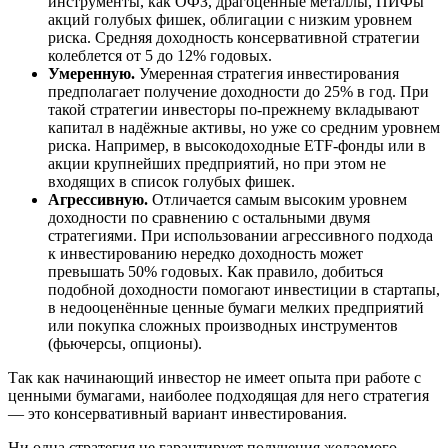
инструменты, как ОФЗ, драгоценные металлы, ПИФы
акций голубых фишек, облигации с низким уровнем
риска. Средняя доходность консервативной стратегии
колеблется от 5 до 12% годовых.
Умеренную.
Умеренная стратегия инвестирования
предполагает получение доходности до 25% в год. При
такой стратегии инвесторы по-прежнему вкладывают
капитал в надёжные активы, но уже со средним уровнем
риска. Например, в высокодоходные ETF-фонды или в
акции крупнейших предприятий, но при этом не
входящих в список голубых фишек.
Агрессивную.
Отличается самым высоким уровнем
доходности по сравнению с остальными двумя
стратегиями. При использовании агрессивного подхода
к инвестированию нередко доходность может
превышать 50% годовых. Как правило, добиться
подобной доходности помогают инвестиции в стартапы,
в недооценённые ценные бумаги мелких предприятий
или покупка сложных производных инструментов
(фьючерсы, опционы).
Так как начинающий инвестор не имеет опыта при работе с
ценными бумагами, наиболее подходящая для него стратегия
— это консервативный вариант инвестирования.
Ни одна стратегия не гарантирует получения желаемого