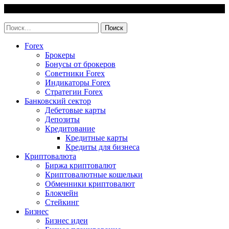
Skip
9 August, 2026
to
invest-easy.ru
content
Найти:
Forex
Брокеры
Бонусы от брокеров
Советники Forex
Индикаторы Forex
Стратегии Forex
Банковский сектор
Дебетовые карты
Депозиты
Кредитование
Кредитные карты
Кредиты для бизнеса
Криптовалюта
Биржа криптовалют
Криптовалютные кошельки
Обменники криптовалют
Блокчейн
Стейкинг
Бизнес
Бизнес идеи