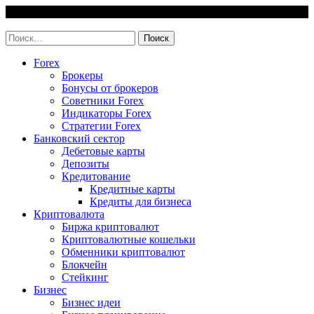
Skip
9 August, 2026
to
invest-easy.ru
content
Найти:
Forex
Брокеры
Бонусы от брокеров
Советники Forex
Индикаторы Forex
Стратегии Forex
Банковский сектор
Дебетовые карты
Депозиты
Кредитование
Кредитные карты
Кредиты для бизнеса
Криптовалюта
Биржа криптовалют
Криптовалютные кошельки
Обменники криптовалют
Блокчейн
Стейкинг
Бизнес
Бизнес идеи