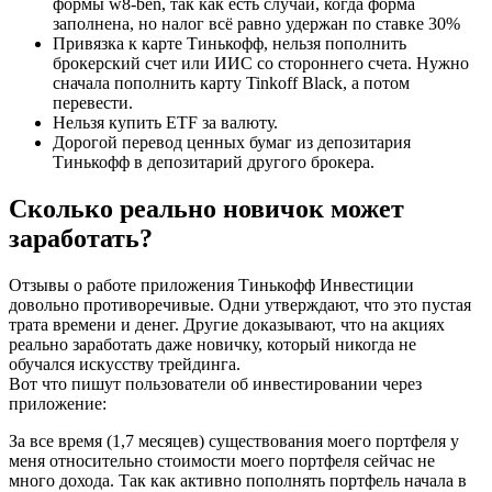
формы w8-ben, так как есть случаи, когда форма
заполнена, но налог всё равно удержан по ставке 30%
Привязка к карте Тинькофф, нельзя пополнить
брокерский счет или ИИС со стороннего счета. Нужно
сначала пополнить карту Tinkoff Black, а потом
перевести.
Нельзя купить ETF за валюту.
Дорогой перевод ценных бумаг из депозитария
Тинькофф в депозитарий другого брокера.
Сколько реально новичок может
заработать?
Отзывы о работе приложения Тинькофф Инвестиции
довольно противоречивые. Одни утверждают, что это пустая
трата времени и денег. Другие доказывают, что на акциях
реально заработать даже новичку, который никогда не
обучался искусству трейдинга.
Вот что пишут пользователи об инвестировании через
приложение:
За все время (1,7 месяцев) существования моего портфеля у
меня относительно стоимости моего портфеля сейчас не
много дохода. Так как активно пополнять портфель начала в