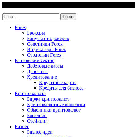
Skip
9 August, 2026
to
invest-easy.ru
content
Найти:
Forex
Брокеры
Бонусы от брокеров
Советники Forex
Индикаторы Forex
Стратегии Forex
Банковский сектор
Дебетовые карты
Депозиты
Кредитование
Кредитные карты
Кредиты для бизнеса
Криптовалюта
Биржа криптовалют
Криптовалютные кошельки
Обменники криптовалют
Блокчейн
Стейкинг
Бизнес
Бизнес идеи