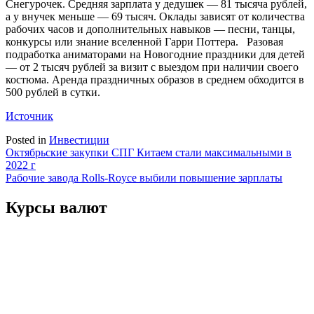
Снегурочек. Средняя зарплата у дедушек — 81 тысяча рублей,
а у внучек меньше — 69 тысяч. Оклады зависят от количества
рабочих часов и дополнительных навыков — песни, танцы,
конкурсы или знание вселенной Гарри Поттера. Разовая
подработка аниматорами на Новогодние праздники для детей
— от 2 тысяч рублей за визит с выездом при наличии своего
костюма. Аренда праздничных образов в среднем обходится в
500 рублей в сутки.
Источник
Posted in
Инвестиции
Навигация
Октябрьские закупки СПГ Китаем стали максимальными в
2022 г
по
Рабочие завода Rolls-Royce выбили повышение зарплаты
записям
Курсы валют