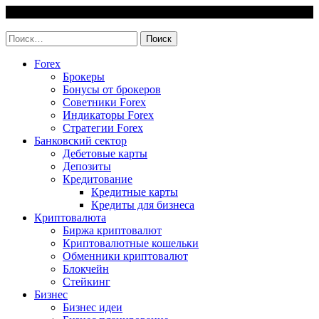
Skip
7 August, 2026
to
invest-easy.ru
content
Найти:
Forex
Брокеры
Бонусы от брокеров
Советники Forex
Индикаторы Forex
Стратегии Forex
Банковский сектор
Дебетовые карты
Депозиты
Кредитование
Кредитные карты
Кредиты для бизнеса
Криптовалюта
Биржа криптовалют
Криптовалютные кошельки
Обменники криптовалют
Блокчейн
Стейкинг
Бизнес
Бизнес идеи