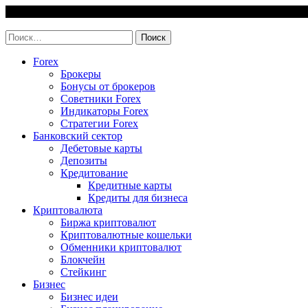
Skip
7 August, 2026
to
invest-easy.ru
content
Найти:
Forex
Брокеры
Бонусы от брокеров
Советники Forex
Индикаторы Forex
Стратегии Forex
Банковский сектор
Дебетовые карты
Депозиты
Кредитование
Кредитные карты
Кредиты для бизнеса
Криптовалюта
Биржа криптовалют
Криптовалютные кошельки
Обменники криптовалют
Блокчейн
Стейкинг
Бизнес
Бизнес идеи