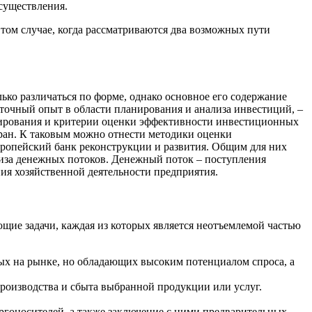
осуществления.
 том случае, когда рассматриваются два возможных пути
ько различаться по форме, однако основное его содержание
точный опыт в области планирования и анализа инвестиций, –
нирования и критерии оценки эффективности инвестиционных
ран. К таковым можно отнести методики оценки
опейский банк реконструкции и развития. Общим для них
ализа денежных потоков. Денежный поток – поступления
ия хозяйственной деятельности предприятия.
щие задачи, каждая из которых является неотъемлемой частью
ых на рынке, но обладающих высоким потенциалом спроса, а
роизводства и сбыта выбранной продукции или услуг.
гоносителей, а также заключение с ними предварительных