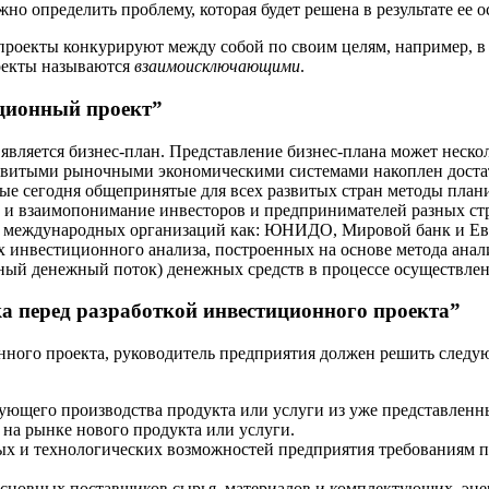
но определить проблему, которая будет решена в результате ее 
 проекты конкурируют между собой по своим целям, например, в
оекты называются
взаимоисключающими
.
иционный проект”
вляется бизнес-план. Представление бизнес-плана может нескол
развитыми рыночными экономическими системами накоплен доста
ые сегодня общепринятые для всех развитых стран методы пла
 и взаимопонимание инвесторов и предпринимателей разных ст
 международных организаций как: ЮНИДО, Мировой банк и Евр
пах инвестиционного анализа, построенных на основе метода ан
ный денежный поток) денежных средств в процессе осуществлен
а перед разработкой инвестиционного проекта”
нного проекта, руководитель предприятия должен решить следую
ующего производства продукта или услуги из уже представленн
 на рынке нового продукта или услуги.
х и технологических возможностей предприятия требованиям п
сновных поставщиков сырья, материалов и комплектующих, энер