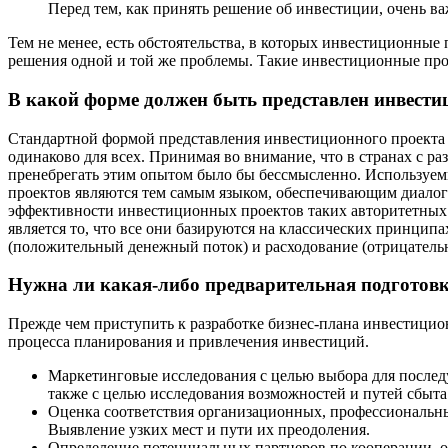
Перед тем, как принять решение об инвестиции, очень важ
Тем не менее, есть обстоятельства, в которых инвестиционные
решения одной и той же проблемы. Такие инвестиционные пр
В какой форме должен быть представлен инвест
Стандартной формой представления инвестиционного проекта я
одинаково для всех. Принимая во внимание, что в странах с 
пренебрегать этим опытом было бы бессмысленно. Используем
проектов являются тем самым языком, обеспечивающим диалог
эффективности инвестиционных проектов таких авторитетных
является то, что все они базируются на классических принци
(положительный денежный поток) и расходование (отрицатель
Нужна ли какая-либо предварительная подготовк
Прежде чем приступить к разработке бизнес-плана инвестицио
процесса планирования и привлечения инвестиций.
Маркетинговые исследования с целью выбора для послед
также с целью исследования возможностей и путей сбыта
Оценка соответствия организационных, профессиональны
Выявление узких мест и пути их преодоления.
Определение потенциальных партнеров по кооперации, о