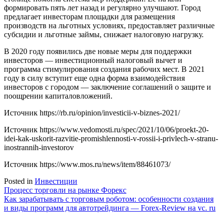
формировать пять лет назад и регулярно улучшают. Город
предлагает инвесторам площадки для размещения
производств на льготных условиях, предоставляет различные
субсидии и льготные займы, снижает налоговую нагрузку.
В 2020 году появились две новые меры для поддержки
инвесторов — инвестиционный налоговый вычет и
программа стимулирования создания рабочих мест. В 2021
году в силу вступит еще одна форма взаимодействия
инвесторов с городом — заключение соглашений о защите и
поощрении капиталовложений.
Источник
https://rb.ru/opinion/investicii-v-biznes-2021/
Источник
https://www.vedomosti.ru/spec/2021/10/06/proekt-20-
idei-kak-uskorit-razvitie-promishlennosti-v-rossii-i-privlech-v-stranu-
inostrannih-investorov
Источник
https://www.mos.ru/news/item/88461073/
Posted in
Инвестиции
Навигация
Процесс торговли на рынке Форекс
Как зарабатывать с торговым роботом: особенности создания
по
и виды программ для автотрейдинга — Forex-Review на vc. ru
записям