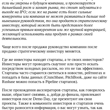
если вы уверены в будущем компании, и прогнозируется
дальнейший рост и захват рынка, то стоит задуматься о
выходе на IPO; если же на рынке есть более сильные
конкуренты или компания не может развиваться дальше под
нынешним руководством, то она продается стратегическому
инвестору, который может быть представлен более
успешным прямым конкурентом или же крупной корпорацией,
желающей использовать ваш продукт в рамках своей
деятельности.
Чаще всего после продажи руководство компании после
продажи стратегическому инвестору меняется.
Где же инвесторы находят стартапы, а те своих инвесторов?
Инвесторы могут проводить скаутинг или просто искать
посредством холодных рассылок, но это не так эффективно.
Стартапы часто стараются светиться в новостях, рейтингах и
попадать в базы данных (Crunchbase, PitchBook, даже на сайте
Rusbase можно попасть в Pipeline стартапов).
После прохождения акселераторов стартапы, как говорилось
выше, обрастают связями, а, дойдя до финала, привлекают
инвесторов после Demo Day, где презентуют им свои
проекты. Также в комьюнити инвесторов и стартапов очень
быстро разносится информация, о вас могут узнать, так как