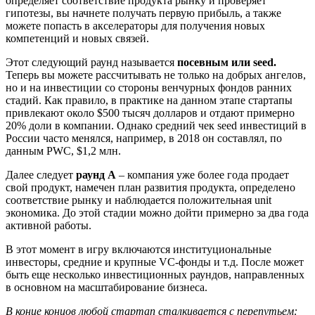
определяет соответствие продукта рынку и проверяет
гипотезы, вы начнете получать первую прибыль, а также
можете попасть в акселераторы для получения новых
компетенций и новых связей.
Этот следующий раунд называется
посевным или seed.
Теперь вы можете рассчитывать не только на добрых ангелов,
но и на инвестиции со стороны венчурных фондов ранних
стадий. Как правило, в практике на данном этапе стартапы
привлекают около $500 тысяч долларов и отдают примерно
20% доли в компании. Однако средний чек seed инвестиций в
России часто менялся, например, в 2018 он составлял, по
данным PWC, $1,2 млн.
Далее следует
раунд A
– компания уже более года продает
свой продукт, намечен план развития продукта, определено
соответствие рынку и наблюдается положительная unit
экономика. До этой стадии можно дойти примерно за два года
активной работы.
В этот момент в игру включаются институциональные
инвесторы, средние и крупные VC-фонды и т.д. После может
быть еще несколько инвестиционных раундов, направленных
в основном на масштабирование бизнеса.
В конце концов любой стартап сталкивается с перепутьем: