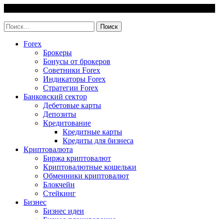
Skip
10 August, 2026
to
invest-easy.ru
content
Найти:
Forex
Брокеры
Бонусы от брокеров
Советники Forex
Индикаторы Forex
Стратегии Forex
Банковский сектор
Дебетовые карты
Депозиты
Кредитование
Кредитные карты
Кредиты для бизнеса
Криптовалюта
Биржа криптовалют
Криптовалютные кошельки
Обменники криптовалют
Блокчейн
Стейкинг
Бизнес
Бизнес идеи