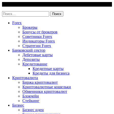
Skip
7 August, 2026
to
invest-easy.ru
content
Найти:
Forex
Брокеры
Бонусы от брокеров
Советники Forex
Индикаторы Forex
Стратегии Forex
Банковский сектор
Дебетовые карты
Депозиты
Кредитование
Кредитные карты
Кредиты для бизнеса
Криптовалюта
Биржа криптовалют
Криптовалютные кошельки
Обменники криптовалют
Блокчейн
Стейкинг
Бизнес
Бизнес идеи