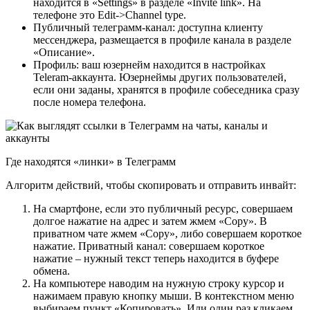
находится в «Settings» в разделе «Invite link». На
телефоне это Edit->Channel type.
Публичный телеграмм-канал: доступна клиенту
мессенджера, размещается в профиле канала в разделе
«Описание».
Профиль: ваш юзернейм находится в настройках
Teleram-аккаунта. Юзернеймы других пользователей,
если они заданы, хранятся в профиле собеседника сразу
после номера телефона.
Где находятся «линки» в Телеграмм
Алгоритм действий, чтобы скопировать и отправить инвайт:
На смартфоне, если это публичный ресурс, совершаем
долгое нажатие на адрес и затем жмем «Copy». В
приватном чате жмем «Copy», либо совершаем короткое
нажатие. Приватный канал: совершаем короткое
нажатие – нужный текст теперь находится в буфере
обмена.
На компьютере наводим на нужную строку курсор и
нажимаем правую кнопку мыши. В контекстном меню
выбираем пункт «Копировать». Или один раз кликаем