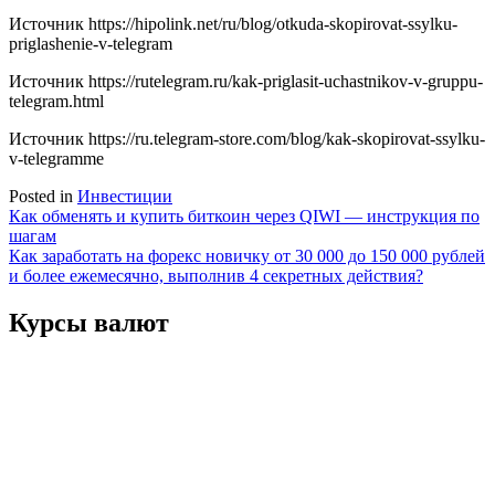
Источник
https://hipolink.net/ru/blog/otkuda-skopirovat-ssylku-
priglashenie-v-telegram
Источник
https://rutelegram.ru/kak-priglasit-uchastnikov-v-gruppu-
telegram.html
Источник
https://ru.telegram-store.com/blog/kak-skopirovat-ssylku-
v-telegramme
Posted in
Инвестиции
Навигация
Как обменять и купить биткоин через QIWI — инструкция по
шагам
по
Как заработать на форекс новичку от 30 000 до 150 000 рублей
записям
и более ежемесячно, выполнив 4 секретных действия?
Курсы валют