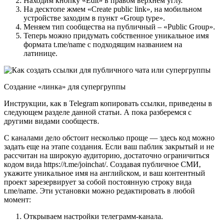
Находим кнопку «Edit» в правом верхнем углу.
На десктопе жмем «Create public link», на мобильном
устройстве заходим в пункт «Group type».
Меняем тип сообщества на публичный – «Public Group».
Теперь можно придумать собственное уникальное имя
формата t.me/name с подходящим названием на
латинице.
Создание «линка» для супергруппы
Инструкции, как в Telegram копировать ссылки, приведены в
следующем разделе данной статьи. А пока разберемся с
другими видами сообществ.
С каналами дело обстоит несколько проще — здесь код можно
задать еще на этапе создания. Если ваш паблик закрытый и не
рассчитан на широкую аудиторию, достаточно ограничиться
кодом вида https://t.me/joinchat/. Создавая публичное СМИ,
укажите уникальное имя на английском, и ваш контентный
проект зарезервирует за собой постоянную строку вида
t.me/name. Эти установки можно редактировать в любой
момент:
Открываем настройки телеграмм-канала.