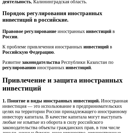
деятельность
, Калининградская область.
Порядок
регулирования
иностранных
инвестиций
в
российские
.
Правовое
регулирование
иностранных
инвестиций
в
России
.
К проблеме привлечения иностранных
инвестиций
в
Российскую
Федерацию
.
Развитие
законодательства
Республики Казахстан по
регулированию
иностранных
инвестиций
.
Привлечение и защита иностранных
инвестиций
1. Понятие и виды иностранных инвестиций.
Иностранная
инвестиция — это использование в предпринимательских
целях на территории России принадлежащего иностранному
инвестору капитала. В качестве капитала могут выступать
любые не изъятые из оборота в силу российского
законодательства объекты гражданских прав, в том числе
деньги, ценные бумаги, иное имущество, имущественные