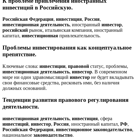
К проблеме привлечения иностранных
инвестиций
в
Российскую
.
Российская
Федерация
,
инвестиция
,
Россия
,
инвестиционная
деятельность
, иностранный
инвестор
,
российский
рынок, итальянская компания, иностранный
капитал,
инвестиционная
привлекательность.
Проблемы
инвестирования
как концептуальное
препятствие.
Ключевые слова:
инвестиции
,
правовой
статус, проблемы,
инвестиционная
деятельность
,
инвестор
. В современном
мире ни один здравомыслящий
инвестор
не будет вкладывать
свои финансовые средства, рисковать ими, без наличия
должных оснований.
Тенденции развития
правового
регулирования
деятельности
.
инвестиционная
деятельность
,
инвестиция
, сфера
инвестиций
,
инвестор
,
Россия
, иностранный капитал,
РФ
,
Российская
Федерация
,
инвестиционное
законодательство
,
национальное
законодательство
.