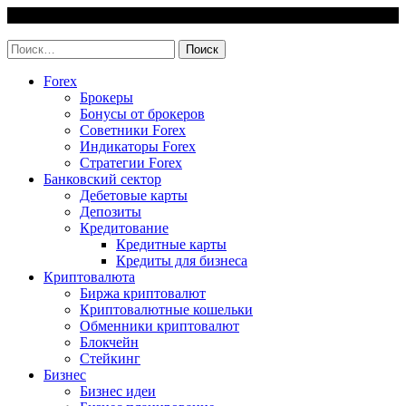
Skip
6 August, 2026
to
invest-easy.ru
content
Найти:
Forex
Брокеры
Бонусы от брокеров
Советники Forex
Индикаторы Forex
Стратегии Forex
Банковский сектор
Дебетовые карты
Депозиты
Кредитование
Кредитные карты
Кредиты для бизнеса
Криптовалюта
Биржа криптовалют
Криптовалютные кошельки
Обменники криптовалют
Блокчейн
Стейкинг
Бизнес
Бизнес идеи