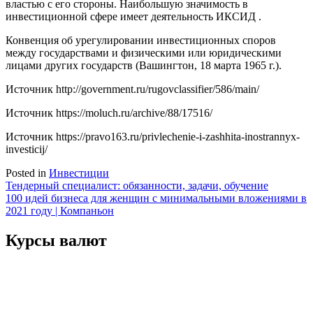
властью с его стороны. Наибольшую значимость в
инвестиционной сфере имеет деятельность ИКСИД .
Конвенция об урегулировании инвестиционных споров
между государствами и физическими или юридическими
лицами других государств (Вашингтон, 18 марта 1965 г.).
Источник
http://government.ru/rugovclassifier/586/main/
Источник
https://moluch.ru/archive/88/17516/
Источник
https://pravo163.ru/privlechenie-i-zashhita-inostrannyx-
investicij/
Posted in
Инвестиции
Навигация
Тендерный специалист: обязанности, задачи, обучение
100 идей бизнеса для женщин с минимальными вложениями в
по
2021 году | Компаньон
записям
Курсы валют