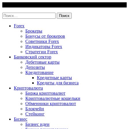
Skip
7 August, 2026
to
invest-easy.ru
content
Найти:
Forex
Брокеры
Бонусы от брокеров
Советники Forex
Индикаторы Forex
Стратегии Forex
Банковский сектор
Дебетовые карты
Депозиты
Кредитование
Кредитные карты
Кредиты для бизнеса
Криптовалюта
Биржа криптовалют
Криптовалютные кошельки
Обменники криптовалют
Блокчейн
Стейкинг
Бизнес
Бизнес идеи