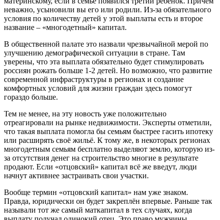
материнскому, если в семье появился третий ребёнок. Причём
неважно, усыновили вы его или родили. Из-за обязательного
условия по количеству детей у этой выплаты есть и второе
название – «многодетный» капитал.
В общественной палате это назвали чрезвычайной мерой по
улучшению демографической ситуации в стране. Там
уверены, что эта выплата обязательно будет стимулировать
россиян рожать больше 1-2 детей. Но возможно, что развитие
современной инфраструктуры в регионах и создание
комфортных условий для жизни граждан здесь помогут
гораздо больше.
Тем не менее, на эту новость уже положительно
отреагировали на рынке недвижимости. Эксперты отметили,
что такая выплата помогла бы семьям быстрее гасить ипотеку
или расширять своё жильё. К тому же, в некоторых регионах
многодетным семьям бесплатно выделяют землю, которую из-
за отсутствия денег на строительство многие в результате
продают. Если «отцовский» капитал всё же введут, люди
начнут активнее застраивать свои участки.
Вообще термин «отцовский капитал» нам уже знаком.
Правда, юридически он будет закреплён впервые. Раньше так
называли тот же самый маткапитал в тех случаях, когда
выплату получал одинокий отец. Это право мужчины