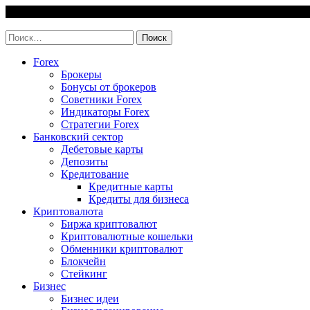
Skip
8 August, 2026
to
invest-easy.ru
content
Найти:
Forex
Брокеры
Бонусы от брокеров
Советники Forex
Индикаторы Forex
Стратегии Forex
Банковский сектор
Дебетовые карты
Депозиты
Кредитование
Кредитные карты
Кредиты для бизнеса
Криптовалюта
Биржа криптовалют
Криптовалютные кошельки
Обменники криптовалют
Блокчейн
Стейкинг
Бизнес
Бизнес идеи