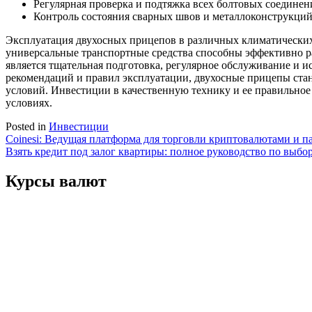
Регулярная проверка и подтяжка всех болтовых соединен
Контроль состояния сварных швов и металлоконструкци
Эксплуатация двухосных прицепов в различных климатических 
универсальные транспортные средства способны эффективно 
является тщательная подготовка, регулярное обслуживание и
рекомендаций и правил эксплуатации, двухосные прицепы ста
условий. Инвестиции в качественную технику и ее правильно
условиях.
Posted in
Инвестиции
Навигация
Coinesi: Ведущая платформа для торговли криптовалютами и п
Взять кредит под залог квартиры: полное руководство по выб
по
записям
Курсы валют