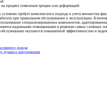
ий
й на предмет появления трещин или деформаций
условиях требует комплексного подхода и учета множества фак
работать при правильном обслуживании и эксплуатации. Ключо
 использование специализированных компонентов, адаптированн
новятся надежными помощниками в решении самых сложных логи
е обслуживание окупаются повышенной эффективностью и надеж
ассивного дохода
ору лучшего предложения