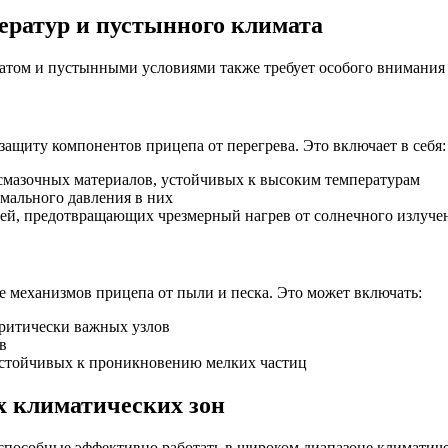
ератур и пустынного климата
атом и пустынными условиями также требует особого внимания 
ащиту компонентов прицепа от перегрева. Это включает в себя:
мазочных материалов, устойчивых к высоким температурам
мального давления в них
ей, предотвращающих чрезмерный нагрев от солнечного излуче
е механизмов прицепа от пыли и песка. Это может включать:
ритически важных узлов
в
стойчивых к проникновению мелких частиц
 климатических зон
пособные эффективно работать в широком диапазоне климатиче