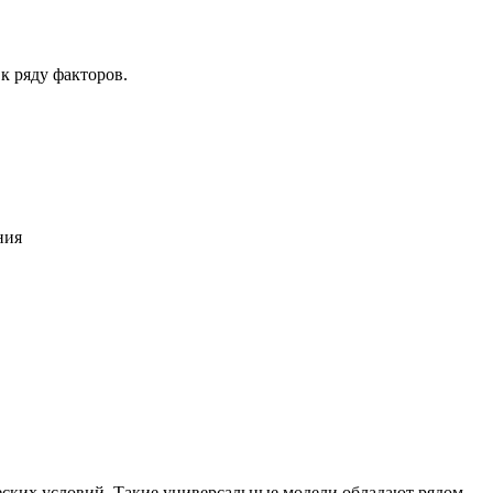
к ряду факторов.
ния
ских условий. Такие универсальные модели обладают рядом