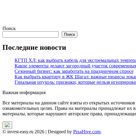
Поиск
Поиск
Последние новости
КГТП ХЛ: как выбрать кабель для экстремальных темпер
Какие элементы делают загородный участок современны
Сезонный бизнес: как заработать на праздничном спросе
Как выбрать квартиру в ЖК Шагал: важные нюансы лока
Глиальная опухоль: признаки, которые нельзя игнорирова
Важная информация
Все материалы на данном сайте взяты из открытых источников
ознакомительных целях. Права на материалы принадлежат их в
материалы, которые нарушают авторские права, принадлежащие
© invest-easy.ru 2026
|
Designed by
PixaHive.com
.