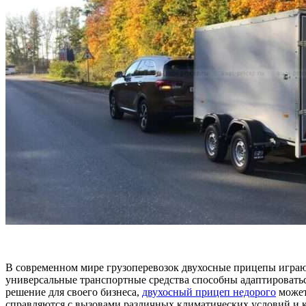
В современном мире грузоперевозок двухосные прицепы играю
универсальные транспортные средства способны адаптироватьс
решение для своего бизнеса,
двухосный прицеп недорого
может
справляются с вызовами различных климатических условий и к