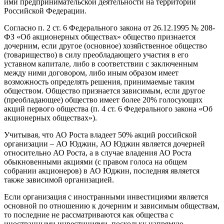
ими предпринимательской деятельности на территории
Российской Федерации.
Согласно п. 2 ст. 6 Федерального закона от 26.12.1995 № 208-
ФЗ «Об акционерных обществах» общество признается
дочерним, если другое (основное) хозяйственное общество
(товарищество) в силу преобладающего участия в его
уставном капитале, либо в соответствии с заключенным
между ними договором, либо иным образом имеет
возможность определять решения, принимаемые таким
обществом. Общество признается зависимым, если другое
(преобладающее) общество имеет более 20% голосующих
акций первого общества (п. 4 ст. 6 Федерального закона «Об
акционерных обществах»).
Учитывая, что АО Роста владеет 50% акций российской
организации – АО Юджин, АО Юджин является дочерней
относительно АО Роста, а в случае владения АО Роста
обыкновенными акциями (с правом голоса на общем
собрании акционеров) в АО Юджин, последняя является
также зависимой организацией.
Если организация с иностранными инвестициями является
основной по отношению к дочерним и зависимым обществам,
то последние не рассматриваются как общества с
иностранными инвестициями, поскольку напрямую