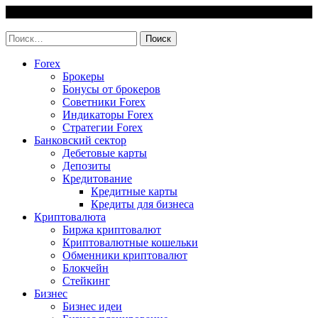
Skip
7 August, 2026
to
invest-easy.ru
content
Найти:
Forex
Брокеры
Бонусы от брокеров
Советники Forex
Индикаторы Forex
Стратегии Forex
Банковский сектор
Дебетовые карты
Депозиты
Кредитование
Кредитные карты
Кредиты для бизнеса
Криптовалюта
Биржа криптовалют
Криптовалютные кошельки
Обменники криптовалют
Блокчейн
Стейкинг
Бизнес
Бизнес идеи