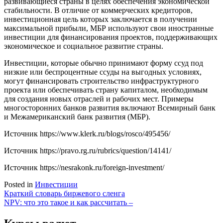
развивающиеся страны в целях обеспечения экономической
стабильности. В отличие от коммерческих кредиторов,
инвестиционная цель которых заключается в получении
максимальной прибыли, МБР используют свои иностранные
инвестиции для финансирования проектов, поддерживающих
экономическое и социальное развитие страны.
Инвестиции, которые обычно принимают форму ссуд под
низкие или беспроцентные ссуды на выгодных условиях,
могут финансировать строительство инфраструктурного
проекта или обеспечивать страну капиталом, необходимым
для создания новых отраслей и рабочих мест. Примеры
многосторонних банков развития включают Всемирный банк
и Межамериканский банк развития (МБР).
Источник
https://www.klerk.ru/blogs/rosco/495456/
Источник
https://pravo.rg.ru/rubrics/question/14141/
Источник
https://nesrakonk.ru/foreign-investment/
Posted in
Инвестиции
Навигация
Краткий словарь биржевого сленга
NPV: что это такое и как рассчитать –
по
записям