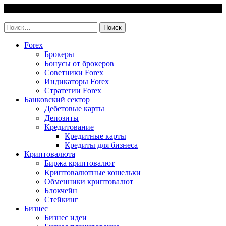
Skip
9 August, 2026
to
invest-easy.ru
content
Найти:
Forex
Брокеры
Бонусы от брокеров
Советники Forex
Индикаторы Forex
Стратегии Forex
Банковский сектор
Дебетовые карты
Депозиты
Кредитование
Кредитные карты
Кредиты для бизнеса
Криптовалюта
Биржа криптовалют
Криптовалютные кошельки
Обменники криптовалют
Блокчейн
Стейкинг
Бизнес
Бизнес идеи