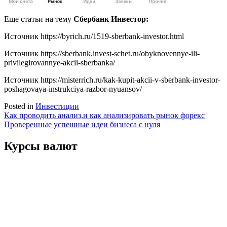
Еще статьи на тему
Сбербанк Инвестор:
Источник
https://byrich.ru/1519-sberbank-investor.html
Источник
https://sberbank.invest-schet.ru/obyknovennye-ili-
privilegirovannye-akcii-sberbanka/
Источник
https://misterrich.ru/kak-kupit-akcii-v-sberbank-investor-
poshagovaya-instrukciya-razbor-nyuansov/
Posted in
Инвестиции
Навигация
Как проводить анализ,и как анализировать рынок форекс
Проверенные успешные идеи бизнеса с нуля
по
записям
Курсы валют