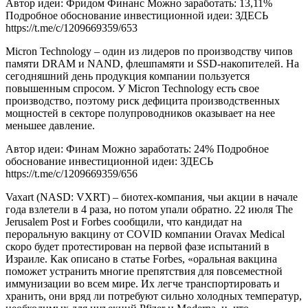
Автор идеи: Фридом Финанс Можно заработать: 13,11%
Подробное обоснование инвестиционной идеи: ЗДЕСЬ
https://t.me/c/1209669359/653
Micron Technology – один из лидеров по производству чипов
памяти DRAM и NAND, флешпамяти и SSD-накопителей. На
сегодняшний день продукция компании пользуется
повышенным спросом. У Micron Technology есть свое
производство, поэтому риск дефицита производственных
мощностей в секторе полупроводников оказывает на нее
меньшее давление.
Автор идеи: Финам Можно заработать: 24% Подробное
обоснование инвестиционной идеи: ЗДЕСЬ
https://t.me/c/1209669359/656
Vaxart (NASD: VXRT) – биотех-компания, чьи акции в начале
года взлетели в 4 раза, но потом упали обратно. 22 июля The
Jerusalem Post и Forbes сообщили, что кандидат на
пероральную вакцину от COVID компании Oravax Medical
скоро будет протестирован на первой фазе испытаний в
Израиле. Как описано в статье Forbes, «оральная вакцина
поможет устранить многие препятствия для повсеместной
иммунизации во всем мире. Их легче транспортировать и
хранить, они вряд ли потребуют сильно холодных температур,