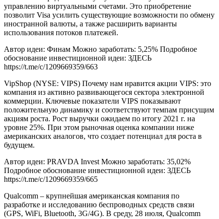
управлению виртуальными счетами. Это приобретение
позволит Visa усилить существующие возможности по обмену
иностранной валюты, а также расширить варианты
использования потоков платежей.
Автор идеи: Финам Можно заработать: 5,25% Подробное
обоснование инвестиционной идеи: ЗДЕСЬ
https://t.me/c/1209669359/663
VipShop (NYSE: VIPS) Почему нам нравится акции VIPS: это
компания из активно развивающегося сектора электронной
коммерции. Ключевые показатели VIPS показывают
положительную динамику и соответствуют темпам присущим
акциям роста. Рост выручки ожидаем по итогу 2021 г. на
уровне 25%. При этом рыночная оценка компании ниже
американских аналогов, что создает потенциал для роста в
будущем.
Автор идеи: PRAVDA Invest Можно заработать: 35,02%
Подробное обоснование инвестиционной идеи: ЗДЕСЬ
https://t.me/c/1209669359/665
Qualcomm – крупнейшая американская компания по
разработке и исследованию беспроводных средств связи
(GPS, WiFi, Bluetooth, 3G/4G). В среду, 28 июля, Qualcomm