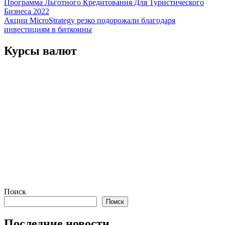
Навигация
Программа Льготного Кредитования Для Туристического
Бизнеса 2022
по
Акции MicroStrategy резко подорожали благодаря
записям
инвестициям в биткоины
Курсы валют
Поиск
Поиск
Последние новости