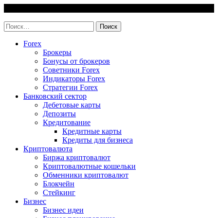
Skip
7 August, 2026
to
invest-easy.ru
content
Найти:
Forex
Брокеры
Бонусы от брокеров
Советники Forex
Индикаторы Forex
Стратегии Forex
Банковский сектор
Дебетовые карты
Депозиты
Кредитование
Кредитные карты
Кредиты для бизнеса
Криптовалюта
Биржа криптовалют
Криптовалютные кошельки
Обменники криптовалют
Блокчейн
Стейкинг
Бизнес
Бизнес идеи