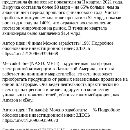
представила финансовые показатели за II квартал 2021 года.
Выручка составила более $8 млрд – на 65% больше, чем за
аналогичный период прошлого финансового года. Чистая
прибыль в минувшем квартале превысила $2 млрд, показав
рост год к году на 140%, что отражает восстановление
поставок микрочипов на рынок. В течение квартала
акционерам было выплачено $1,4 млрд.
Автор идеи: Финам Можно заработать: 19% Подробное
обоснование инвестиционной идеи: ЗДЕСЬ
https://t.me/c/1209669359/668
MercadoLibre (NASD: MELI) – крупнейшая платформа
электронной коммерции в Латинской Америке, которая
работает по принципу маркетплейса, то есть позволяет
приобретать продукцию от разных независимых продавцов на
одной платформе. Она ведет деятельность практически во
всех странах региона и везде лидирует по количеству
уникальных пользователей, обгоняя таких мейджоров, как
Amazon и eBay.
Автор идеи: Тинькофф Можно заработать: __% Подробное
обоснование инвестиционной идеи: ЗДЕСЬ
https://t.me/c/1209669359/670