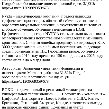
Подробное обоснование инвестиционной идеи: ЗДЕСЬ
https://t.me/c/1209669359/673
Nvidia – международная компания, предоставляющая
графические процессоры, облачный гейминг, создание и
обработку визуальных решений, искусственный интеллект
глубокое обучение, облачные вычисления и ЦОД.
Графические процессоры NVIDIA стремительно выигрывают
от распространения искусственного интеллекта и майнинга
криптовалют. Сильная линейка продвинутых видеокарт RTX
3000 сделала компанию любимым поставщиком видеокарт
среди производителей ПК. Глобальный рынок облачного
гейминга в 2019 году превысил 150 млн долл., а к 2025 году
составит от 3 до 6 млрд долл.
Автор идеи: Академия управления финансами и
инвестициями Можно заработать: 31,82% Подробное
обоснование инвестиционной идеи: ЗДЕСЬ
https://t.me/c/1209669359/678
ROKU – стриминговый и рекламный медиасервис на
универсальной телевизионной ОС. Состоит из 2 компонент –
Цифровой Платформы и Плеера. Работает в США, Китае,
Британии, Латинской Америке, Канаде, готовится к выходу
на широкие мировые рынки. Компания является