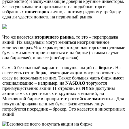
руководство) и заслуживающие доверия крупные инвесторы.
Зачастую компании приглашают на подобные торги
избранных
инвесторов
лично, а потому рядовому трейдеру
едва ли удастся попасть на первичный рынок.
Что же касается
вторичного рынка
, то это – перепродажа
акций. Их владельцы могут меняться неограниченное
количество раз. Что характерно, вторичная торговля ценными
бумагами может производиться и на бирже (в таком случае
она биржевая), и вне ее (внебиржевая).
Самый безопасный вариант – покупка акций на
бирже
. На
свете есть сотни бирж, некоторые акции могут торговаться
сразу на нескольких из них. Также большая часть бирж имеет
специализацию – например, на
NASDAQ
торгуются
преимущественно акции IT-отрасли, на
NYSE
доступны
акции самых престижных и крупных компаний, на
Московской бирже в приоритете российские
эмитенты
. Для
покупки/продажи ценных бумаг физическому лицу
потребуется посредник – брокер. Это касается и иностранных
акций.