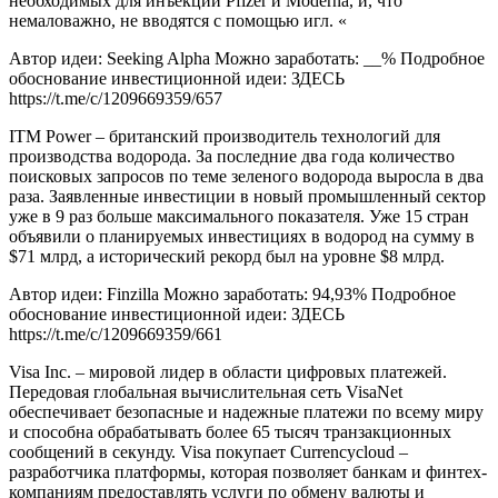
необходимых для инъекций Pfizer и Moderna, и, что
немаловажно, не вводятся с помощью игл. «
Автор идеи: Seeking Alpha Можно заработать: __% Подробное
обоснование инвестиционной идеи: ЗДЕСЬ
https://t.me/c/1209669359/657
ITM Power – британский производитель технологий для
производства водорода. За последние два года количество
поисковых запросов по теме зеленого водорода выросла в два
раза. Заявленные инвестиции в новый промышленный сектор
уже в 9 раз больше максимального показателя. Уже 15 стран
объявили о планируемых инвестициях в водород на сумму в
$71 млрд, а исторический рекорд был на уровне $8 млрд.
Автор идеи: Finzilla Можно заработать: 94,93% Подробное
обоснование инвестиционной идеи: ЗДЕСЬ
https://t.me/c/1209669359/661
Visa Inc. – мировой лидер в области цифровых платежей.
Передовая глобальная вычислительная сеть VisaNet
обеспечивает безопасные и надежные платежи по всему миру
и способна обрабатывать более 65 тысяч транзакционных
сообщений в секунду. Visa покупает Currencycloud –
разработчика платформы, которая позволяет банкам и финтех-
компаниям предоставлять услуги по обмену валюты и