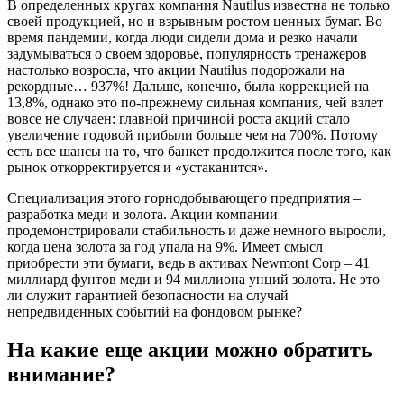
В определенных кругах компания Nautilus известна не только
своей продукцией, но и взрывным ростом ценных бумаг. Во
время пандемии, когда люди сидели дома и резко начали
задумываться о своем здоровье, популярность тренажеров
настолько возросла, что акции Nautilus подорожали на
рекордные… 937%! Дальше, конечно, была коррекцией на
13,8%, однако это по-прежнему сильная компания, чей взлет
вовсе не случаен: главной причиной роста акций стало
увеличение годовой прибыли больше чем на 700%. Потому
есть все шансы на то, что банкет продолжится после того, как
рынок откорректируется и «устаканится».
Специализация этого горнодобывающего предприятия –
разработка меди и золота. Акции компании
продемонстрировали стабильность и даже немного выросли,
когда цена золота за год упала на 9%. Имеет смысл
приобрести эти бумаги, ведь в активах Newmont Corp – 41
миллиард фунтов меди и 94 миллиона унций золота. Не это
ли служит гарантией безопасности на случай
непредвиденных событий на фондовом рынке?
На какие еще акции можно обратить
внимание?