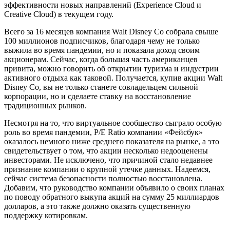
эффективности новых направлений (Experience Cloud и
Creative Cloud) в текущем году.
Всего за 16 месяцев компания Walt Disney Co собрала свыше
100 миллионов подписчиков, благодаря чему не только
выжила во время пандемии, но и показала доход своим
акционерам. Сейчас, когда большая часть американцев
привита, можно говорить об открытии туризма и индустрии
активного отдыха как таковой. Получается, купив акции Walt
Disney Co, вы не только станете совладельцем сильной
корпорации, но и сделаете ставку на восстановление
традиционных рынков.
Несмотря на то, что виртуальное сообщество сыграло особую
роль во время пандемии, P/E Ratio компании «Фейсбук»
оказалось немного ниже среднего показателя на рынке, а это
свидетельствует о том, что акции несколько недооценены
инвесторами. Не исключено, что причиной стало недавнее
признание компании о крупной утечке данных. Надеемся,
сейчас система безопасности полностью восстановлена.
Добавим, что руководство компании объявило о своих планах
по поводу обратного выкупа акций на сумму 25 миллиардов
долларов, а это также должно оказать существенную
поддержку котировкам.