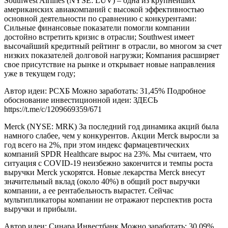
Southwest Airlines (NYSE: LUV) – одна из крупнейших
американских авиакомпаний с высокой эффективностью
основной деятельности по сравнению с конкурентами:
Сильные финансовые показатели помогли компании
достойно встретить кризис в отрасли; Southwest имеет
высочайший кредитный рейтинг в отрасли, во многом за счет
низких показателей долговой нагрузки; Компания расширяет
свое присутствие на рынке и открывает новые направления
уже в текущем году;
Автор идеи: РСХБ Можно заработать: 31,45% Подробное
обоснование инвестиционной идеи: ЗДЕСЬ
https://t.me/c/1209669359/671
Merck (NYSE: MRK) За последний год динамика акций была
намного слабее, чем у конкурентов. Акции Merck выросли за
год всего на 2%, при этом индекс фармацевтических
компаний SPDR Healthcare вырос на 23%. Мы считаем, что
ситуация с COVID-19 неизбежно закончится и темпы роста
выручки Merck ускорятся. Новые лекарства Merck внесут
значительный вклад (около 40%) в общий рост выручки
компании, а ее рентабельность вырастет. Сейчас
мультипликаторы компании не отражают перспектив роста
выручки и прибыли.
Автор идеи: Синара Инвестбанк Можно заработать: 30,09%