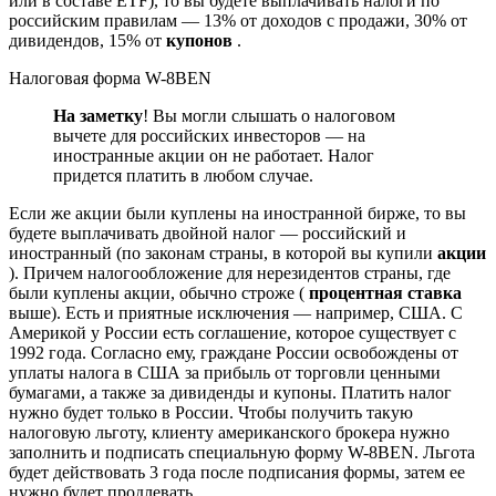
или в составе ETF), то вы будете выплачивать налоги по
российским правилам — 13% от доходов с продажи, 30% от
дивидендов, 15% от
купонов
.
Налоговая форма W-8BEN
На заметку
! Вы могли слышать о налоговом
вычете для российских инвесторов — на
иностранные акции он не работает. Налог
придется платить в любом случае.
Если же акции были куплены на иностранной бирже, то вы
будете выплачивать двойной налог — российский и
иностранный (по законам страны, в которой вы купили
акции
). Причем налогообложение для нерезидентов страны, где
были куплены акции, обычно строже (
процентная ставка
выше). Есть и приятные исключения — например, США. С
Америкой у России есть соглашение, которое существует с
1992 года. Согласно ему, граждане России освобождены от
уплаты налога в США за прибыль от торговли ценными
бумагами, а также за дивиденды и купоны. Платить налог
нужно будет только в России. Чтобы получить такую
налоговую льготу, клиенту американского брокера нужно
заполнить и подписать специальную форму W-8BEN. Льгота
будет действовать 3 года после подписания формы, затем ее
нужно будет продлевать.