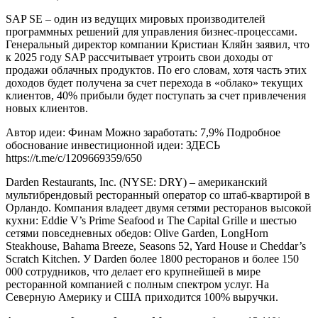
SAP SE – один из ведущих мировых производителей
программных решений для управления бизнес-процессами.
Генеральный директор компании Кристиан Кляйн заявил, что
к 2025 году SAP рассчитывает утроить свои доходы от
продажи облачных продуктов. По его словам, хотя часть этих
доходов будет получена за счет перехода в «облако» текущих
клиентов, 40% прибыли будет поступать за счет привлечения
новых клиентов.
Автор идеи: Финам Можно заработать: 7,9% Подробное
обоснование инвестиционной идеи: ЗДЕСЬ
https://t.me/c/1209669359/650
Darden Restaurants, Inc. (NYSE: DRY) – американский
мультибрендовый ресторанный оператор со штаб-квартирой в
Орландо. Компания владеет двумя сетями ресторанов высокой
кухни: Eddie V’s Prime Seafood и The Capital Grille и шестью
сетями повседневных обедов: Olive Garden, LongHorn
Steakhouse, Bahama Breeze, Seasons 52, Yard House и Cheddar’s
Scratch Kitchen. У Darden более 1800 ресторанов и более 150
000 сотрудников, что делает его крупнейшей в мире
ресторанной компанией с полным спектром услуг. На
Северную Америку и США приходится 100% выручки.