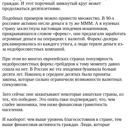
граждан. И этот порочный замкнутый круг может
продолжаться десятилетиями.
Подобных примеров можно привести множество. В 90-х
россияне активно несли деньги в ту же МММ. А в нулевых
страну захлестнула настоящая эпидемия мошенников,
прикрывавшихся словом «форекс», они предлагали заработать
огромные деньги на операциях с валютой. Форекс-дилеры
рекламировались из каждого утюга, а люди теряли деньги из-
за недобросовестных компаний.
При этом во многих европейских странах популярность
недобросовестных форекс-трейдеров к тому моменту давно
сошла на нет. В России же эта эпидемия бушевала больше
десяти лет. Наконец в середине десятых были приняты
законы, которые сильно ограничили возможности валютных
спекулянтов.
Зато сейчас они захватывают некоторые азиатские страны, из
тех, что победнее. Это опять-таки подтверждает, что, чем
слабее экономика, тем ниже финансовая грамотность
населения.
И наоборот: чем выше уровень благосостояния в стране, тем
выше финансовая активность граждан. Люди, которые