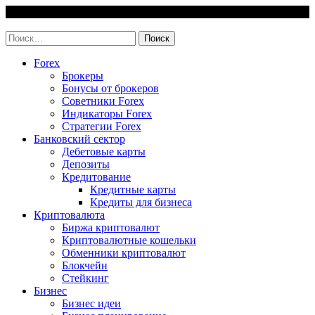
Skip
9 August, 2026
to
invest-easy.ru
content
Найти:
Forex
Брокеры
Бонусы от брокеров
Советники Forex
Индикаторы Forex
Стратегии Forex
Банковский сектор
Дебетовые карты
Депозиты
Кредитование
Кредитные карты
Кредиты для бизнеса
Криптовалюта
Биржа криптовалют
Криптовалютные кошельки
Обменники криптовалют
Блокчейн
Стейкинг
Бизнес
Бизнес идеи