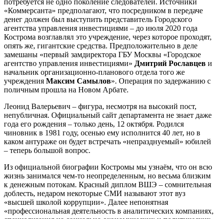
потребуется не одно поколение следователей. Источники
«Коммерсанта» предполагают, что посредником в передаче
денег должен был выступить представитель Городского
агентства управления инвестициями – до июля 2020 года
Кострома возглавлял это учреждение, через которое проходят,
опять же, гигантские средства. Предположительно в деле
замешаны «первый замдиректора ГБУ Москвы «Городское
агентство управления инвестициями»
Дмитрий Рославцев
и
начальник организационно-планового отдела того же
учреждения
Максим Самылов
». Операция по задержанию с
поличным прошла на Новом Арбате.
Леонид Валерьевич – фигура, несмотря на высокий пост,
непубличная. Официальный сайт департамента не знает даже
года его рождения – только день, 12 октября. Родился
чиновник в 1981 году, осенью ему исполнится 40 лет, но в
каком антураже он будет встречать «непразднуемый» юбилей
– теперь большой вопрос.
Из официальной биографии Костромы мы узнаём, что он всю
жизнь занимался чем-то неопределенным, но весьма близким
к денежным потокам. Красный диплом ВШЭ – сомнительная
доблесть, недаром некоторые СМИ называют этот вуз
«высшей школой коррупции». Далее непонятная
«профессиональная деятельность в аналитических компаниях,