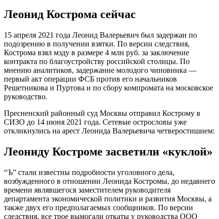
Леонид Кострома сейчас
15 апреля 2021 года Леонид Валерьевич был задержан по
подозрению в получении взятки. По версии следствия,
Кострома взял мзду в размере 4 млн руб. за заключение
контракта по благоустройству российской столицы. По
мнению аналитиков, задержание молодого чиновника —
первый акт операции ФСБ против его начальников
Решетникова и Пуртова и по сбору компромата на московское
руководство.
Пресненский районный суд Москвы отправил Кострому в
СИЗО до 14 июня 2021 года. Сетевые острословы уже
откликнулись на арест Леонида Валерьевича четверостишием:
Леониду Костроме засветили «куклой»
“Ъ” стали известны подробности уголовного дела,
возбужденного в отношении Леонида Костромы, до недавнего
времени являвшегося заместителем руководителя
департамента экономической политики и развития Москвы, а
также двух его предполагаемых сообщников. По версии
следствия, все трое вымогали откаты у руководства ООО