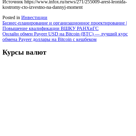
Источник
https://www.infox.ru/news/271/255009-arest-leonida-
kostromy-cto-izvestno-na-dannyj-moment
Posted in
Инвестиции
Навигация
Бизнес-планирование и организационное проектирование |
Повышение квалификации ВШКУ РАНХиГС
по
Онлайн обмен Payeer USD на Bitcoin (BTC) — лучший курс
записям
обмена Payeer доллары на Bitcoin с кешбеком
Курсы валют