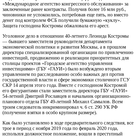
«Международное агентство конгрессного обслуживания» за
заключенные ранее контракты. Получив более 16 млн руб.,
чиновники не успокоились, потребовав еще пять, но вместо
денег под контролем ФСБ получили бумажную «куклу».
Защита господина Костромы обжаловала его арест.
Уголовное дело в отношении 40-летнего Леонида Костромы
— бывшего заместителя руководителя департамента
экономической политики и развития Москвы, а в прошлом
директора специализированной организации по привлечению
инвестиций, продвижению и реализации приоритетных для
столицы проектов «Городское агентство управления
инвестициями» (ГБУ «ГАУИ») было возбуждено вторым
управлением по расследованию особо важных дел против
государственной власти и сфере экономики столичного ГСУ
СКР 14 апреля этого года. Вместе с господином Костромой
его фигурантами стали заместитель директора ГБУ «ГАУИ»
54-летний Дмитрий Рославцев и начальник организационно-
планового отдела ГБУ 49-летний Михаил Самылов. Всем
троим следователь инкриминировал ч. 6 ст. 290 УК РФ
(получение взятки в особо крупном размере).
Как было установлено в ходе предварительного следствия, все
трое в период с ноября 2019 года по февраль 2020 года,
используя должностное положение, вошли в преступный