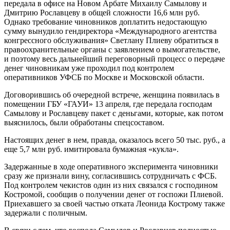
передала в офисе на Новом Арбате Михаилу Самылову и
Дмитрию Рославцеву в общей сложности 16,6 млн руб.
Однако требование чиновников доплатить недостающую
сумму вынудило гендиректора «Международного агентства
конгрессного обслуживания» Светлану Плиеву обратиться в
правоохранительные органы с заявлением о вымогательстве,
и поэтому весь дальнейший переговорный процесс о передаче
денег чиновникам уже проходил под контролем
оперативников УФСБ по Москве и Московской области.
Договорившись об очередной встрече, женщина появилась в
помещении ГБУ «ГАУИ» 13 апреля, где передала господам
Самылову и Рославцеву пакет с деньгами, которые, как потом
выяснилось, были обработаны спецсоставом.
Настоящих денег в нем, правда, оказалось всего 50 тыс. руб., а
еще 5,7 млн руб. имитировала бумажная «кукла».
Задержанные в ходе оперативного эксперимента чиновники
сразу же признали вину, согласившись сотрудничать с ФСБ.
Под контролем чекистов один из них связался с господином
Костромой, сообщив о получении денег от госпожи Плиевой.
Приехавшего за своей частью отката Леонида Кострому также
задержали с поличным.