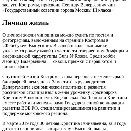
заслуги Костромы, присвоив Леониду Валерьевичу чин
«Государственный советник города Москвы III класса».
Личная жизнь
О личной жизни чиновника можно судить по постам и
фотографиям, выложенным на странице Костромы в
«Фейсбуке». Выпускник Высшей школы экономики
увлекается рок-музыкой (в частности, творчеством Земфиры и
американской хард-группы Guns N’Roses). Среди хобби
Леонида Валерьевича — сквош, прыжки с парашютом и
виндсерфинг.
Спутницей жизни Костромы стала персона с не менее яркой
биографией, чем у него. Заместитель руководителя
Департамента экономической политики и развития
российской столицы взял в жены уроженку Красноярска
Кристину Волконицкую. Еще до свадьбы Леонид и Кристина
вместе работали менеджерами Государственной корпорации
развития ВЭБ РФ, специализировавшимися на развитии и
поддержке московского региона.
В марте 2019 года 30-летняя Кристина Геннадьевна, за 3 года
до этого окончившая аспирантуру «Высшей школы