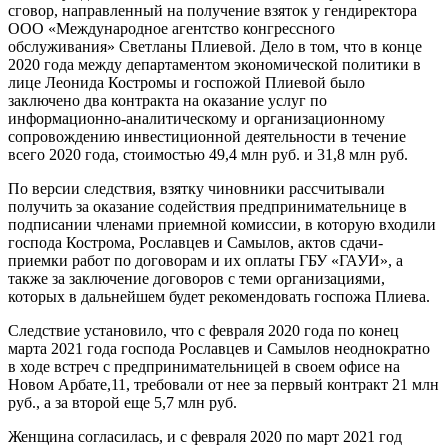
сговор, направленный на получение взяток у гендиректора
ООО «Международное агентство конгрессного
обслуживания» Светланы Плиевой. Дело в том, что в конце
2020 года между департаментом экономической политики в
лице Леонида Костромы и госпожой Плиевой было
заключено два контракта на оказание услуг по
информационно-аналитическому и организационному
сопровождению инвестиционной деятельности в течение
всего 2020 года, стоимостью 49,4 млн руб. и 31,8 млн руб.
По версии следствия, взятку чиновники рассчитывали
получить за оказание содействия предпринимательнице в
подписании членами приемной комиссии, в которую входили
господа Кострома, Рославцев и Самылов, актов сдачи-
приемки работ по договорам и их оплаты ГБУ «ГАУИ», а
также за заключение договоров с теми организациями,
которых в дальнейшем будет рекомендовать госпожа Плиева.
Следствие установило, что с февраля 2020 года по конец
марта 2021 года господа Рославцев и Самылов неоднократно
в ходе встреч с предпринимательницей в своем офисе на
Новом Арбате,11, требовали от нее за первый контракт 21 млн
руб., а за второй еще 5,7 млн руб.
Женщина согласилась, и с февраля 2020 по март 2021 год