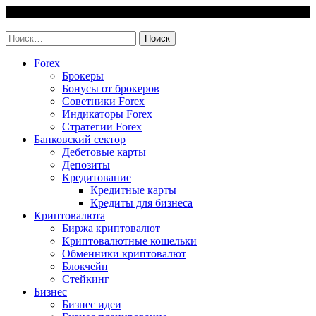
Skip
10 August, 2026
to
invest-easy.ru
content
Найти:
Forex
Брокеры
Бонусы от брокеров
Советники Forex
Индикаторы Forex
Стратегии Forex
Банковский сектор
Дебетовые карты
Депозиты
Кредитование
Кредитные карты
Кредиты для бизнеса
Криптовалюта
Биржа криптовалют
Криптовалютные кошельки
Обменники криптовалют
Блокчейн
Стейкинг
Бизнес
Бизнес идеи