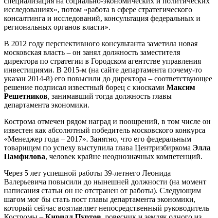
специализация на социально-экономических и политических
исследованиях», потом «работа в сфере стратегического
консалтинга и исследований, консультация федеральных и
региональных органов власти».
В 2012 году перспективного консультанта заметила новая
московская власть – он занял должность заместителя
директора по стратегии в Городском агентстве управления
инвестициями. В 2015-м (на сайте департамента почему-то
указан 2014-й) его повысили до директора – соответствующее
решение подписал известный борец с киосками
Максим
Решетников
, занимавший тогда должность главы
департамента экономики.
Кострома отмечен рядом наград и поощрений, в том числе он
известен как абсолютный победитель московского конкурса
«Менеджер года – 2017». Занятно, что его федеральным
товарищем по успеху выступила глава Центризбиркома
Элла
Памфилова
, человек крайне неоднозначных компетенций.
Через 5 лет успешной работы 39-летнего Леонида
Валерьевича повысили до нынешней должности (на момент
написания статьи он не отстранен от работы). Следующим
шагом мог бы стать пост главы департамента экономики,
который сейчас возглавляет непосредственный руководитель
Костромы –
Кирилл Пуртов
, ровесник и земляк одного из