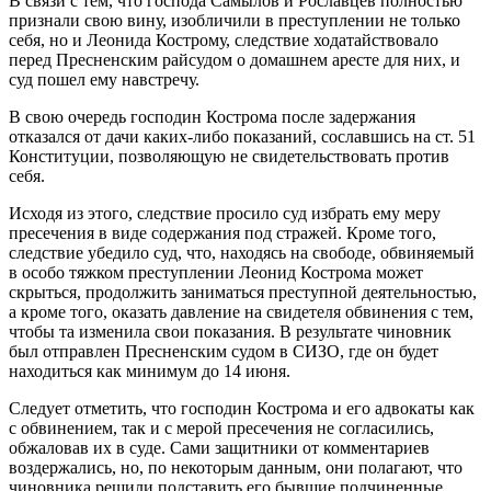
В связи с тем, что господа Самылов и Рославцев полностью
признали свою вину, изобличили в преступлении не только
себя, но и Леонида Кострому, следствие ходатайствовало
перед Пресненским райсудом о домашнем аресте для них, и
суд пошел ему навстречу.
В свою очередь господин Кострома после задержания
отказался от дачи каких-либо показаний, сославшись на ст. 51
Конституции, позволяющую не свидетельствовать против
себя.
Исходя из этого, следствие просило суд избрать ему меру
пресечения в виде содержания под стражей. Кроме того,
следствие убедило суд, что, находясь на свободе, обвиняемый
в особо тяжком преступлении Леонид Кострома может
скрыться, продолжить заниматься преступной деятельностью,
а кроме того, оказать давление на свидетеля обвинения с тем,
чтобы та изменила свои показания. В результате чиновник
был отправлен Пресненским судом в СИЗО, где он будет
находиться как минимум до 14 июня.
Следует отметить, что господин Кострома и его адвокаты как
с обвинением, так и с мерой пресечения не согласились,
обжаловав их в суде. Сами защитники от комментариев
воздержались, но, по некоторым данным, они полагают, что
чиновника решили подставить его бывшие подчиненные,