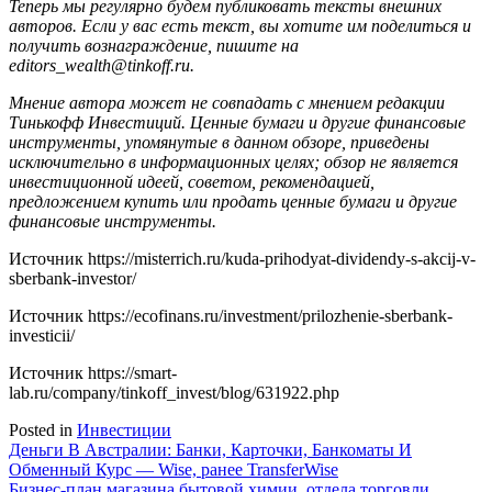
Теперь мы регулярно будем публиковать тексты внешних
авторов. Если у вас есть текст, вы хотите им поделиться и
получить вознаграждение, пишите на
editors_wealth@tinkoff.ru.
Мнение автора может не совпадать с мнением редакции
Тинькофф Инвестиций. Ценные бумаги и другие финансовые
инструменты, упомянутые в данном обзоре, приведены
исключительно в информационных целях; обзор не является
инвестиционной идеей, советом, рекомендацией,
предложением купить или продать ценные бумаги и другие
финансовые инструменты.
Источник
https://misterrich.ru/kuda-prihodyat-dividendy-s-akcij-v-
sberbank-investor/
Источник
https://ecofinans.ru/investment/prilozhenie-sberbank-
investicii/
Источник
https://smart-
lab.ru/company/tinkoff_invest/blog/631922.php
Posted in
Инвестиции
Навигация
Деньги В Австралии: Банки, Карточки, Банкоматы И
Обменный Курс — Wise, ранее TransferWise
по
Бизнес-план магазина бытовой химии, отдела торговли