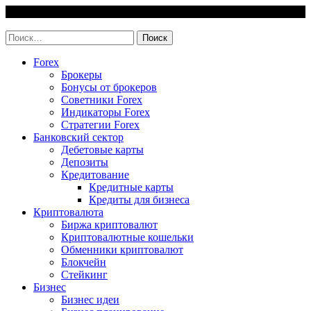
Skip
10 August, 2026
to
invest-easy.ru
content
Найти:
Forex
Брокеры
Бонусы от брокеров
Советники Forex
Индикаторы Forex
Стратегии Forex
Банковский сектор
Дебетовые карты
Депозиты
Кредитование
Кредитные карты
Кредиты для бизнеса
Криптовалюта
Биржа криптовалют
Криптовалютные кошельки
Обменники криптовалют
Блокчейн
Стейкинг
Бизнес
Бизнес идеи