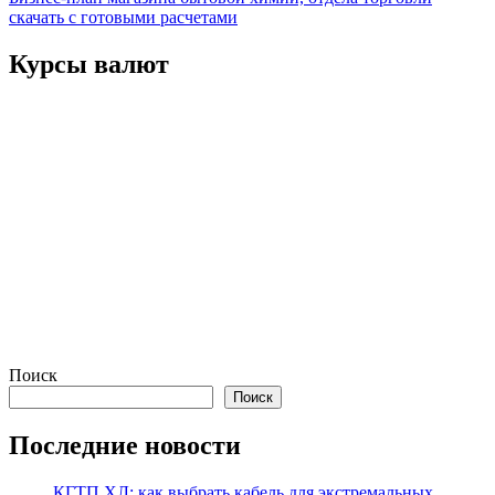
записям
скачать с готовыми расчетами
Курсы валют
Поиск
Поиск
Последние новости
КГТП ХЛ: как выбрать кабель для экстремальных