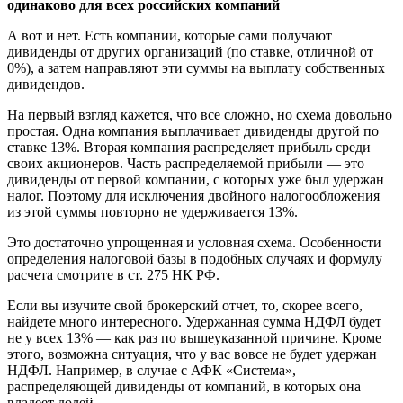
одинаково для всех российских компаний
А вот и нет. Есть компании, которые сами получают
дивиденды от других организаций (по ставке, отличной от
0%), а затем направляют эти суммы на выплату собственных
дивидендов.
На первый взгляд кажется, что все сложно, но схема довольно
простая. Одна компания выплачивает дивиденды другой по
ставке 13%. Вторая компания распределяет прибыль среди
своих акционеров. Часть распределяемой прибыли — это
дивиденды от первой компании, с которых уже был удержан
налог. Поэтому для исключения двойного налогообложения
из этой суммы повторно не удерживается 13%.
Это достаточно упрощенная и условная схема. Особенности
определения налоговой базы в подобных случаях и формулу
расчета смотрите в ст. 275 НК РФ.
Если вы изучите свой брокерский отчет, то, скорее всего,
найдете много интересного. Удержанная сумма НДФЛ будет
не у всех 13% — как раз по вышеуказанной причине. Кроме
этого, возможна ситуация, что у вас вовсе не будет удержан
НДФЛ. Например, в случае с АФК «Система»,
распределяющей дивиденды от компаний, в которых она
владеет долей.