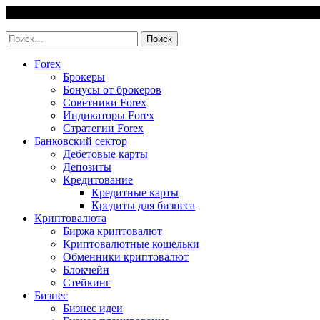
Skip
8 August, 2026
to
invest-easy.ru
content
Найти:
Forex
Брокеры
Бонусы от брокеров
Советники Forex
Индикаторы Forex
Стратегии Forex
Банковский сектор
Дебетовые карты
Депозиты
Кредитование
Кредитные карты
Кредиты для бизнеса
Криптовалюта
Биржа криптовалют
Криптовалютные кошельки
Обменники криптовалют
Блокчейн
Стейкинг
Бизнес
Бизнес идеи