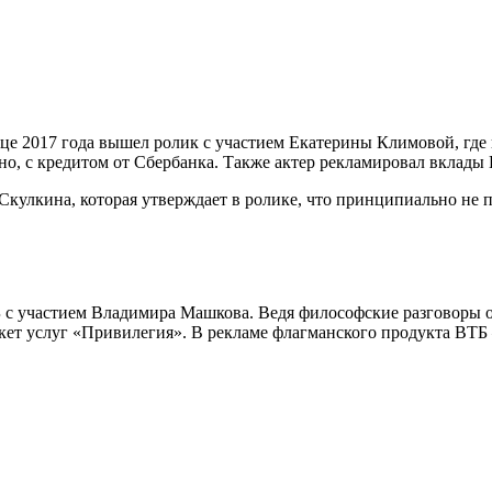
це 2017 года вышел ролик с участием Екатерины Климовой, где г
о, с кредитом от Сбербанка. Также актер рекламировал вклады
кулкина, которая утверждает в ролике, что принципиально не п
с участием Владимира Машкова. Ведя философские разговоры о 
пакет услуг «Привилегия». В рекламе флагманского продукта ВТ