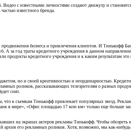
лей. Видео с известными личностями создают движуху и становя
частью известного бренда.
 продвижения бизнеса и привлечения клиентов. И Тинькофф Банк
уб. А за год траты кредитного учреждения в данном направлении
ли продукты кредитного учреждения и к каким результатам это 
жетом, но и своей креативностью и неординарностью. Кредитная
кламных роликов, рассказывающих телезрителям о разных продукт
удет снят.
тем, что к съемкам Тинькофф привлекает популярных звезд. Рекл
анк в мире», «Офис площадью 17 млн км» только еще больше за
кавших на экранах актеров рекламы Тинькофф. Чтобы обозреть их
й архив его рекламных роликов. Хотя, возможно, мы как-нибудь 