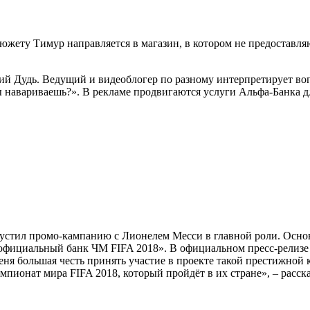
южету Тимур направляется в магазин, в котором не предоставля
ий Дудь. Ведущий и видеоблогер по разному интерпретирует во
ы навариваешь?». В рекламе продвигаются услуги Альфа-Банка дл
пустил промо-кампанию с Лионелем Месси в главной роли. Осно
«официальный банк ЧМ FIFA 2018». В официальном пресс-релизе
еня большая честь принять участие в проекте такой престижной 
пионат мира FIFA 2018, который пройдёт в их стране», – расск