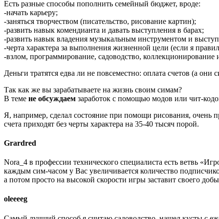
Есть разные способы пополнить семейный бюджет, вроде:
-начать карьеру;
-заняться творчеством (писательство, рисование картин);
-развить навык комендианта и давать выступления в барах;
-развить навык владения музыкальным инструментом и выступа
-черта характера за выполнения жизненной цели (если я прави
-взлом, программирование, садоводство, коллекционирование и
Деньги тратятся едва ли не повсеместно: оплата счетов (а они
Так как же вы зарабатываете на жизнь своим симам?
В теме
не обсуждаем
заработок с помощью модов или чит-кодо
Я, например, сделал состояние при помощи рисования, очень пр
счета приходят без черты характера на 35-40 тысяч порой.
Grardred
Nora_4 в профессии технического специалиста есть ветвь «Иг
каждым сим-часом у Вас увеличивается количество подписчико
а потом просто на высокой скорости игры заставит своего добы
oleeeeg
Самый лучший способ я считаю садоводство. нашел кусты с еже