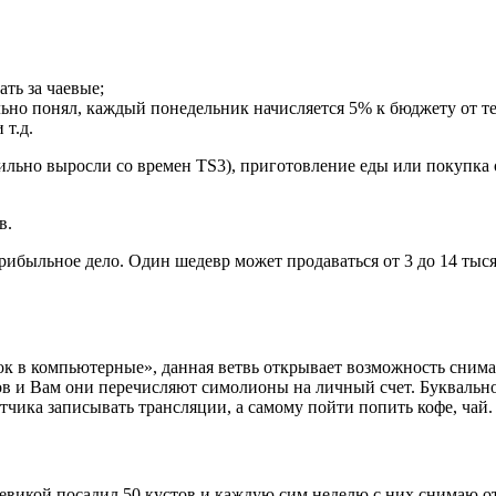
ть за чаевые;
льно понял, каждый понедельник начисляется 5% к бюджету от т
 т.д.
 сильно выросли со времен TS3), приготовление еды или покупка
в.
ибыльное дело. Один шедевр может продаваться от 3 до 14 тысяч
рок в компьютерные», данная ветвь открывает возможность сним
в и Вам они перечисляют симолионы на личный счет. Буквально
тчика записывать трансляции, а самому пойти попить кофе, чай.
викой посадил 50 кустов и каждую сим неделю с них снимаю от 1