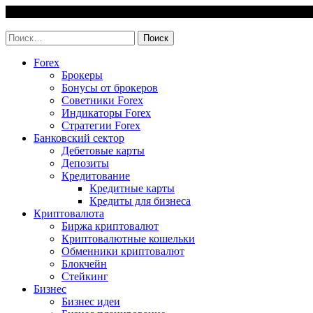
Skip
7 August, 2026
to
invest-easy.ru
content
Найти:
Forex
Брокеры
Бонусы от брокеров
Советники Forex
Индикаторы Forex
Стратегии Forex
Банковский сектор
Дебетовые карты
Депозиты
Кредитование
Кредитные карты
Кредиты для бизнеса
Криптовалюта
Биржа криптовалют
Криптовалютные кошельки
Обменники криптовалют
Блокчейн
Стейкинг
Бизнес
Бизнес идеи