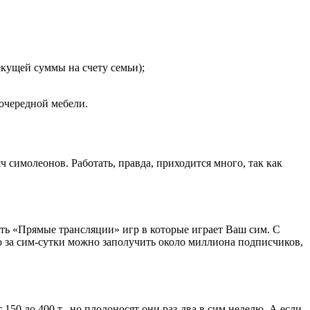
екущей суммы на счету семьи);
 очередной мебели.
 симолеонов. Работать, правда, приходится много, так как
ать «Прямые трансляции» игр в которые играет Ваш сим. С
 за сим-сутки можно заполучить около миллиона подписчиков,
50 до 400 т., но плодоносят они раз-два в сим неделю. А если