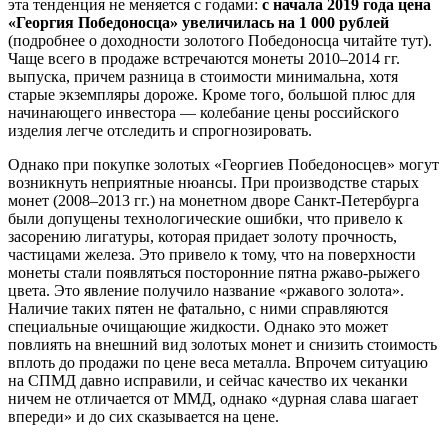
эта тенденция не меняется с годами:
с начала 2019 года цена
«Георгия Победоносца» увеличилась на 1 000 рублей
(подробнее о доходности золотого Победоносца читайте тут).
Чаще всего в продаже встречаются монеты 2010–2014 гг.
выпуска, причем разница в стоимости минимальна, хотя
старые экземпляры дороже. Кроме того, большой плюс для
начинающего инвестора — колебание цены российского
изделия легче отследить и спрогнозировать.
Однако при покупке золотых «Георгиев Победоносцев» могут
возникнуть неприятные нюансы. При производстве старых
монет (2008–2013 гг.) на монетном дворе Санкт-Петербурга
были допущены технологические ошибки, что привело к
засорению лигатуры, которая придает золоту прочность,
частицами железа. Это привело к тому, что на поверхности
монеты стали появляться посторонние пятна ржаво-рыжего
цвета. Это явление получило название «ржавого золота».
Наличие таких пятен не фатально, с ними справляются
специальные очищающие жидкости. Однако это может
повлиять на внешний вид золотых монет и снизить стоимость
вплоть до продажи по цене веса металла. Впрочем ситуацию
на СПМД давно исправили, и сейчас качество их чеканки
ничем не отличается от ММД, однако «дурная слава шагает
впереди» и до сих сказывается на цене.