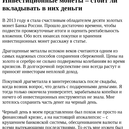
Инвестиционные монеты – стоит ли
вкладывать в них деньги
В 2013 году я стала счастливым обладателем десяти золотых
монет Банка России. Прошло достаточно времени, чтобы
подвести промежуточные итоги и оценить рентабельность
вложения. Обо всех нюансах покупки и хранения
инвестиционных монет расскажу в статье.
Драгоценные металлы испокон веков считаются одним из
самых надежных способов сохранения сбережений. Цены на
золото и серебро не сильно подвержены колебаниям во время
кризисов. В долгосрочной перспективе они всегда растут и
приносят инвесторам неплохой доход.
Покупкой драгметалла я заинтересовалась после свадьбы,
когда возник вопрос, что делать с подаренными деньгами. Я
тогда только окончила университет, зарабатывала копейки и
ничего об инвестиционных инструментах не знала. Мне
хотелось сохранить часть денег на черный день.
Черный день в моем представлении был похож не просто на
финансовый кризис, а на настоящий апокалипсис – с
крушением банковской системы, обесцениванием валюты и
всеми вытекающими последствиями. То есть мне нужен был