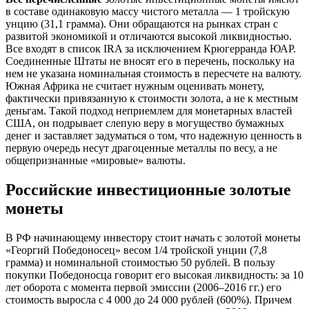
в составе одинаковую массу чистого металла — 1 тройскую
унцию (31,1 грамма). Они обращаются на рынках стран с
развитой экономикой и отличаются высокой ликвидностью.
Все входят в список IRA за исключением Крюгерранда ЮАР.
Соединенные Штаты не вносят его в перечень, поскольку на
нем не указана номинальная стоимость в пересчете на валюту.
Южная Африка не считает нужным оценивать монету,
фактически привязанную к стоимости золота, а не к местным
деньгам. Такой подход неприемлем для монетарных властей
США, он подрывает слепую веру в могущество бумажных
денег и заставляет задуматься о том, что надежную ценность в
первую очередь несут драгоценные металлы по весу, а не
общепризнанные «мировые» валюты.
Российские инвестиционные золотые
монеты
В РФ начинающему инвестору стоит начать с золотой монеты
«Георгий Победоносец» весом 1/4 тройской унции (7,8
грамма) и номинальной стоимостью 50 рублей. В пользу
покупки Победоносца говорит его высокая ликвидность: за 10
лет оборота с момента первой эмиссии (2006–2016 гг.) его
стоимость выросла с 4 000 до 24 000 рублей (600%). Причем