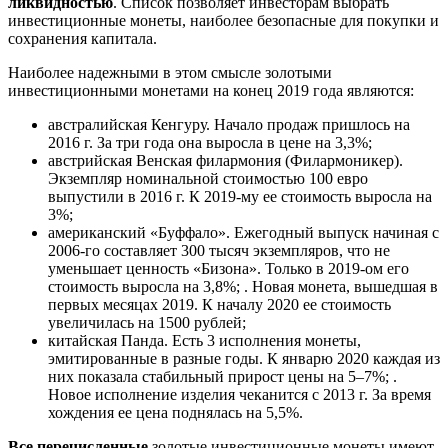
ликвидностью
. Список позволяет инвесторам выбрать
инвестиционные монеты, наиболее безопасные для покупки и
сохранения капитала.
Наиболее надежными в этом смысле золотыми
инвестиционными монетами на конец 2019 года являются:
австралийская Кенгуру. Начало продаж пришлось на
2016 г. За три года она выросла в цене на 3,3%;
австрийская Венская филармония (Филармоникер).
Экземпляр номинальной стоимостью 100 евро
выпустили в 2016 г. К 2019-му ее стоимость выросла на
3%;
американский «Буффало». Ежегодный выпуск начиная с
2006-го составляет 300 тысяч экземпляров, что не
уменьшает ценность «Бизона». Только в 2019-ом его
стоимость выросла на 3,8%; . Новая монета, вышедшая в
первых месяцах 2019. К началу 2020 ее стоимость
увеличилась на 1500 рублей;
китайская Панда. Есть 3 исполнения монеты,
эмитированные в разные годы. К январю 2020 каждая из
них показала стабильный прирост цены на 5–7%; .
Новое исполнение изделия чеканится с 2013 г. За время
хождения ее цена поднялась на 5,5%.
Все перечисленные
золотые инвестиционные монеты имеют