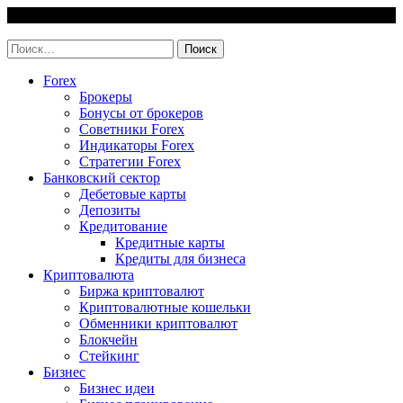
Skip
6 August, 2026
to
invest-easy.ru
content
Найти:
Forex
Брокеры
Бонусы от брокеров
Советники Forex
Индикаторы Forex
Стратегии Forex
Банковский сектор
Дебетовые карты
Депозиты
Кредитование
Кредитные карты
Кредиты для бизнеса
Криптовалюта
Биржа криптовалют
Криптовалютные кошельки
Обменники криптовалют
Блокчейн
Стейкинг
Бизнес
Бизнес идеи