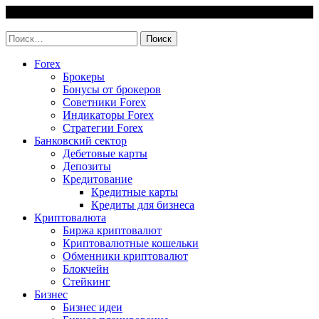
Skip
8 August, 2026
to
invest-easy.ru
content
Найти:
Forex
Брокеры
Бонусы от брокеров
Советники Forex
Индикаторы Forex
Стратегии Forex
Банковский сектор
Дебетовые карты
Депозиты
Кредитование
Кредитные карты
Кредиты для бизнеса
Криптовалюта
Биржа криптовалют
Криптовалютные кошельки
Обменники криптовалют
Блокчейн
Стейкинг
Бизнес
Бизнес идеи