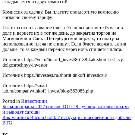
складывается из двух комиссий:
Комиссия за сделку. Вы платите стандартную комиссию
согласно своему тарифу.
Плата за использование плеча. Если вы возьмете бумаги в
долг и вернете их в тот же день, до закрытия торгов на
Московской и Санкт-Петербургской биржах, то плату за
использование плеча не спишут. Если будете держать актив
дольше, то за каждый перенос через ночь спишется плата.
Источник
https://vc.ru/tinkoff_invest/86188-kak-shortit-esli-vy-
dolgosrochnyy-investor
Источник
https://investest.ru/shortit-tinkoff-investiczii/
Источник
https://smart-
lab.ru/company/tinkoff_invest/blog/553085.php
Posted in
Инвестиции
Навигация
Биткоин краны 2022 список ТОП 28 лучших, которые платят
и выводят сатоши
по
Как майнить Bitcoin Gold. Инструкция и особенности добычи
записям
BTG.