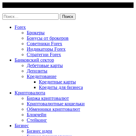
Skip
6 August, 2026
to
invest-easy.ru
content
Найти:
Forex
Брокеры
Бонусы от брокеров
Советники Forex
Индикаторы Forex
Стратегии Forex
Банковский сектор
Дебетовые карты
Депозиты
Кредитование
Кредитные карты
Кредиты для бизнеса
Криптовалюта
Биржа криптовалют
Криптовалютные кошельки
Обменники криптовалют
Блокчейн
Стейкинг
Бизнес
Бизнес идеи