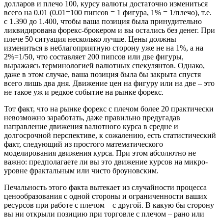
долларов и плечо 100, курсу валюты достаточно измениться
всего на 0.01 (0.01=100 пипсов = 1 фигура, 1% = 1/плечо), т.е.
с 1.390 до 1.400, чтобы ваша позиция была принудительно
ликвидирована форекс-брокером и вы остались без денег. При
плече 50 ситуация несколько лучше. Цены должны
измениться в неблагоприятную сторону уже не на 1%, а на
2%=1/50, что составляет 200 пипсов или две фигуры,
выражаясь терминологией валютных спекулянтов. Однако,
даже в этом случае, ваша позиция была бы закрыта спустя
всего лишь два дня. Движение цен на фигуру или на две – это
не такое уж и редкое событие на рынке форекс.
Тот факт, что на рынке форекс с плечом более 20 практически
невозможно заработать, даже правильно предугадав
направление движения валютного курса в средне и
долгосрочной перспективе, к сожалению, есть статистический
факт, следующий из простого математического
моделирования движения курса. При этом абсолютно не
важно: предполагаете ли вы это движение курсов на микро-
уровне фрактальным или чисто броуновским.
Печальность этого факта вытекает из случайности процесса
ценообразования с одной стороны и ограниченности ваших
ресурсов при работе с плечом – с другой. В какую бы сторону
вы ни открыли позицию при торговле с плечом – рано или