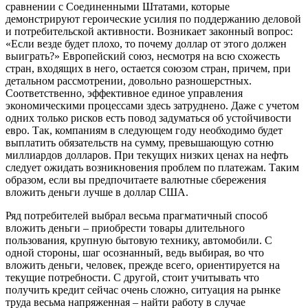
сравнении с Соединенными Штатами, которые
демонстрируют героические усилия по поддержанию деловой
и потребительской активности. Возникает законный вопрос:
«Если везде будет плохо, то почему доллар от этого должен
выиграть?» Европейский союз, несмотря на всю схожесть
стран, входящих в него, остается союзом стран, причем, при
детальном рассмотрении, довольно разношерстных.
Соответственно, эффективное единое управления
экономическими процессами здесь затруднено. Даже с учетом
одних только рисков есть повод задуматься об устойчивости
евро. Так, компаниям в следующем году необходимо будет
выплатить обязательств на сумму, превышающую сотню
миллиардов долларов. При текущих низких ценах на нефть
следует ожидать возникновения проблем по платежам. Таким
образом, если вы предпочитаете валютные сбережения
вложить деньги лучше в доллар США.
Ряд потребителей выбрал весьма прагматичный способ
вложить деньги – приобрести товары длительного
пользования, крупную бытовую технику, автомобили. С
одной стороны, шаг осознанный, ведь выбирая, во что
вложить деньги, человек, прежде всего, ориентируется на
текущие потребности. С другой, стоит учитывать что
получить кредит сейчас очень сложно, ситуация на рынке
труда весьма напряженная – найти работу в случае