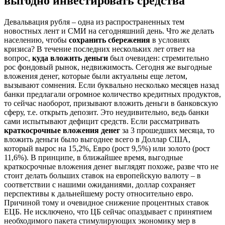
выгодно инвестировать средства
Девальвация рубля – одна из распространенных тем
новостных лент и СМИ на сегодняшний день. Что же делать
населению, чтобы
сохранить сбережения
в условиях
кризиса? В течение последних нескольких лет ответ на
вопрос,
куда вложить деньги
был очевиден: стремительно
рос фондовый рынок, недвижимость. Сегодня же выгодные
вложения денег, которые были актуальны еще летом,
вызывают сомнения. Если буквально несколько месяцев назад
банки предлагали огромное количество кредитных продуктов,
то сейчас наоборот, призывают вложить деньги в банковскую
сферу, т.е. открыть депозит. Это неудивительно, ведь банки
сами испытывают дефицит средств. Если рассматривать
краткосрочные вложения денег
за 3 прошедших месяца, то
вложить деньги было выгоднее всего в Доллар США,
который вырос на 15,2%, Евро (рост 9,5%) или золото (рост
11,6%). В принципе, в ближайшее время, выгодные
краткосрочные вложения денег выглядят похоже, разве что не
стоит делать больших ставок на европейскую валюту – в
соответствии с нашими ожиданиями, доллар сохраняет
перспективы к дальнейшему росту относительно евро.
Причиной тому и очевидное снижение процентных ставок
ЕЦБ. Не исключено, что ЦБ сейчас опаздывает с принятием
необходимого пакета стимулирующих экономику мер в