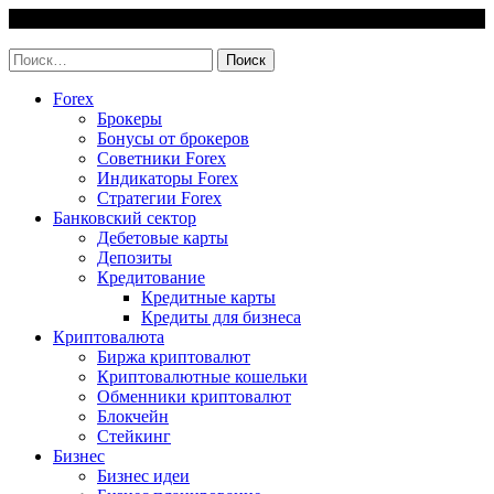
Skip
7 August, 2026
to
invest-easy.ru
content
Найти:
Forex
Брокеры
Бонусы от брокеров
Советники Forex
Индикаторы Forex
Стратегии Forex
Банковский сектор
Дебетовые карты
Депозиты
Кредитование
Кредитные карты
Кредиты для бизнеса
Криптовалюта
Биржа криптовалют
Криптовалютные кошельки
Обменники криптовалют
Блокчейн
Стейкинг
Бизнес
Бизнес идеи