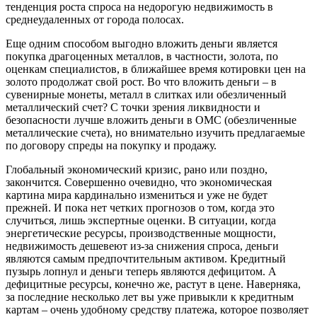
тенденция роста спроса на недорогую недвижимость в
среднеудаленных от города полосах.
Еще одним способом выгодно вложить деньги является
покупка драгоценных металлов, в частности, золота, по
оценкам специалистов, в ближайшее время котировки цен на
золото продолжат свой рост. Во что вложить деньги – в
сувенирные монеты, металл в слитках или обезличенный
металлический счет? С точки зрения ликвидности и
безопасности лучше вложить деньги в ОМС (обезличенные
металлические счета), но внимательно изучить предлагаемые
по договору спреды на покупку и продажу.
Глобальный экономический кризис, рано или поздно,
закончится. Совершенно очевидно, что экономическая
картина мира кардинально измениться и уже не будет
прежней. И пока нет четких прогнозов о том, когда это
случиться, лишь экспертные оценки. В ситуации, когда
энергетические ресурсы, производственные мощности,
недвижимость дешевеют из-за снижения спроса, деньги
являются самым предпочтительным активом. Кредитный
пузырь лопнул и деньги теперь являются дефицитом. А
дефицитные ресурсы, конечно же, растут в цене. Наверняка,
за последние несколько лет вы уже привыкли к кредитным
картам – очень удобному средству платежа, которое позволяет