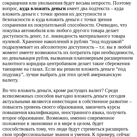
сокращения или увольнения будет весьма непросто. Поэтому
вопрос,
куда вложить деньги
имеет два подтекста – куда
вложить деньги с точки зрения их доступности и
безопасности и куда вложить деньги с точки зрения
сохранения их покупательной способности. Очевидно, что
покупка автомобиля или любого другого товара делает
доступность денег, т.е. ликвидность материального товара
нулевой. Хранение накоплений в рублях “под подушкой”
подразумевает их абсолютную доступность – т.е. вы в любой
момент имеете возможность их потратить при необходимости,
но девальвация рубля, вызванная планомерным расширением
валютного коридора центробанком делает такие сбережения
тающими на глазах. Если вы решили вложить деньги “под
подушку”, лучше выбрать для этих целей американскую
валюту.
Во что вложить деньги, кроме растущих валют? Среди
всевозможных способов выгодно вложить деньги сегодня
актуальными являются инвестиции в собственное развитие –
повысить уровень своего образования, закончить курсы
повышения квалификации, иностранного языка, получить
второе образование. Возможно, именно современное
положение в экономике и в мире в целом, будет
способствовать тому, что люди будут стремиться расширить
свои профессиональные знания и умения. К примеру, сейчас