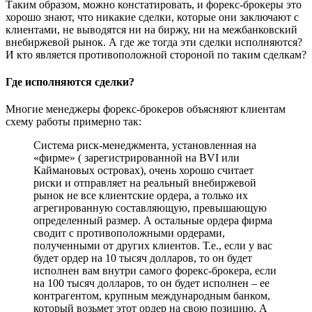
Таким образом, можно констатировать, и форекс-брокеры это
хорошо знают, что никакие сделки, которые они заключают с
клиентами, не выводятся ни на биржу, ни на межбанковский
внебиржевой рынок. А где же тогда эти сделки исполняются?
И кто является противоположной стороной по таким сделкам?
Где исполняются сделки?
Многие менеджеры форекс-брокеров объясняют клиентам
схему работы примерно так:
Система риск-менеджмента, установленная на
«фирме» ( зарегистрированной на BVI или
Каймановых островах), очень хорошо считает
риски и отправляет на реальный внебиржевой
рынок не все клиентские ордера, а только их
агрегированную составляющую, превышающую
определенный размер. А остальные ордера фирма
сводит с противоположными ордерами,
полученными от других клиентов. Т.е., если у вас
будет ордер на 10 тысяч долларов, то он будет
исполнен вам внутри самого форекс-брокера, если
на 100 тысяч долларов, то он будет исполнен – ее
контрагентом, крупным международным банком,
который возьмет этот ордер на свою позицию. А