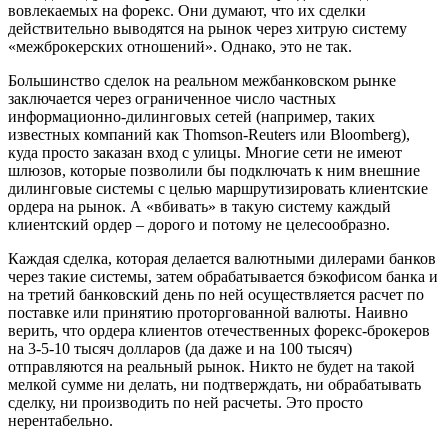
вовлекаемых на форекс. Они думают, что их сделки
действительно выводятся на рынок через хитрую систему
«межброкерских отношений». Однако, это не так.
Большинство сделок на реальном межбанковском рынке
заключается через ограниченное число частных
информационно-дилинговых сетей (например, таких
известных компаний как Thomson-Reuters или Bloomberg),
куда просто заказан вход с улицы. Многие сети не имеют
шлюзов, которые позволили бы подключать к ним внешние
дилинговые системы с целью маршрутизировать клиентские
ордера на рынок. А «вбивать» в такую систему каждый
клиентский ордер – дорого и потому не целесообразно.
Каждая сделка, которая делается валютными дилерами банков
через такие системы, затем обрабатывается бэкофисом банка и
на третий банковский день по ней осуществляется расчет по
поставке или принятию проторгованной валюты. Наивно
верить, что ордера клиентов отечественных форекс-брокеров
на 3-5-10 тысяч долларов (да даже и на 100 тысяч)
отправляются на реальный рынок. Никто не будет на такой
мелкой сумме ни делать, ни подтверждать, ни обрабатывать
сделку, ни производить по ней расчеты. Это просто
нерентабельно.