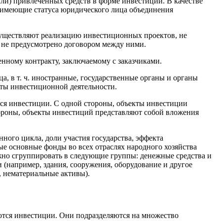
или) привлеченных средств в форме инвестиций. В качестве
е имеющие статуса юридического лица объединения
существляют реализацию инвестиционных проектов, не
 не предусмотрено договором между ними.
нному контракту, заключаемому с заказчиками.
, в т. ч. иностранные, государственные органы и органы
кты инвестиционной деятельности.
ся инвестиции. С одной стороны, объекты инвестиции
ороны, объекты инвестиций представляют собой вложения
ного цикла, доли участия государства, эффекта
е основные фонды во всех отраслях народного хозяйства
жно сгруппировать в следующие группы: денежные средства и
 (например, здания, сооружения, оборудование и другое
 нематериальные активы).
ются инвестиции. Они подразделяются на множество