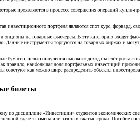
которые проявляются в процессе совершения операций купли-п
тав инвестиционного портфеля являются спот курс, форвард, с
 опционы на товарные фьючерсы. В эту категорию входят фьюч
ю. Данные инструменты торгуются на товарных биржах и могут
ые бумаги с целью получения высокого дохода за счёт роста ст
 Как правило, наибольшая доля портфельных инвестиций приходи
ы советуют как можно шире распределить объекты инвестиров
ные билеты
мену по дисциплине «Инвестиции» студентов экономических спец
спешной сдаче экзамена или зачета в сжатые сроки. Пособие сос