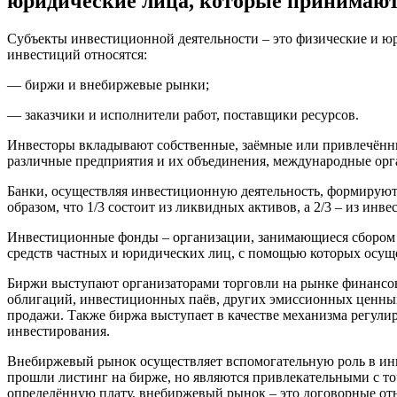
юридические лица, которые принимают 
Субъекты инвестиционной деятельности – это физические и юр
инвестиций относятся:
— биржи и внебиржевые рынки;
— заказчики и исполнители работ, поставщики ресурсов.
Инвесторы вкладывают собственные, заёмные или привлечённы
различные предприятия и их объединения, международные орг
Банки, осуществляя инвестиционную деятельность, формируют 
образом, что 1/3 состоит из ликвидных активов, а 2/3 – из ин
Инвестиционные фонды – организации, занимающиеся сбором с
средств частных и юридических лиц, с помощью которых осущ
Биржи выступают организаторами торговли на рынке финансов
облигаций, инвестиционных паёв, других эмиссионных ценных
продажи. Также биржа выступает в качестве механизма регул
инвестирования.
Внебиржевый рынок осуществляет вспомогательную роль в инв
прошли листинг на бирже, но являются привлекательными с точ
определённую плату, внебиржевый рынок – это договорные от