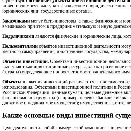
Существуют
основные субъекты инвестиционной деятельно
инвесторов могут выступать физические и юридические лица; 
юридических лиц; государственные органы.
Заказчиками
могут быть инвесторы, а также физические и юр
вмешиваясь при этом в предпринимательскую и иную деятельн
Подрядчиками
являются физические и юридические лица, кото
Пользователями
объектов инвестиционной деятельности могут
местного самоуправления, иностранные государства, междунар
Объекты инвестиций.
Объектами инвестиционной деятельност
выступают как инвестиционные ресурсы, характеризующие вел
(затраты) определяющие прирост стоимости капитального иму
Объекты
вложения инвестиций различаются в зависимости от 
использования. Объектами инвестиционной политики в Россий
Российской Федерации; ценные бумаги; целевые денежные вкл
финансовые инструменты (например, целевые банковские вклад
движимое и недвижимое имущество); имущественные, интелле
Какие основные виды инвестиций сущ
Цель деятельности любой коммерческой компании – получение