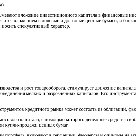
а).
умевают вложение инвестиционного капитала в финансовые инс
ются вложением в долевые и долговые ценные бумаги, и банков
 носить спекулятивный характер.
водства и рост товарооборота, стимулирует движение капитала 
бъединения мелких и разрозненных капиталов. Его инструмента
трументов кредитного рынка может состоять из облигаций, фью
нсового капитала, с помощью которого денежные средства сво
ки купли-продажи ценных бумаг.
портфель, включают в себя акции, фьючерсы и опционы на ак