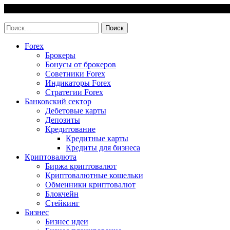
Skip
6 August, 2026
to
invest-easy.ru
content
Найти:
Forex
Брокеры
Бонусы от брокеров
Советники Forex
Индикаторы Forex
Стратегии Forex
Банковский сектор
Дебетовые карты
Депозиты
Кредитование
Кредитные карты
Кредиты для бизнеса
Криптовалюта
Биржа криптовалют
Криптовалютные кошельки
Обменники криптовалют
Блокчейн
Стейкинг
Бизнес
Бизнес идеи