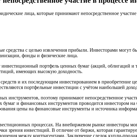
непосредственное участие в процессе и
идические лица, которые принимают непосредственное участие 
е средства с целью извлечения прибыли. Инвесторами могут бы
анизации, фонды и физические лица.
инвестиционный портфель ценных бумаг (акций, облигаций и т.
вестиций, имеющих высокую доходность.
редств и их последующим инвестированием в приобретение цен
ествляются портфельные инвестиции с учётом наибольшей доход
ых инструментов, поэтому принимают непосредственное участи
 бумаг и финансовых инструментов проводится инвестором на б
ирования цены на финансовые инструменты и источника информа
естиционных процессах. На внебиржевом рынке инвесторы могу
ки зрения инвестиций. В отличие от биржи, которая гарантирует
ношения между контрагентами. Заключение сделок купли-продаж