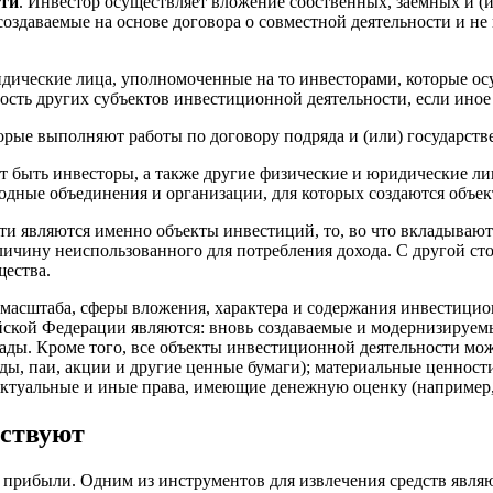
сти
. Инвестор осуществляет вложение собственных, заемных и (
создаваемые на основе договора о совместной деятельности и н
идические лица, уполномоченные на то инвесторами, которые о
ость других субъектов инвестиционной деятельности, если иное
рые выполняют работы по договору подряда и (или) государстве
 быть инвесторы, а также другие физические и юридические лица
одные объединения и организации, для которых создаются объе
и являются именно объекты инвестиций, то, во что вкладывают
ичину неиспользованного для потребления дохода. С другой ст
щества.
масштаба, сферы вложения, характера и содержания инвестицион
ской Федерации являются: вновь создаваемые и модернизируемы
ады. Кроме того, все объекты инвестиционной деятельности мо
ы, паи, акции и другие ценные бумаги); материальные ценности
ктуальные и иные права, имеющие денежную оценку (например,
ествуют
 прибыли. Одним из инструментов для извлечения средств явля