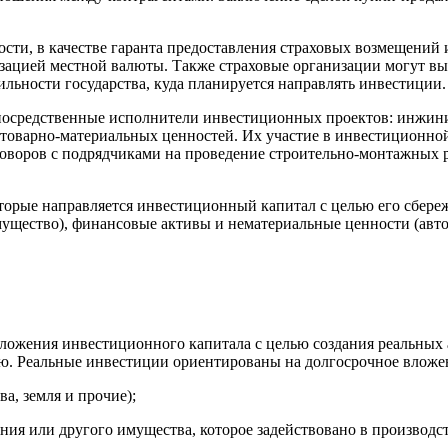
сти, в качестве гаранта предоставления страховых возмещений 
зацией местной валюты. Также страховые организации могут вы
льности государства, куда планируется направлять инвестиции.
непосредственные исполнители инвестиционных проектов: инжин
товарно-материальных ценностей. Их участие в инвестиционной 
оворов с подрядчиками на проведение строительно-монтажных р
оторые направляется инвестиционный капитал с целью его сбере
ущество), финансовые активы и нематериальные ценности (авто
ложения инвестиционного капитала с целью создания реальных 
тью. Реальные инвестиции ориентированы на долгосрочное вложе
а, земля и прочие);
ия или другого имущества, которое задействовано в производс