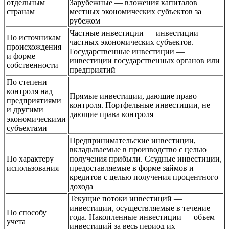
отдельным
Зарубежные — вложения капиталов
странам
местных экономических субъектов за
рубежом
Частные инвестиции — инвестиции
По источникам
частных экономических субъектов.
происхождения
Государственные инвестиции —
и форме
инвестиции государственных органов или
собственности
предприятий
По степени
контроля над
Прямые инвестиции, дающие право
предприятиями
контроля. Портфельные инвестиции, не
и другими
дающие права контроля
экономическими
субъектами
Предпринимательские инвестиции,
вкладываемые в производство с целью
По характеру
получения прибыли. Ссудные инвестиции,
использования
предоставляемые в форме займов и
кредитов с целью получения процентного
дохода
Текущие потоки инвестиций —
инвестиции, осуществляемые в течение
По способу
года. Накопленные инвестиции — объем
учета
инвестиций за весь период их