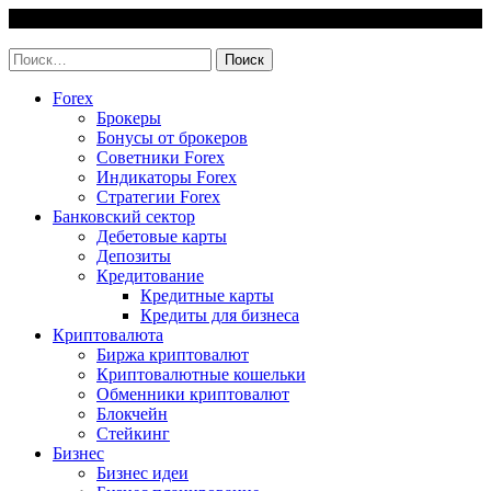
Skip
9 August, 2026
to
invest-easy.ru
content
Найти:
Forex
Брокеры
Бонусы от брокеров
Советники Forex
Индикаторы Forex
Стратегии Forex
Банковский сектор
Дебетовые карты
Депозиты
Кредитование
Кредитные карты
Кредиты для бизнеса
Криптовалюта
Биржа криптовалют
Криптовалютные кошельки
Обменники криптовалют
Блокчейн
Стейкинг
Бизнес
Бизнес идеи