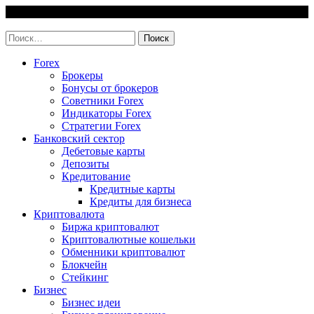
Skip
7 August, 2026
to
invest-easy.ru
content
Найти:
Forex
Брокеры
Бонусы от брокеров
Советники Forex
Индикаторы Forex
Стратегии Forex
Банковский сектор
Дебетовые карты
Депозиты
Кредитование
Кредитные карты
Кредиты для бизнеса
Криптовалюта
Биржа криптовалют
Криптовалютные кошельки
Обменники криптовалют
Блокчейн
Стейкинг
Бизнес
Бизнес идеи