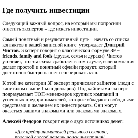
Где получить инвестиции
Следующий важный вопрос, на который мы попросили
ответить экспертов – где искать инвестиции.
Самый понятный и результативный путь – начать со списка
контактов в вашей записной книге, утверждает
Дмитрий
Чистов
. Эксперт говорит о классической формуле
3F
–
friends, family and fools
(друзья, семья и дураки). Чистов
уточняет, что эта схема сработает в том случае, если компания
делает простой и понятный офлайн продукт, который
достаточно быстро начнет генерировать кэш.
К этой же категории 3F эксперт причисляет хайнетов (люди с
капиталом свыше 1 млн долларов). Под хайнетами эксперт
подразумевает ТОП-менеджеров крупных компаний и
успешных предпринимателей, которые обладают свободными
средствами и желанием их инвестировать. Они могут
оказаться вашими знакомыми или знакомыми знакомых.
Алексей Федоров
говорит еще о двух источниках денег:
«Для предпринимателей реального сектора,
простой способ начать поиск инвестиций —