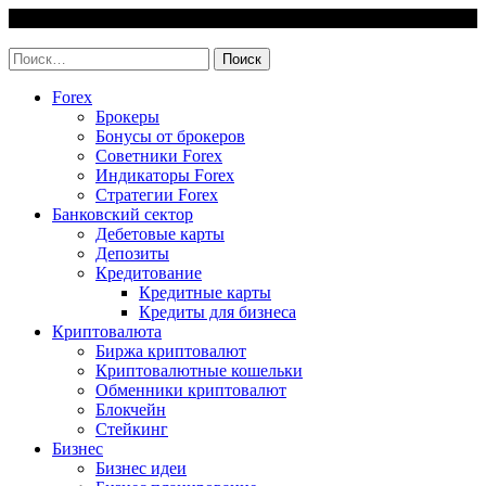
Skip
7 August, 2026
to
invest-easy.ru
content
Найти:
Forex
Брокеры
Бонусы от брокеров
Советники Forex
Индикаторы Forex
Стратегии Forex
Банковский сектор
Дебетовые карты
Депозиты
Кредитование
Кредитные карты
Кредиты для бизнеса
Криптовалюта
Биржа криптовалют
Криптовалютные кошельки
Обменники криптовалют
Блокчейн
Стейкинг
Бизнес
Бизнес идеи