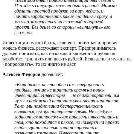
«Весь мой опыт поиска инвестиций был связан с
IT
и здесь ситуация может быть разной. Можно
сделать простой продукт за пару недель, и
начать зарабатывать какие-то деньги сразу, а
можно замахнуться на сложный и дорогой
проект. Без денег со стороны «вытянуть» его
сложно»
Инвестиции нужно брать, если есть понятная и простая
модель бизнеса, рассуждает эксперт. Предприниматель
должен понимать, как на каждый вложенный рубль он
заработает три, пять или десять рублей. Если деньги нужны на
«попробовать», то их никто не даст.
Алексей Федоров
добавляет:
«Если бизнес не способен сам генерировать
прибыль, лучше не тратить время на поиск
инвестиций. Инвесторы — не благотворители, им
нужен надежный источник увеличения капиталов.
Рано или поздно ваша бесперспективность
выявится, вы зря потеряете время. Не следует
задаваться вопросом «как привлечь инвестиции» и
тем, кто находится в плюсе, но намерен на правах
владельца полностью контролировать и
развивать компанию. Инвестиции лишат