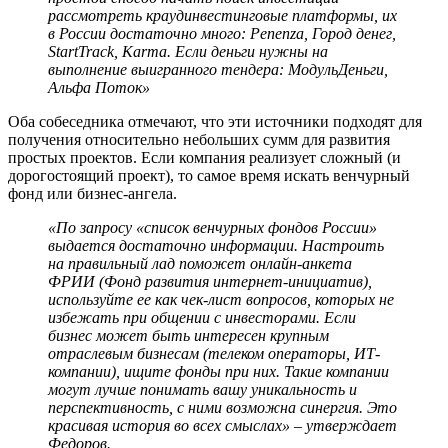
рассмотреть краудинвестинговые платформы, их
в России достаточно много: Penenza, Город денег,
StartTrack, Karma. Если деньги нужны на
выполнение выигранного тендера: МодульДеньги,
Альфа Поток»
Оба собеседника отмечают, что эти источники подходят для
получения относительно небольших сумм для развития
простых проектов. Если компания реализует сложный (и
дорогостоящий проект), то самое время искать венчурный
фонд или бизнес-ангела.
«По запросу «список венчурных фондов России»
выдается достаточно информации. Настроить
на правильный лад поможет онлайн-анкета
ФРИИ (Фонд развития интернет-инициатив),
используйте ее как чек-лист вопросов, которых не
избежать при общении с инвесторами. Если
бизнес может быть интересен крупным
отраслевым бизнесам (телеком операторы, ИТ-
компании), ищите фонды при них. Такие компании
могут лучше понимать вашу уникальность и
перспективность, с ними возможна синергия. Это
красивая история во всех смыслах» – утверждает
Федоров.