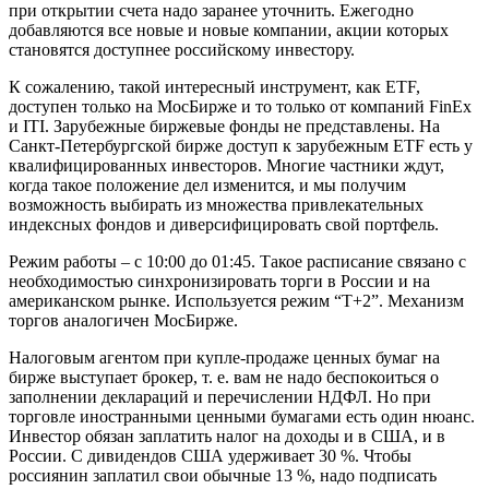
при открытии счета надо заранее уточнить. Ежегодно
добавляются все новые и новые компании, акции которых
становятся доступнее российскому инвестору.
К сожалению, такой интересный инструмент, как ETF,
доступен только на МосБирже и то только от компаний FinEx
и ITI. Зарубежные биржевые фонды не представлены. На
Санкт-Петербургской бирже доступ к зарубежным ETF есть у
квалифицированных инвесторов. Многие частники ждут,
когда такое положение дел изменится, и мы получим
возможность выбирать из множества привлекательных
индексных фондов и диверсифицировать свой портфель.
Режим работы – с 10:00 до 01:45. Такое расписание связано с
необходимостью синхронизировать торги в России и на
американском рынке. Используется режим “Т+2”. Механизм
торгов аналогичен МосБирже.
Налоговым агентом при купле-продаже ценных бумаг на
бирже выступает брокер, т. е. вам не надо беспокоиться о
заполнении деклараций и перечислении НДФЛ. Но при
торговле иностранными ценными бумагами есть один нюанс.
Инвестор обязан заплатить налог на доходы и в США, и в
России. С дивидендов США удерживает 30 %. Чтобы
россиянин заплатил свои обычные 13 %, надо подписать