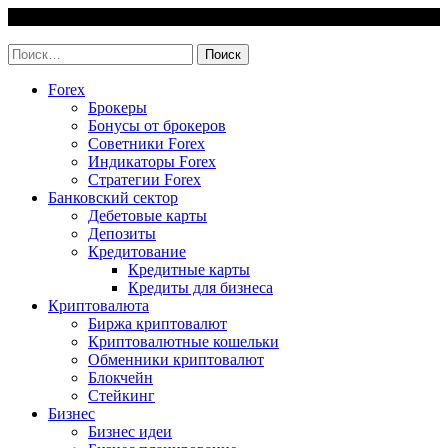
Skip
7 August, 2026
to
invest-easy.ru
content
Найти:
Forex
Брокеры
Бонусы от брокеров
Советники Forex
Индикаторы Forex
Стратегии Forex
Банковский сектор
Дебетовые карты
Депозиты
Кредитование
Кредитные карты
Кредиты для бизнеса
Криптовалюта
Биржа криптовалют
Криптовалютные кошельки
Обменники криптовалют
Блокчейн
Стейкинг
Бизнес
Бизнес идеи