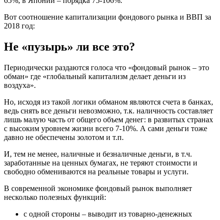
65%, в Японии – порядка 75-106%.
Вот соотношение капитализации фондового рынка и ВВП за
2018 год:
Не «пузырь» ли все это?
Периодически раздаются голоса что «фондовый рынок – это
обман» где «глобальный капитализм делает деньги из
воздуха».
Но, исходя из такой логики обманом являются счета в банках,
ведь снять все деньги невозможно, т.к. наличность составляет
лишь малую часть от общего объем денег: в развитых странах
с высоким уровнем жизни всего 7-10%. А сами деньги тоже
давно не обеспечены золотом и т.п.
И, тем не менее, наличные и безналичные деньги, в т.ч.
заработанные на ценных бумагах, не теряют стоимости и
свободно обмениваются на реальные товары и услуги.
В современной экономике фондовый рынок выполняет
несколько полезных функций:
с одной стороны – выводит из товарно-денежных