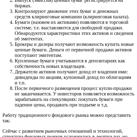
Выпуск (эмиссия) ценных бумаг регистрируется на
биржах.
Контролируют движение этих бумаг и денежных
средств клиринговые компании (клиринговая палата).
Бумаги (назовем их активами) появляются в торговой
системе, т.е. выставляются для свободной продажи.
Обнародуются характеристики этих активов и сведения
об эмитентах.
Брокеры и дилеры получают возможность купить новые
ценные бумаги. Деньги от первичной продажи активов
поступают эмитентам.
Купленные бумаги учитываются в депозитариях как
собственность новых владельцев.
Держатели активов получают доход от владения ими:
дивиденды по акциям, купонный доход по облигациям
и т.п.
После первичного размещения процесс купли-продажи
не заканчивается. У инвесторов появляется возможность
зарабатывать на спекуляциях: покупать бумаги при
падении цены, продавать при подъеме и т.д.
Работу традиционного фондового рынка можно представить
так:
Сейчас с развитием рыночных отношений и технологий,
структура фондовых рынков усложнилась в десятки раз, но