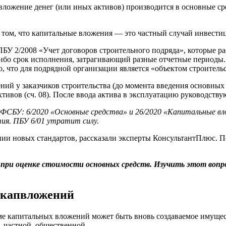
вложение денег (или иных активов) производится в основные ср
в том, что капитальные вложения — это частный случай инвест
БУ 2/2008 «Учет договоров строительного подряда», которые р
ибо срок исполнения, затрагивающий разные отчетные периоды.
, что для подрядной организации является «объектом строитель
ний у заказчиков строительства (до момента введения основных
ов (сч. 08). После ввода актива в эксплуатацию руководствую
х ФСБУ: 6/2020 «Основные средства» и 26/2020 «Капитальные 
тия. ПБУ 6/01 утратит силу.
ии новых стандартов, рассказали эксперты КонсультантПлюс. П
 при оценке стоимости основных средств. Изучить этот воп
 капвложений
ме капитальных вложений может быть вновь создаваемое имущес
 частной, общественной.