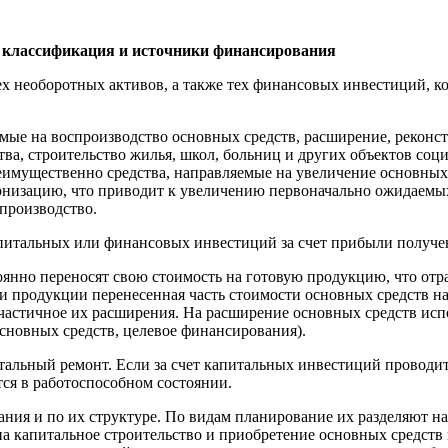
х классификация и источники финансирования
х необоротных активов, а также тех финансовых инвестиций, к
мые на воспроизводство основных средств, расширение, рекон
тва, строительство жилья, школ, больниц и других объектов соц
еимущественно средства, направляемые на увеличение основных
ернизацию, что приводит к увеличению первоначально ожидаем
производство.
апитальных или финансовых инвестиций за счет прибыли получ
янно переносят свою стоимость на готовую продукцию, что отра
ии продукции перенесенная часть стоимости основных средств на
частичное их расширения. На расширение основных средств исп
основных средств, целевое финансирования).
альный ремонт. Если за счет капитальных инвестиций проводитс
ся в работоспособном состоянии.
ия и по их структуре. По видам планирование их разделяют н
на капитальное строительство и приобретение основных средств