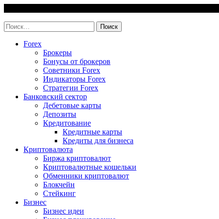
Skip
7 August, 2026
to
invest-easy.ru
content
Найти:
Forex
Брокеры
Бонусы от брокеров
Советники Forex
Индикаторы Forex
Стратегии Forex
Банковский сектор
Дебетовые карты
Депозиты
Кредитование
Кредитные карты
Кредиты для бизнеса
Криптовалюта
Биржа криптовалют
Криптовалютные кошельки
Обменники криптовалют
Блокчейн
Стейкинг
Бизнес
Бизнес идеи