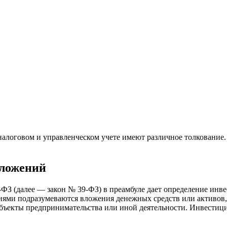
алоговом и управленческом учете имеют различное толкование. В
вложений
9-ФЗ (далее — закон № 39-ФЗ) в преамбуле дает определение ин
иями подразумеваются вложения денежных средств или активов,
бъекты предпринимательства или иной деятельности. Инвестиц