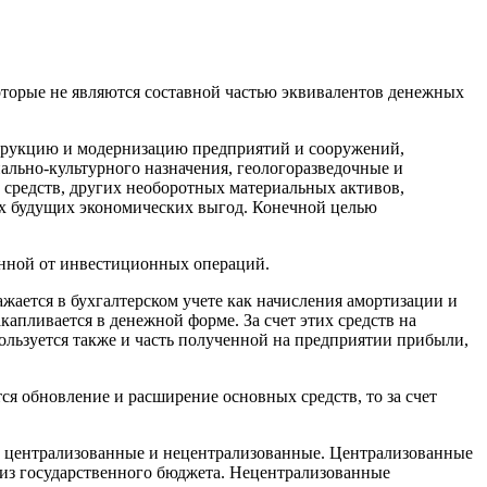
оторые не являются составной частью эквивалентов денежных
струкцию и модернизацию предприятий и сооружений,
иально-культурного назначения, геологоразведочные и
 средств, других необоротных материальных активов,
ых будущих экономических выгод. Конечной целью
енной от инвестиционных операций.
жается в бухгалтерском учете как начисления амортизации и
капливается в денежной форме. За счет этих средств на
ользуется также и часть полученной на предприятии прибыли,
я обновление и расширение основных средств, то за счет
а централизованные и нецентрализованные. Централизованные
 из государственного бюджета. Нецентрализованные