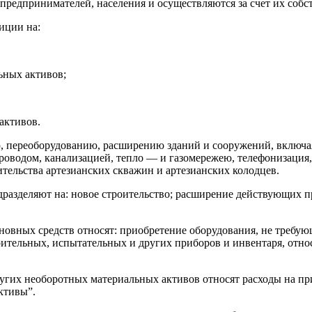
редпринимателей, населения и осуществляются за счет их собс
иции на:
ьных активов;
активов.
ю, переоборудованию, расширению зданий и сооружений, включа
роводом, канализацией, тепло — и газомережею, телефонизация
тельства артезианских скважин и артезианских колодцев.
дразделяют на: новое строительство; расширение действующих 
новных средств относят: приобретение оборудования, не требу
ительных, испытательных и других приборов и инвентаря, отно
угих необоротных материальных активов относят расходы на пр
ктивы”.