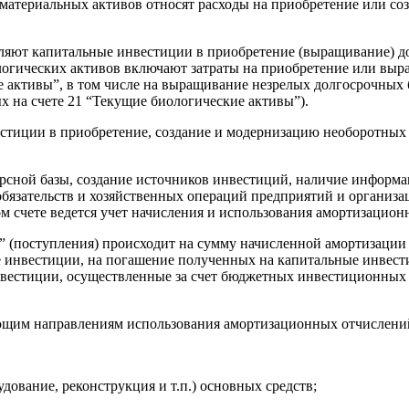
материальных активов относят расходы на приобретение или соз
вляют капитальные инвестиции в приобретение (выращивание) 
огических активов включают затраты на приобретение или выра
ие активы”, в том числе на выращивание незрелых долгосрочных
х на счете 21 “Текущие биологические активы”).
тиции в приобретение, создание и модернизацию необоротных 
рсной базы, создание источников инвестиций, наличие информа
, обязательств и хозяйственных операций предприятий и организ
ом счете ведется учет начисления и использования амортизацио
я” (поступления) происходит на сумму начисленной амортизаци
инвестиции, на погашение полученных на капитальные инвести
естиции, осуществленные за счет бюджетных инвестиционных ас
дующим направлениям использования амортизационных отчислени
ование, реконструкция и т.п.) основных средств;