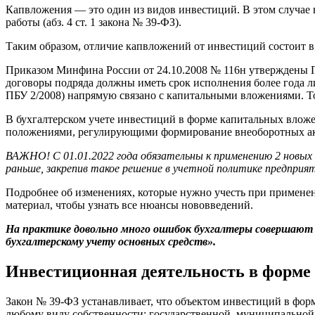
Капвложения — это один из видов инвестиций. В этом случае 
работы (абз. 4 ст. 1 закона № 39-ФЗ).
Таким образом, отличие капвложений от инвестиций состоит 
Приказом Минфина России от 24.10.2008 № 116н утверждены П
договоры подряда должны иметь срок исполнения более года л
ПБУ 2/2008) напрямую связано с капитальными вложениями. То
В бухгалтерском учете инвестиций в форме капитальных вложе
положениями, регулирующими формирование внеоборотных актив
ВАЖНО! С 01.01.2022 года обязательны к применению 2 новы
раньше, закрепив такое решение в учетной политике предприя
Подробнее об изменениях, которые нужно учесть при применен
материал, чтобы узнать все нюансы нововведений.
На практике довольно много ошибок бухгалтеры совершают
бухгалтерскому учету основных средств».
Инвестиционная деятельность в форме
Закон № 39-ФЗ устанавливает, что объектом инвестиций в фор
любому виду собственности: государственной, муниципальной,