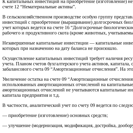
К капитальных инвестиций на приобретение (изготовление) не
счете 12 “Нематериальные активы”.
В сельскохозяйственном производстве особую группу предста
инвестиций с приобретение (выращивание) долгосрочных биол
учет которых ведется на счете 16 “Долгосрочные биологическ
рабочего и продуктивного скота (кроме животных, учитываемы
Незавершенные капитальные инвестиции — капитальные инвес
которых при назначению на дату баланса не произошло.
Осуществление капитальных инвестиций требует наличия ресу
учета. Планом счетов бухгалтерского учета активов, капитала
забалансового счета 09 “Амортизационные отчисления”. На эт
Увеличение остатка на счете 09 “Амортизационные отчислени
использованных амортизационных отчислений на капитальные 
амортизационных отчислений не учитываются капитальные инв
капитала предприятия и т.д.
В частности, аналитический учет по счету 09 ведется по сле
— приобретение (изготовление) основных средств;
— улучшение (модернизация, модификация, достройка, дооборуд