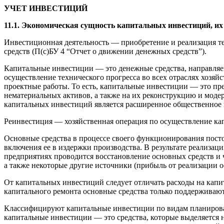
УЧЕТ ИНВЕСТИЦИЙ
11.1. Экономическая сущность капитальных инвестиций, и
Инвестиционная деятельность — приобретение и реализация те
средств (П(с)БУ 4 “Отчет о движении денежных средств”).
Капитальные инвестиции — это денежные средства, направляе
осуществление технического прогресса во всех отраслях хозяйс
проектные работы. То есть, капитальные инвестиции — это пр
нематериальных активов, а также на их реконструкцию и мод
капитальных инвестиций является расширенное общественное 
Реинвестиция — хозяйственная операция по осуществление к
Основные средства в процессе своего функционирования посто
включения ее в издержки производства. В результате реализац
предприятиях проводится восстановление основных средств и 
а также некоторые другие источники (прибыль от реализации 
От капитальных инвестиций следует отличать расходы на капит
капитального ремонта основные средства только поддерживают
Классифицируют капитальные инвестиции по видам планирован
капитальные инвестиции — это средства, которые выделяется 