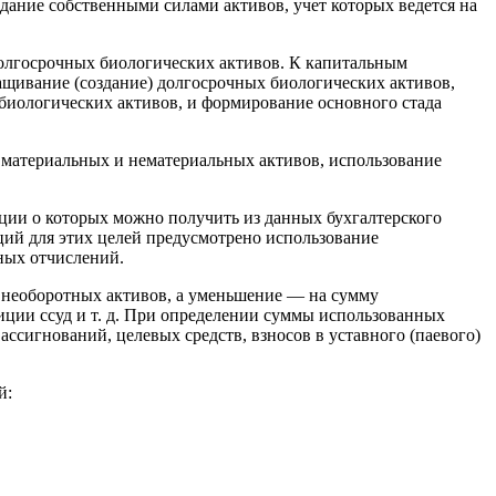
дание собственными силами активов, учет которых ведется на
долгосрочных биологических активов. К капитальным
щивание (создание) долгосрочных биологических активов,
 биологических активов, и формирование основного стада
материальных и нематериальных активов, использование
ции о которых можно получить из данных бухгалтерского
аций для этих целей предусмотрено использование
нных отчислений.
и необоротных активов, а уменьшение — на сумму
ции ссуд и т. д. При определении суммы использованных
сигнований, целевых средств, взносов в уставного (паевого)
й: