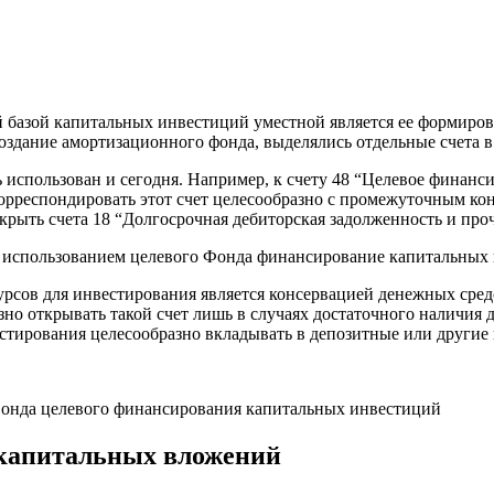
 базой капитальных инвестиций уместной является ее формирова
оздание амортизационного фонда, выделялись отдельные счета в
использован и сегодня. Например, к счету 48 “Целевое финанс
рреспондировать этот счет целесообразно с промежуточным ко
рыть счета 18 “Долгосрочная дебиторская задолженность и про
 использованием целевого Фонда финансирование капитальных и
сурсов для инвестирования является консервацией денежных средс
зно открывать такой счет лишь в случаях достаточного наличия
естирования целесообразно вкладывать в депозитные или други
онда целевого финансирования капитальных инвестиций
 капитальных вложений