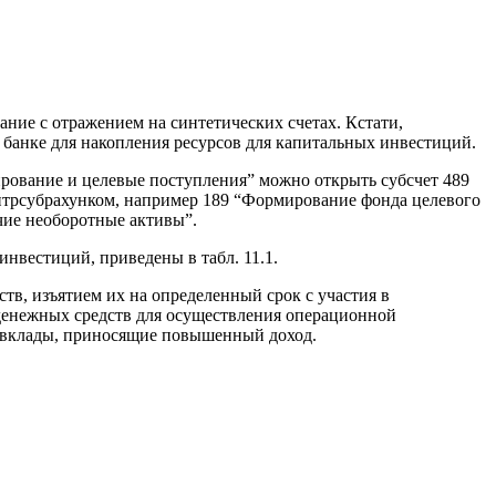
ние с отражением на синтетических счетах. Кстати,
 банке для накопления ресурсов для капитальных инвестиций.
ирование и целевые поступления” можно открыть субсчет 489
нтрсубрахунком, например 189 “Формирование фонда целевого
чие необоротные активы”.
нвестиций, приведены в табл. 11.1.
тв, изъятием их на определенный срок с участия в
 денежных средств для осуществления операционной
е вклады, приносящие повышенный доход.