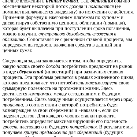
анализе вложений в
ценные бумаги
. Так,
облигация
обычно
обеспечивает некоторый поток дохода и
погашается
(ее
номинал выплачивается владельцу) по истечении ее действия.
Применив формулу к ежегодным платежам по купонам и
дисконтируя собственную ценность облигации (номинал),
которая будет выплачена при поступлении срока погашения,
можно получить
внутреннюю доходность вложения в
облигацию
. Сопоставляя ее с рыночной ставкой процента, мы
определяем выгодность вложения средств в данный вид
ценных бумаг.
Следующая задача заключается в том, чтобы определить,
какую
часть
своего
дохода
потребитель предложит на рынок
в виде
сбережений
(инвестиций) при различных ставках
процента. Эта проблема решается в рамках жизненного цикла,
которая предполагает, что потребитель
максимизирует
свою
суммарную полезность на протяжении жизни. Здесь
достигается
компромисс
между сегодняшним и будущим
потреблением. Связь между ними осуществляется через
норму
процента
, в соответствии с которой потребитель будет
вознагражден за свои сбережения и «наказан», если он
наделал долгов. Для каждого уровня ставки процента
потребитель определяет максимизирующий его полезность
уровень
настоящего и будущего
потребления
. В результате мы
получаем
кривую предложения
для
сбережений
(будущих