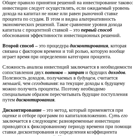
Общее правило принятия решений на инвестирование таково:
инвестиции следует осуществлять, если ожидаемый уровень
дохода на капитал не ниже или равен рыночной ставке
процента по ссудам. В этом и видна альтернативность
экономических решений. Такое сравнение уровня дохода
капитала с процентной ставкой – это
первый способ
обоснования эффективности инвестиционных решений.
Второй способ –
это процедура
дисконтирования
, которая
связана с фактором времени и той ролью, которую вообще
играет время при определении категории процента.
Сложность анализа инвестиций заключается в необходимости
сопоставления двух
потоков
–
затрат
и будущих
доходов
.
Полезность доходов, получаемых в
будущем
, считается
меньшей
, чем
сегодняшняя
: на текущие доходы к будущему
можно получить проценты. Поэтому необходимо
специальным образом пересчитывать будущие поступления
путем
дисконтирования
.
Дисконтирование
– это метод, который применяется при
оценке и отборе программ по капиталовложению.
Суть его
заключается в следующем: разновременные инвестиции
приводятся к фиксированному периоду времени при помощи
ставки дисконтирования и определения коэффициента