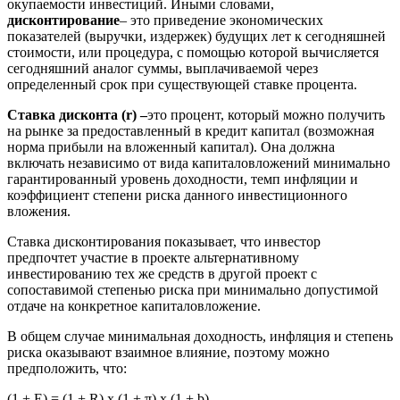
окупаемости инвестиций. Иными словами,
дисконтирование
– это приведение экономических
показателей (выручки, издержек) будущих лет к сегодняшней
стоимости, или процедура, с помощью которой вычисляется
сегодняшний аналог суммы, выплачиваемой через
определенный срок при существующей ставке процента.
Ставка дисконта (r) –
это процент, который можно получить
на рынке за предоставленный в кредит капитал (возможная
норма прибыли на вложенный капитал). Она должна
включать независимо от вида капиталовложений минимально
гарантированный уровень доходности, темп инфляции и
коэффициент степени риска данного инвестиционного
вложения.
Ставка дисконтирования показывает, что инвестор
предпочтет участие в проекте альтернативному
инвестированию тех же средств в другой проект с
сопоставимой степенью риска при минимально допустимой
отдаче на конкретное капиталовложение.
В общем случае минимальная доходность, инфляция и степень
риска оказывают взаимное влияние, поэтому можно
предположить, что:
(1 + Е) = (1 + R) х (1 + π) х (1 + b),