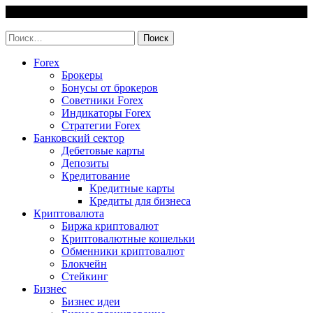
Skip
7 August, 2026
to
invest-easy.ru
content
Найти:
Forex
Брокеры
Бонусы от брокеров
Советники Forex
Индикаторы Forex
Стратегии Forex
Банковский сектор
Дебетовые карты
Депозиты
Кредитование
Кредитные карты
Кредиты для бизнеса
Криптовалюта
Биржа криптовалют
Криптовалютные кошельки
Обменники криптовалют
Блокчейн
Стейкинг
Бизнес
Бизнес идеи