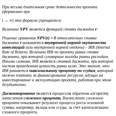
При весьма длительном сроке деятельности проекта
(формально при
t → ∞) эта формула упрощается:
Величина
NPV
является функцией ставки дисконта
r
:
Решение уравнения
NPV(r) = 0
относительно ставки
дисконта
r
называется
внутренней нормой окупаемости
инвестиций
(или внутренней нормой отдачи) – IRR (Internal
Rate of Return). Величина IRR по проекту равна ставке
дисконта, при которой суммарные выгоды равны расходам.
Иными словами, IRR является ставкой дисконта, при которой
чистая приведенная ценность равна нулю. Это значит, что
IRR равняется
максимальному проценту по ссудам
, который
можно платить за финансирование ресурсов, идущих на
инвестирование и эксплуатацию проекта, работая при этом
безубыточно.
Дисконтирование
является процессом обратном алгоритму
начисления
сложного процента.
Вычисление
сложного
процента
показывает результат процесса роста основной
суммы, например, вклада или ссуды, за счет капитализации
сложного процента.