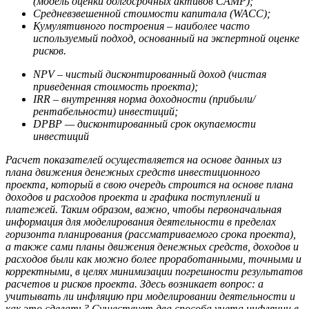
(модель оценки долгосрочных активов CAMP);
Средневзвешенной стоимости капитала (WACC);
Кумулятивного построения – наиболее часто
используемый подход, основанный на экспертной оценке
рисков.
NPV – чистый дисконтированный доход (чистая
приведенная стоимость проекта);
IRR – внутренняя норма доходности (прибыли/
рентабельности) инвестиций;
DPBP — дисконтированный срок окупаемости
инвестиций
Расчет показателей осуществляется на основе данных из
плана движения денежных средств инвестиционного
проекта, который в свою очередь строится на основе плана
доходов и расходов проекта и графика поступлений и
платежей. Таким образом, важно, чтобы первоначальная
информация для моделирования деятельности в пределах
горизонта планирования (рассматриваемого срока проекта),
а также сами планы движения денежных средств, доходов и
расходов были как можно более проработанными, точными и
корректными, в целях минимизации погрешности результатов
расчетов и рисков проекта. Здесь возникает вопрос: а
учитывать ли инфляцию при моделировании деятельности и
как это сделать? Существует два способа учета инфляции в