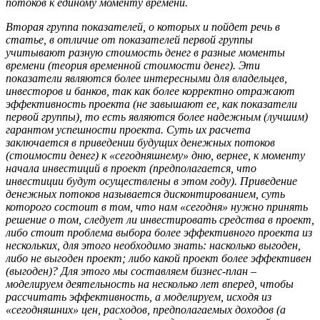
потоков к единому моменту времени.
Вторая группа показателей, о которых и пойдет речь в
статье, в отличие от показателей первой группы
учитывают разную стоимость денег в разные моменты
времени (теория временной стоимости денег). Эти
показатели являются более интересными для владельцев,
инвесторов и банков, так как более корректно отражают
эффективность проекта (не завышают ее, как показатели
первой группы), то есть являются более надежным (лучшим)
гарантом успешности проекта. Суть их расчета
заключается в приведении будущих денежных потоков
(стоимости денег) к «сегодняшнему» дню, вернее, к моменту
начала инвестиций в проект (предполагается, что
инвестиции будут осуществлены в этом году). Приведение
денежных потоков называется дисконтированием, суть
которого состоит в том, что нам «сегодня» нужно принять
решение о том, следует ли инвестировать средства в проект,
либо стоит проблема выбора более эффективного проекта из
нескольких, для этого необходимо знать: насколько выгоден,
либо не выгоден проект; либо какой проект более эффективен
(выгоден)? Для этого мы составляем бизнес-план –
моделируем деятельность на несколько лет вперед, чтобы
рассчитать эффективность, а моделируем, исходя из
«сегодняшних» цен, расходов, предполагаемых доходов (а