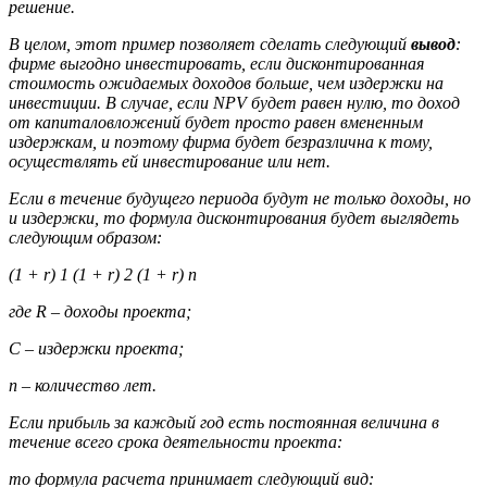
решение.
В целом, этот пример позволяет сделать следующий
вывод
:
фирме выгодно инвестировать, если дисконтированная
стоимость ожидаемых доходов больше, чем издержки на
инвестиции. В случае, если NPV будет равен нулю, то доход
от капиталовложений будет просто равен вмененным
издержкам, и поэтому фирма будет безразлична к тому,
осуществлять ей инвестирование или нет.
Если в течение будущего периода будут не только
доходы
, но
и
издержки
, то формула дисконтирования будет выглядеть
следующим образом:
(1 + r) 1 (1 + r) 2 (1 + r) n
где R – доходы проекта;
С – издержки проекта;
n – количество лет.
Если
прибыль
за каждый год есть
постоянная величина
в
течение всего срока деятельности проекта:
то формула расчета принимает следующий вид: