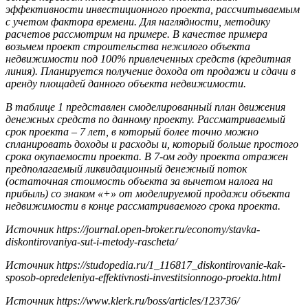
эффективности инвестиционного проекта, рассчитываемым
с учетом фактора времени. Для наглядности, методику
расчетов рассмотрим на примере. В качестве примера
возьмем проект строительства нежилого объекта
недвижимости под 100% привлеченных средств (кредитная
линия). Планируется получение дохода от продажи и сдачи в
аренду площадей данного объекта недвижимости.
В таблице 1 представлен смоделированный план движения
денежных средств по данному проекту. Рассматриваемый
срок проекта – 7 лет, в который более точно можно
спланировать доходы и расходы и, который больше простого
срока окупаемости проекта. В 7-ом году проекта отражен
предполагаемый ликвидационный денежный поток
(остаточная стоимость объекта за вычетом налога на
прибыль) со знаком «+» от моделируемой продажи объекта
недвижимости в конце рассматриваемого срока проекта.
Источник
https://journal.open-broker.ru/economy/stavka-
diskontirovaniya-sut-i-metody-rascheta/
Источник
https://studopedia.ru/1_116817_diskontirovanie-kak-
sposob-opredeleniya-effektivnosti-investitsionnogo-proekta.html
Источник
https://www.klerk.ru/boss/articles/123736/