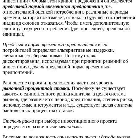
инвестиций). Форма этой кривой предложения определяется
предельной нормой временного предпочтения
,
т.е.
относительной оценкой потребления в различные периоды
времени, которая показывает, от какого будущего потребления
индивид склонен отказаться. Чтобы иметь дополнительную
единицу текущего потребления (для последней, предельной
единицы).
Предельная норма временного предпочтения
всех
потребителей определяет альтернативные издержки,
связанные со сбережениями. Поэтому ставка
дисконтирования, используемая при принятии решений об
инвестициях,
равна
предельной норме временных
предпочтений.
Равновесие спроса и предложения дает нам уровень
рыночной процентной ставки.
Поскольку не существует
какого-то единственного рынка капитала, а целая система
рынков, где различается период кредитования, степень риска,
используемые инструменты и т.д., существует целая
система
равновесных процентных ставок.
Степень риска
при выборе инвестиционного проекта
определяется различными
методами
.
Впервые на возможность
соизмерения риска и дохода
указал