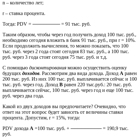
n – количество лет;
r – ставка процента.
Тогда: PDV = ──────── = 91 тыс. руб.
Таким образом, чтобы через год получить доход 100 тыс. руб.,
необходимо сегодня вложить в банк 91 тыс. руб., при r = 10%.
Если продолжить вычисления, то можно показать, что 100
тыс. руб. через 2 года стоят сегодня 83 тыс. руб., а 100 тыс.
руб. через 3 года стоят сегодня 75 тыс. руб. и т.д.
С помощью
дисконтирования
можно осуществить оценку
будущих
доходов
. Рассмотрим два вида дохода. Доход
А
равен
200 тыс. руб. Из них 100 тыс. руб. выплачивается сейчас и 100
тыс. руб. через год. Доход
В
равен 220 тыс.руб.: 20 тыс. руб.
выплачивается сейчас, 100 тыс. руб. через год и еще 100 тыс.
руб. через два года.
Какой из двух доходов вы предпочитаете? Очевидно, что
ответ на этот вопрос будет зависеть от величины ставки
процента. Допустим, r = 15%, тогда:
PDV дохода
А
=100 тыс. руб. + ───────── = 190,9 тыс.
руб.