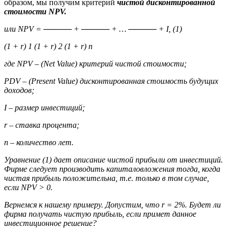
образом, мы получим критерий
чистой дисконтированной
стоимости NPV.
или NPV = ───── + ───── + … ───── + I, (1)
(1 + r) 1 (1 + r) 2 (1 + r) n
где NPV – (
Net Value
) критерий чистой стоимости;
PDV – (
Present Value
) дисконтированная стоимость будущих
доходов;
I – размер инвестиций;
r – ставка процента;
n – количество лет.
Уравнение (1) дает описание чистой прибыли от инвестиций.
Фирме следует производить капиталовложения тогда, когда
чистая прибыль положительна, т.е. только в том случае,
если NPV > 0.
Вернемся к нашему примеру. Допустим, что r = 2%. Будет ли
фирма получать чистую прибыль, если примет данное
инвестиционное решение?