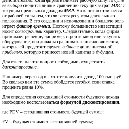
Действительно, когда фирма нанимает рабочую силу, то
суть
ее выбора
сводится лишь к сравнению текущих затрат
MRC
с
текущим предельным доходом
MRP
. Но капитал отличается
от рабочей силы тем, что является ресурсом длительного
пользования. В его создании и использовании большую роль
играет
фактор времени
.
Поэтому большинство инвестиций
носит
долгосрочный
характер. Следовательно, когда фирма
принимает решение, например, строить завод или закупать
оборудование, она должны сравнивать капиталовложения,
которые ей предстоит сделать
сейчас
с дополнительной
прибылью
, которую принесет новый капитал в
будущем
.
Для ответа на этот вопрос необходимо осуществить
дисконтирование
.
Например, через год вы хотите получить доход 100 тыс. руб.
Во сколько вам эта сумма обойдется
сегодня
, если ставка
процента равна 10%.
Для определения сегодняшней стоимости будущего дохода
необходимо воспользоваться
формулой дисконтирования.
где PDV – сегодняшняя стоимость будущей суммы;
FV – будущая стоимость сегодняшней суммы;