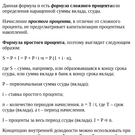
Данная формула и есть
формула
сложного процента
или
определения наращенной суммы вклада, ссуды.
Начисление
простого процента
, в отличие от сложного
процента, не предусматривает капитализации процентных
накоплений.
Формула простого процента
, поэтому выглядит следующим
образом:
S = P + I = P + P
∙
i
∙
n = P (1 + i ∙ n),
где S – сумма, например, или образовавшаяся к концу срока
ссуды, или сумма вклада в банк к концу срока вклада;
P – первоначальная сумма ссуды (вклада);
i – ставка простого процента;
n – количество периодов начисления. n = T / t, где T – срок
ссуды (вклада), а t – период начисления.
I – проценты за весь период ссуды (вклада). I = P
∙
i
∙
n.
Концепцию внутренней доходности можно использовать при