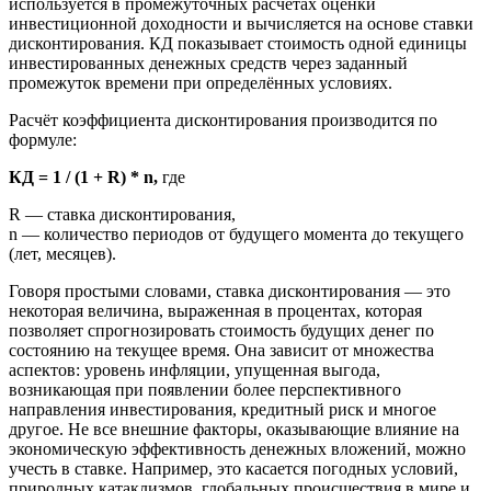
используется в промежуточных расчётах оценки
инвестиционной доходности и вычисляется на основе ставки
дисконтирования. КД показывает стоимость одной единицы
инвестированных денежных средств через заданный
промежуток времени при определённых условиях.
Расчёт коэффициента дисконтирования производится по
формуле:
КД = 1 / (1 + R) * n,
где
R — ставка дисконтирования,
n — количество периодов от будущего момента до текущего
(лет, месяцев).
Говоря простыми словами, ставка дисконтирования — это
некоторая величина, выраженная в процентах, которая
позволяет спрогнозировать стоимость будущих денег по
состоянию на текущее время. Она зависит от множества
аспектов: уровень инфляции, упущенная выгода,
возникающая при появлении более перспективного
направления инвестирования, кредитный риск и многое
другое. Не все внешние факторы, оказывающие влияние на
экономическую эффективность денежных вложений, можно
учесть в ставке. Например, это касается погодных условий,
природных катаклизмов, глобальных происшествия в мире и