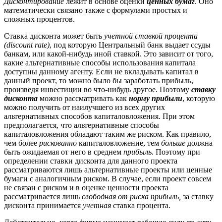
Дисконтирование
лежит в основе оценки
ценных бумаг
. Оно
математически связано также с формулами простых и
сложных процентов.
Ставка дисконта может быть
учетной ставкой процента
(discount rate)
, под которую Центральный банк выдает ссуды
банкам, или какой-нибудь иной ставкой. Это зависит от того,
какие альтернативные способы использования капитала
доступны данному агенту. Если не вкладывать капитал в
данный проект, то можно было бы заработать прибыль,
произведя инвестиции во что-нибудь другое. Поэтому
ставку
дисконта
можно рассматривать как
норму прибыли
, которую
можно получить от наилучшего из всех других
альтернативных способов капиталовложения. При этом
предполагается, что альтернативные способы
капиталовложения обладают таким же риском. Как правило,
чем более
рискованно
капиталовложение, тем
больше
должна
быть ожидаемая от него в среднем
прибыль
. Поэтому при
определении ставки дисконта для данного проекта
рассматриваются лишь альтернативные проекты или ценные
бумаги с аналогичным риском. В случае, если проект совсем
не связан с риском и в оценке ценности проекта
рассматривается лишь
свободная от риска прибыль,
за ставку
дисконта принимается
учетная
ставка процента.