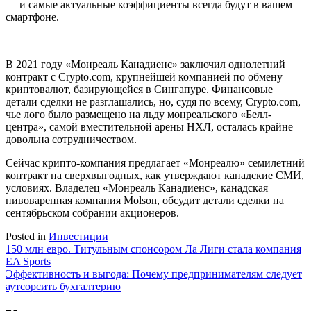
— и самые актуальные коэффициенты всегда будут в вашем
смартфоне.
В 2021 году «Монреаль Канадиенс» заключил однолетний
контракт с Crypto.com, крупнейшей компанией по обмену
криптовалют, базирующейся в Сингапуре. Финансовые
детали сделки не разглашались, но, судя по всему, Crypto.com,
чье лого было размещено на льду монреальского «Белл-
центра», самой вместительной арены НХЛ, осталась крайне
довольна сотрудничеством.
Сейчас крипто-компания предлагает «Монреалю» семилетний
контракт на сверхвыгодных, как утверждают канадские СМИ,
условиях. Владелец «Монреаль Канадиенс», канадская
пивоваренная компания Molson, обсудит детали сделки на
сентябрьском собрании акционеров.
Posted in
Инвестиции
Навигация
150 млн евро. Титульным спонсором Ла Лиги стала компания
EA Sports
по
Эффективность и выгода: Почему предпринимателям следует
записям
аутсорсить бухгалтерию