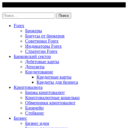
Skip
10 August, 2026
to
invest-easy.ru
content
Найти:
Forex
Брокеры
Бонусы от брокеров
Советники Forex
Индикаторы Forex
Стратегии Forex
Банковский сектор
Дебетовые карты
Депозиты
Кредитование
Кредитные карты
Кредиты для бизнеса
Криптовалюта
Биржа криптовалют
Криптовалютные кошельки
Обменники криптовалют
Блокчейн
Стейкинг
Бизнес
Бизнес идеи