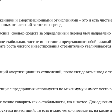
жениями и амортизационными отчислениями – это и есть чистые
нных отчислений за тот же период.
нив, сколько средств за определенный период был направлено в
ране стабильная, чистые инвестиции представляют собой важный 
тате роста чистого инвестирования стремительно увеличиваются
тиций амортизационных отчислений, позволяет делать вывод о те
нциал предприятия используется по максимуму и имеет место ро
е можно говорить как о стабильности, так и застое. Для однозн
уктура инвестиций. То есть нужно четко определить, на какие 