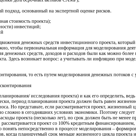
й подход, основанный на экспертной оценке рисков.
ная стоимость проекта);
ности) инвестиций;
ий
 движения денежных средств инвестиционного проекта, который 
ажно, чтобы первоначальная информация для моделирования деят
ния денежных средств, доходов и расходов были как можно боле
та. Здесь возникает вопрос: а учитывать ли инфляцию при моде
нтирования, то есть путем моделирования денежных потоков с 
исконтирования
т планирования/ исследования проекта) и как его определить, ве
ески, период планирования проекта должен быть равен жизненно
оса. Но представьте, если рассматривается проект, жизненный ц
ьно сложно в сегодняшних условиях экономики. Поэтому следует
асходы проекта (несколько лет), но срок должен быть не менее 
 рассматривается проект со 100% кредитным финансированием, 
о понять непосредственно в процессе моделирования – формиро
, когда планируемый срок меньше жизненного цикла проекта и в