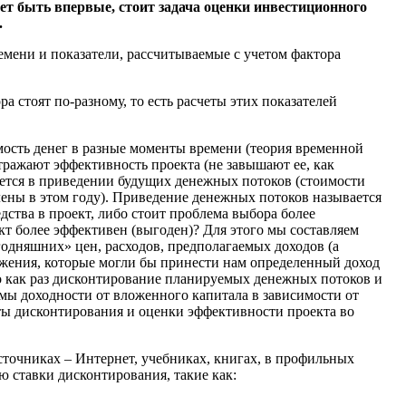
ет быть впервые, стоит задача оценки инвестиционного
.
емени и показатели, рассчитываемые с учетом фактора
а стоят по-разному, то есть расчеты этих показателей
имость денег в разные моменты времени (теория временной
отражают эффективность проекта (не завышают ее, как
чается в приведении будущих денежных потоков (стоимости
лены в этом году). Приведение денежных потоков называется
дства в проект, либо стоит проблема выбора более
ект более эффективен (выгоден)? Для этого мы составляем
егодняшних» цен, расходов, предполагаемых доходов (а
ожения, которые могли бы принести нам определенный доход
то как раз дисконтирование планируемых денежных потоков и
мы доходности от вложенного капитала в зависимости от
ты дисконтирования и оценки эффективности проекта во
сточниках – Интернет, учебниках, книгах, в профильных
ю ставки дисконтирования, такие как: