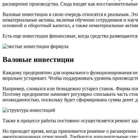
расширение производства. Сюда входят как восстановительные,
Валовые инвестиции в свою очередь относятся к реальным. Эт
нематериальные активы, включая обучение сотрудников и науч
основной и оборотный капитал, а также нематериальные актив
Есть еще инвестиции финансовые, когда средства размещаются
Валовые инвестиции
Каждому предприятию для нормального функционирования необх
морально устаревает. Чтобы поддерживать уровень производст
Например, сломался или безнадежно устарел станок. Фирма поку
Поэтому предприятие начиняет регулярно списывать часть стои
неожиданностью, поскольку будет сформирована сумма денег д
Также в процессе работы постоянно осуществляется ремонт зд
Но приходит время, когда принимается решение о расширении пр
амортизационных отчислений. Требуются дополнительные сред