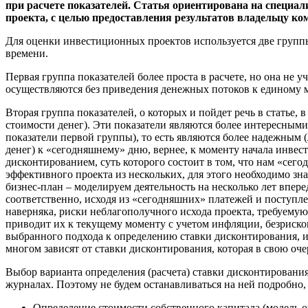
при расчете показателей. Статья ориентирована на специа
проекта, с целью предоставления результатов владельцу ко
Для оценки инвестиционных проектов используется две группы 
времени.
Первая группа показателей более проста в расчете, но она не у
осуществляются без приведения денежных потоков к единому 
Вторая группа показателей, о которых и пойдет речь в статье
стоимости денег). Эти показатели являются более интересными 
показатели первой группы), то есть являются более надежным
денег) к «сегодняшнему» дню, вернее, к моменту начала инвес
дисконтированием, суть которого состоит в том, что нам «сего
эффективного проекта из нескольких, для этого необходимо зна
бизнес-план – моделируем деятельность на несколько лет впере
соответственно, исходя из «сегодняшних» платежей и поступл
наверняка, риски неблагополучного исхода проекта, требуему
приводит их к текущему моменту с учетом инфляции, безриско
выбранного подхода к определению ставки дисконтирования, 
многом зависят от ставки дисконтирования, которая в свою очер
Выбор варианта определения (расчета) ставки дисконтирования
журналах. Поэтому не будем останавливаться на ней подробно, 
Определение стоимости собственного капитала (модель 