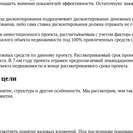
меньшить значение показателей эффективности. Остаточную/ ли
ула дисконтирования подразумевает дисконтирование денежных по
ования, либо сама ставка дисконтирования должна отражать не г
и инвестиционного проекта, рассчитываемым с учетом фактора в
ежилого объекта недвижимости под 100% привлеченных средств (
жных средств по данному проекту. Рассматриваемый срок проект
екта. В 7-ом году проекта отражен предполагаемый ликвидацион
бъекта недвижимости в конце рассматриваемого срока проекта.
 цели
нятие, структура и другие особенности. Мы рассмотрим, чем та
вития.
ссмотреть понятие валовых вложений. Под последними понимают