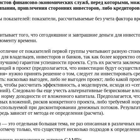
листов финансово-экономических служб, перед которыми, мож
мпании, привлечения сторонних инвесторов, либо кредиторов
показателей: показатели, рассчитываемые без учета фактора вр
читывает того, что сегодняшние и завтрашние деньги для инвестор
моменту времени.
, в отличие от показателей первой группы учитывают разную сто
для владельцев, инвесторов и банков, так как более корректно 
 (лучшим) гарантом успешности проекта. Суть их расчета заклю
тиций в проект (предполагается, что инвестиции будут осуществ
дня» нужно принять решение о том, следует ли инвестировать сре
ть: насколько выгоден, либо не выгоден проект; либо какой про
д, чтобы рассчитать эффективность, а моделируем, исходя из «с
ений). Следовало бы еще учесть альтернативные безрисковые вл
ю норму доходности от вложенного капитала. Предполагается, ч
вых вложений, рисков конкретного проекта, либо требуемой нор
используемой при дисконтировании денежных потоков. Результа
едь зависит от метода ее определения (расчета).
 — это отдельная большая тема, не раз описанная в различных и
отмечу только, что существует несколько подходов к определени
оценки долгосрочных активов CAMP);