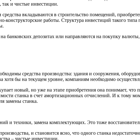
 так и чистые инвестиции.
и средства вкладываются в строительство помещений, приобрете
но-конструкторские работы. Структура инвестиций такого типа
ы.
 на банковских депозитах или направляются на покупку валюты,
одимы средства производства: здания и сооружения, оборудован
ва хотя бы на текущем уровне, компаниям необходимо осуществл
пает новый, но уже на этапе приобретения она понимает, что пр
мости станка в счет амортизационных отчислений. И к тому моме
ля замены станка.
аний и техники, замена комплектующих. Это тоже восстановите
оизводства, и становится ясно, что одного станка недостаточно,
ства – чистые инвестиции.