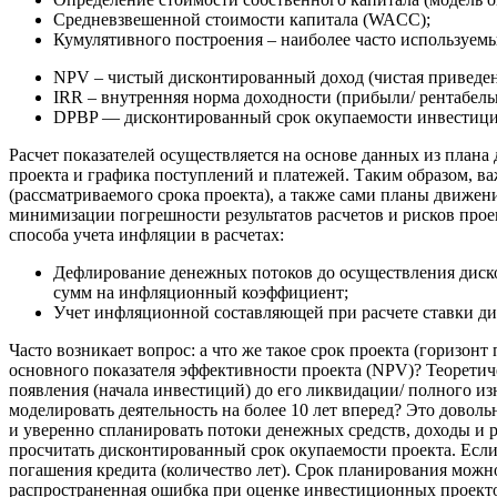
Средневзвешенной стоимости капитала (WACC);
Кумулятивного построения – наиболее часто используемы
NPV – чистый дисконтированный доход (чистая приведен
IRR – внутренняя норма доходности (прибыли/ рентабель
DPBP — дисконтированный срок окупаемости инвестиц
Расчет показателей осуществляется на основе данных из плана
проекта и графика поступлений и платежей. Таким образом, в
(рассматриваемого срока проекта), а также сами планы движе
минимизации погрешности результатов расчетов и рисков проек
способа учета инфляции в расчетах:
Дефлирование денежных потоков до осуществления диско
сумм на инфляционный коэффициент;
Учет инфляционной составляющей при расчете ставки д
Часто возникает вопрос: а что же такое срок проекта (горизон
основного показателя эффективности проекта (NPV)? Теоретич
появления (начала инвестиций) до его ликвидации/ полного изн
моделировать деятельность на более 10 лет вперед? Это довол
и уверенно спланировать потоки денежных средств, доходы и р
просчитать дисконтированный срок окупаемости проекта. Если
погашения кредита (количество лет). Срок планирования можн
распространенная ошибка при оценке инвестиционных проектов