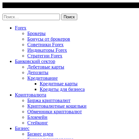
Skip
7 August, 2026
to
invest-easy.ru
content
Найти:
Forex
Брокеры
Бонусы от брокеров
Советники Forex
Индикаторы Forex
Стратегии Forex
Банковский сектор
Дебетовые карты
Депозиты
Кредитование
Кредитные карты
Кредиты для бизнеса
Криптовалюта
Биржа криптовалют
Криптовалютные кошельки
Обменники криптовалют
Блокчейн
Стейкинг
Бизнес
Бизнес идеи