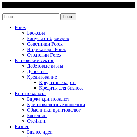
Skip
7 August, 2026
to
invest-easy.ru
content
Найти:
Forex
Брокеры
Бонусы от брокеров
Советники Forex
Индикаторы Forex
Стратегии Forex
Банковский сектор
Дебетовые карты
Депозиты
Кредитование
Кредитные карты
Кредиты для бизнеса
Криптовалюта
Биржа криптовалют
Криптовалютные кошельки
Обменники криптовалют
Блокчейн
Стейкинг
Бизнес
Бизнес идеи