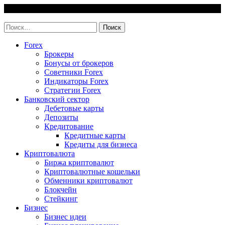
Skip
6 August, 2026
to
invest-easy.ru
content
Найти:
Forex
Брокеры
Бонусы от брокеров
Советники Forex
Индикаторы Forex
Стратегии Forex
Банковский сектор
Дебетовые карты
Депозиты
Кредитование
Кредитные карты
Кредиты для бизнеса
Криптовалюта
Биржа криптовалют
Криптовалютные кошельки
Обменники криптовалют
Блокчейн
Стейкинг
Бизнес
Бизнес идеи