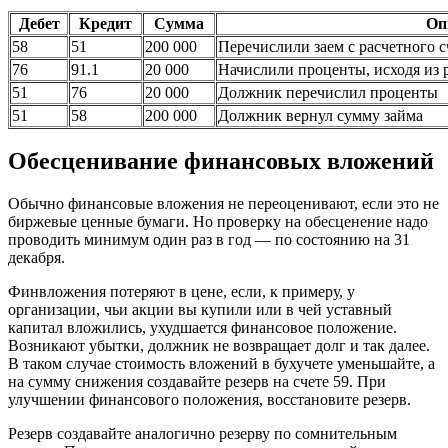
Дебет
Кредит
Сумма
Оп
58
51
200 000
Перечислили заем с расчетного с
76
91.1
20 000
Начислили проценты, исходя из 
51
76
20 000
Должник перечислил проценты
51
58
200 000
Должник вернул сумму займа
Обесценивание финансовых вложений
Обычно финансовые вложения не переоценивают, если это не
биржевые ценные бумаги. Но проверку на обесценение надо
проводить минимум один раз в год — по состоянию на 31
декабря.
Финвложения потеряют в цене, если, к примеру, у
организации, чьи акции вы купили или в чей уставный
капитал вложились, ухудшается финансовое положение.
Возникают убытки, должник не возвращает долг и так далее.
В таком случае стоимость вложений в бухучете уменьшайте, а
на сумму снижения создавайте резерв на счете 59. При
улучшении финансового положения, восстановите резерв.
Резерв создавайте аналогично резерву по сомнительным