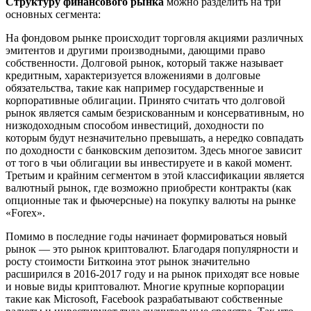
Структуру финансового рынка
можно разделить на три
основных сегмента:
На фондовом рынке происходит торговля акциями различных
эмитентов и другими производными, дающими право
собственности. Долговой рынок, который также называет
кредитным, характеризуется вложениями в долговые
обязательства, такие как например государственные и
корпоративные облигации. Принято считать что долговой
рынок является самым безрискованным и консервативным, но
низкодоходным способом инвестиций, доходности по
которым будут незначительно превышать, а нередко совпадать
по доходности с банковским депозитом. Здесь многое зависит
от того в чьи облигации вы инвестируете и в какой момент.
Третьим и крайним сегментом в этой классификации является
валютный рынок, где возможно приобрести контракты (как
опционные так и фьючерсные) на покупку валюты на рынке
«Forex».
Помимо в последние годы начинает формироваться новый
рынок — это рынок криптовалют. Благодаря популярности и
росту стоимости Биткоина этот рынок значительно
расширился в 2016-2017 году и на рынок приходят все новые
и новые виды криптовалют. Многие крупные корпорации
такие как Microsoft, Facebook разрабатывают собственные