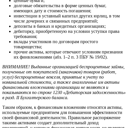
ценные бумаги;
долговые обязательства в форме ценных бумаг,
имеющих дату и стоимость погашения;
инвестиции в уставный капитал других юрлиц, в том
числе дочерних и связанных предприятий;
депозиты в банках и кредитных организациях;
дебиторку, приобретенную на условии уступки права
требования;
вклады участников по договорам простого
товарищества;
прочие активы, которые отвечают условиям признания
их финвложениями (абз. 1–2 п. 3 ПБУ № 19/02).
ВНИМАНИЕ! Выданные организацией беспроцентные займы,
полученные от покупателей (заказчиков) товаров (работ,
услуг) беспроцентные векселя, принятые к учету по
номинальной стоимости, а также аналогичные им активы
финансовыми вложениями организации не являются и
показываются по строке 1230 «Дебиторская задолженность»
в разд. II Бухгалтерского баланса.
Таким образом, к финансовым вложениям относятся активы,
используемые предприятием для повышения эффективности
своей финансовой деятельности. Правильное распоряжение
такими активами создает дополнительный доход
предприятий, у которых финансовая деятельность не является