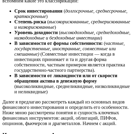
вспомним какие это классификации:
Срок инвестирования
(
долгосрочные, среднесрочные,
краткосрочные
)
Степень риска
(
высокорискованные, среднерискованные
и низкорискованные
)
Уровень доходности
(
высокодоходные, среднедоходные,
низкодоходные и бездоходные инвестиции
)
В зависимости от формы собственности:
(
частные,
государственные, иностранные, совместные или
смешанные)
(Совместные инвестиции — когда в
инвестициях принимает и та и другая форма
собственности, частным примером является практика
государственно-частного партнерства).
В зависимости от ликвидности или от скорости
обращения актива в денежную форму
(высоколиквидные, среднеликвидные, низколиквидные
и неликвидные)
Далее я предлагаю рассмотреть каждый из основных видов
финансового инвестирования и определить его особенности.
Ниже мною рассмотрены понятия и сущность ключевых
финансовых инструментов: акций, облигаций, ПИФов,
опционов, фьючерсов и драгметаллов. Начнем с акций.