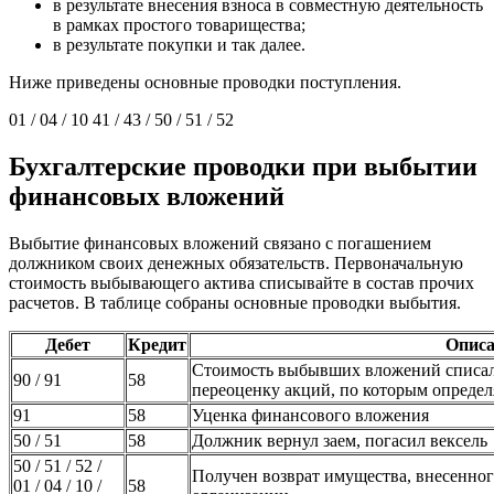
в результате внесения взноса в совместную деятельность
в рамках простого товарищества;
в результате покупки и так далее.
Ниже приведены основные проводки поступления.
01 / 04 / 10 41 / 43 / 50 / 51 / 52
Бухгалтерские проводки при выбытии
финансовых вложений
Выбытие финансовых вложений связано с погашением
должником своих денежных обязательств. Первоначальную
стоимость выбывающего актива списывайте в состав прочих
расчетов. В таблице собраны основные проводки выбытия.
Дебет
Кредит
Описа
Стоимость выбывших вложений списали
90 / 91
58
переоценку акций, по которым определ
91
58
Уценка финансового вложения
50 / 51
58
Должник вернул заем, погасил вексель
50 / 51 / 52 /
Получен возврат имущества, внесенног
01 / 04 / 10 /
58